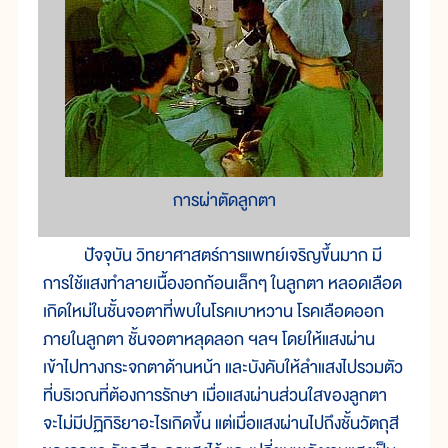
การผ่าตัดลูกตา
ปัจจุบัน วิทยาศาสตร์การแพทย์เจริญขึ้นมาก มี
การใช้แสงทำลายเนื้องอกก้อนเล็กๆ ในลูกตา หลอดเลือด
เกิดใหม่ในชั้นจอตาที่พบในโรคเบาหวาน โรคเลือดออก
ภายในลูกตา ชั้นจอตาหลุดลอก ฯลฯ โดยให้แสงผ่าน
เข้าไปทางกระจกตาด้านหน้า และบังคับให้ลำแสงไปรวมตัว
ที่บริเวณที่ต้องการรักษา เมื่อแสงผ่านส่วนใสของลูกตา
จะไม่มีปฏิกิริยาอะไรเกิดขึ้น แต่เมื่อแสงผ่านไปถึงชั้นวัตถุสี