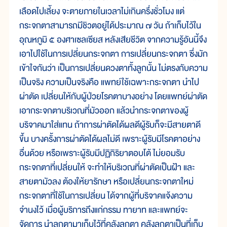
เลือดไปเลี้ยง จะตายภายในเวลาไม่เกินครึ่งชั่วโมง แต่
กระจกตาสามารถมีชิวตอยู่ได้ประมาณ ๗ วัน ถ้าเก็บไว้ใน
อุณหภูมิ ๕ องศาเซลเซียส หลังเสียชีวิต จากความรู้อันนี้จึง
เอาไปใช้ในการเปลี่ยนกระจกตา การเปลี่ยนกระจกตา ซึ่งมัก
เข้าใจกันว่า เป็นการเปลี่ยนดวงตาทั้งลูกนั้น ไม่ตรงกับความ
เป็นจริง ความเป็นจริงคือ แพทย์ใช้เฉพาะกระจกตา นำไป
ผ่าตัด เปลี่ยนให้กับผู้ป่วยโรคตาบางอย่าง โดยแพทย์ผ่าตัด
เอากระจกตาบริเวณที่มัวออก แล้วนำกระจกตาของผู้
บริจาคมาใส่แทน ถ้าการผ่าตัดได้ผลดีผู้รับก็จะมีสายตาดี
ขึ้น บางครั้งการผ่าตัดได้ผลไม่ดี เพราะผู้รับมีโรคตาอย่าง
อื่นด้วย หรือเพราะผู้รับมีปฏิกิริยาตอบโต้ ไม่ยอมรับ
กระจกตาที่เปลี่ยนให้ จะทำให้บริเวณที่ผ่าตัดเป็นฝ้า และ
สายตามัวลง ต้องให้ยารักษา หรือเปลี่ยนกระจกตาใหม่
กระจกตาที่ใช้ในการเปลี่ยน ได้จากผู้ที่บริจาคแจ้งความ
จำนงไว้ เมื่อผู้บริการถึงแก่กรรม ทายาท และแพทย์จะ
จัดการ นำลูกตามาเก็บไว้ที่คลังลูกตา คลังลูกตาเป็นที่เก็บ