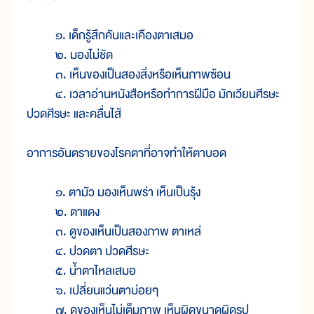
๑. เด็กรู้สึกคันและเคืองตาเสมอ
๒. มองไม่ชัด
๓. เห็นของเป็นสองสิ่งหรือเห็นภาพซ้อน
๔. เวลาอ่านหนังสือหรือทำการฝีมือ มักเวียนศีรษะ
ปวดศีรษะ และคลื่นไส้
อาการอันตรายของโรคตาที่อาจทำให้ตาบอด
๑. ตามัว มองเห็นพร่า เห็นเป็นรุ้ง
๒. ตาแดง
๓. ดูของเห็นเป็นสองภาพ ตาเหล่
๔. ปวดตา ปวดศีรษะ
๕. น้ำตาไหลเสมอ
๖. เปลี่ยนแว่นตาบ่อยๆ
๗. ดูของเห็นไม่เต็มภาพ เห็นผิดขนาดผิดรูป