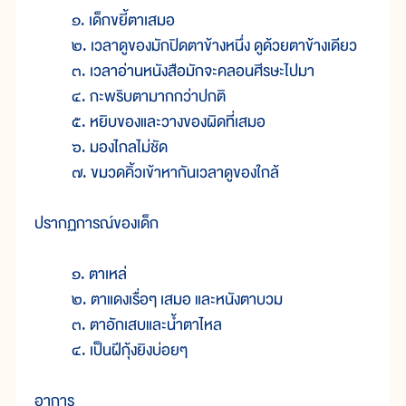
๑. เด็กขยี้ตาเสมอ
๒. เวลาดูของมักปิดตาข้างหนึ่ง ดูด้วยตาข้างเดียว
๓. เวลาอ่านหนังสือมักจะคลอนศีรษะไปมา
๔. กะพริบตามากกว่าปกติ
๕. หยิบของและวางของผิดที่เสมอ
๖. มองไกลไม่ชัด
๗. ขมวดคิ้วเข้าหากันเวลาดูของใกล้
ปรากฏการณ์ของเด็ก
๑. ตาเหล่
๒. ตาแดงเรื่อๆ เสมอ และหนังตาบวม
๓. ตาอักเสบและน้ำตาไหล
๔. เป็นฝีกุ้งยิงบ่อยๆ
อาการ