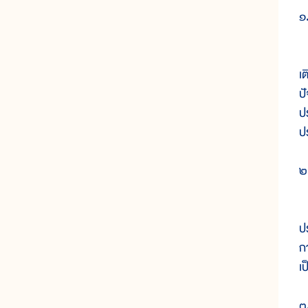
๑
ม
เ
ป
ปร
ป
๒
ห
ป
ก
เป
๓