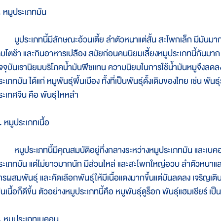
. หมูประเภทมัน
ูประเภทนี้มีลักษณะอ้วนเตี้ย ลำตัวหนาแต่สั้น สะโพกเล็ก มีมันมาก 
ติบโตช้า และกินอาหารเปลือง สมัยก่อนคนนิยมเลี้ยงหมูประเภทนี้กันม
ัจจุบันเรานิยมบริโภคน้ำมันพืชแทน ความนิยมในการใช้น้ำมันหมูจึงลดลงอย
ะเภทมัน ได้แก่ หมูพันธุ์พื้นเมือง ทั้งที่เป็นพันธุ์ดั้งเดิมของไทย เช่น พัน
ระเทศจีน คือ พันธุ์ไหหลำ
. หมูประเภทเนื้อ
มูประเภทนี้มีคุณสมบัติอยู่กึ่งกลางระหว่างหมูประเภทมัน และเบคอน 
ระเภทมัน แต่ไม่ยาวมากนัก มีส่วนไหล่ และสะโพกใหญ่อวบ ลำตัวหนาและลึ
ารผสมพันธุ์ และคัดเลือกพันธุ์ให้มีเนื้อแดงมากขึ้นแต่มันลดลง เจริญเ
็นเนื้อก็ดีขึ้น ตัวอย่างหมูประเภทนี้คือ หมูพันธุ์ดูร็อก พันธุ์แฮมเชียร์ เป็
. หมูประเภทเบคอน