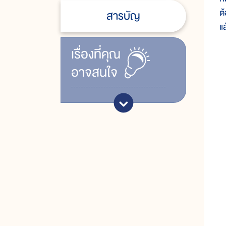
ต
สารบัญ
แ
เรื่ิองที่คุณ
๑
อาจสนใจ
๒
๓