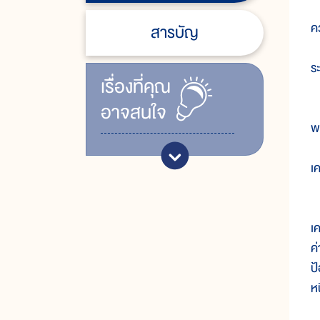
เ
คว
สารบัญ
ร
เรื่ิองที่คุณ
อาจสนใจ
เ
พ
เค
เ
เ
ค
ป
หน