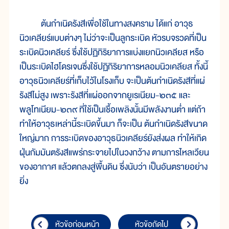
ต้นกำเนิดรังสีเพื่อใช้ในทางสงคราม ได้แก่ อาวุธ
นิวเคลียร์แบบต่างๆ ไม่ว่าจะเป็นลูกระเบิด หัวรบจรวดที่เป็น
ระเบิดนิวเคลียร์ ซึ่งใช้ปฏิกิริยาการแบ่งแยกนิวเคลียส หรือ
เป็นระเบิดไฮโดรเจนซึ่งใช้ปฏิกิริยาการหลอมนิวเคลียส ทั้งนี้
อาวุธนิวเคลียร์ที่เก็บไว้ในโรงเก็บ จะเป็นต้นกำเนิดรังสีที่แผ่
รังสีไม่สูง เพราะรังสีที่แผ่ออกจากยูเรเนียม-๒๓๕ และ
พลูโทเนียม-๒๓๙ ที่ใช้เป็นเชื้อเพลิงนั้นมีพลังงานต่ำ แต่ถ้า
ทำให้อาวุธเหล่านี้ระเบิดขึ้นมา ก็จะเป็น ต้นกำเนิดรังสีขนาด
ใหญ่มาก การระเบิดของอาวุธนิวเคลียร์ยังส่งผล ทำให้เกิด
ฝุ่นกัมมันตรังสีแพร่กระจายไปในวงกว้าง ตามการไหลเวียน
ของอากาศ แล้วตกลงสู่พื้นดิน ซึ่งนับว่า เป็นอันตรายอย่าง
ยิ่ง
หัวข้อก่อนหน้า
หัวข้อถัดไป