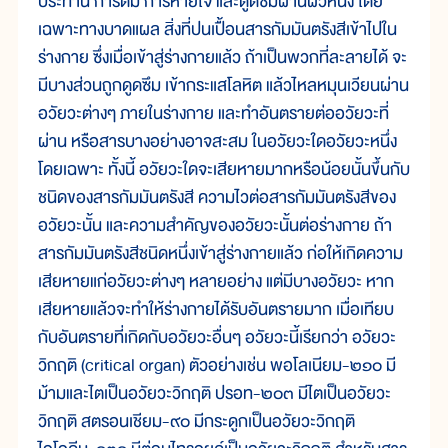
ประทาน การดื่ม การหายใจ และดูดซึมผ่านผิวหนัง โดย
เฉพาะทางบาดแผล สิ่งที่ปนเปื้อนสารกัมมันตรังสีเข้าไปใน
ร่างกาย ซึ่งเมื่อเข้าสู่ร่างกายแล้ว ถ้าเป็นพวกที่ละลายได้ จะ
มีบางส่วนถูกดูดซึม เข้ากระแสโลหิต แล้วไหลหมุนเวียนผ่าน
อวัยวะต่างๆ ภายในร่างกาย และทำอันตรายต่ออวัยวะที่
ผ่าน หรือสารบางอย่างอาจสะสม ในอวัยวะใดอวัยวะหนึ่ง
โดยเฉพาะ ทั้งนี้ อวัยวะใดจะเสียหายมากหรือน้อยนั้นขึ้นกับ
ชนิดของสารกัมมันตรังสี ความไวต่อสารกัมมันตรังสีของ
อวัยวะนั้น และความสำคัญของอวัยวะนั้นต่อร่างกาย ถ้า
สารกัมมันตรังสีชนิดหนึ่งเข้าสู่ร่างกายแล้ว ก่อให้เกิดความ
เสียหายแก่อวัยวะต่างๆ หลายอย่าง แต่มีบางอวัยวะ หาก
เสียหายแล้วจะทำให้ร่างกายได้รับอันตรายมาก เมื่อเทียบ
กับอันตรายที่เกิดกับอวัยวะอื่นๆ อวัยวะนี้เรียกว่า อวัยวะ
วิกฤติ (critical organ) ตัวอย่างเช่น พอโลเนียม-๒๑๐ มี
ม้ามและไตเป็นอวัยวะวิกฤติ ปรอท-๒๐๓ มีไตเป็นอวัยวะ
วิกฤติ สตรอนเชียม-๙๐ มีกระดูกเป็นอวัยวะวิกฤติ