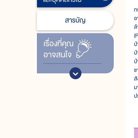
ก
อ
สารบัญ
ล
(
เรื่ิองที่คุณ
ป
อาจสนใจ
ป
ป
ช
ส
ม
ป