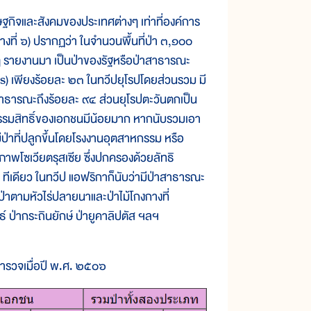
รษฐกิจและสังคมของประเทศต่างๆ เท่าที่องค์การ
งที่ ๖) ปรากฏว่า ในจำนวนพื้นที่ป่า ๓,๑๐๐
งๆ รายงานมา เป็นป่าของรัฐหรือป่าสาธารณะ
s) เพียงร้อยละ ๒๓ ในทวีปยุโรปโดยส่วนรวม มี
สาธารณะถึงร้อยละ ๙๔ ส่วนยุโรปตะวันตกเป็น
ป็นกรรมสิทธิ์ของเอกชนมีน้อยมาก หากนับรวมเอา
่าที่ปลูกขึ้นโดยโรงงานอุตสาหกรรม หรือ
าพโซเวียตรุสเซีย ซึ่งปกครองด้วยลัทธิ
 ทีเดียว ในทวีป แอฟริกาก็นับว่ามีป่าสาธารณะ
ป่าตามหัวไร่ปลายนาและป่าไม้โกงกางที่
ทธ์ ป่ากระถินยักษ์ ป่ายูคาลิปตัส ฯลฯ
 สำรวจเมื่อปี พ.ศ. ๒๕๐๖