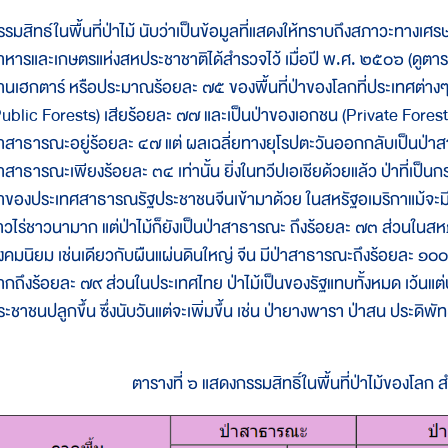
รรมสิทธ์ในพื้นที่ป่าไม้ นับว่าเป็นข้อมูลที่แสดงให้ทราบถึงสภาวะทางเศ
าหารและเกษตรแห่งสหประชาชาติได้สำรวจไว้ เมื่อปี พ.ศ. ๒๕๐๖ (ดูตารา
้านเฮกตาร์ หรือประมาณร้อยละ ๗๕ ของพื้นที่ป่าของโลกที่ประเทศต่า
Public Forests) เสียร้อยละ ๗๗ และเป็นป่าของเอกชน (Private Forest
่าสาธารณะอยู่ร้อยละ ๔๗ แต่ ผลเฉลี่ยทางยุโรปตะวันออกกลับเป็นป่า
่าสาธารณะเพียงร้อยละ ๓๔ เท่านั้น ยิ่งในทวีปเอเชียด้วยแล้ว ป่าที่เ
่าของประเทศสาธารณรัฐประชาชนจีนเข้ามาด้วย ในสหรัฐอเมริกาแม้จะมีป
าวไร่ชาวนามาก แต่ป่าไม้ก็ยังเป็นป่าสาธารณะ ถึงร้อยละ ๗๓ ส่วนในสหภ
ังคมนิยม เช่นเดียวกับผืนแผ่นดินใหญ่ จีน มีป่าสาธารณะถึงร้อยละ ๑๐๐
ากถึงร้อยละ ๗๙ ส่วนในประเทศไทย ป่าไม้เป็นของรัฐแทบทั้งหมด เว้นแต่
ระชาชนปลูกขึ้น ซึ่งนับวันแต่จะเพิ่มขึ้น เช่น ป่ายางพารา ป่าสน ประดิพั
ตารางที่ ๖ แสดงกรรมสิทธิ์ในพื้นที่ป่าไม้ของโลก