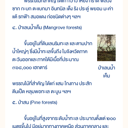
พรรณไม้ที่สำคัญ ได้แก่ กว้าว เหียง กราด พลวง
ซาก กะบก ตะแบกนา อินทนิล เต็ง รัง ประดู่ พยอม มะค่า
แต้ รกฟ้า สมอแดง ก่อชนิดต่างๆ ฯลฯ
๔. ป่าเลนน้ำเค็ม (Mangrove forests)
ขึ้นอยู่ในที่ดินเลนริมทะเล และตามปาก
น้ำใหญ่ๆ ซึ่งมีน้ำทะเลขึ้นถึง ในจังหวัดภาค
ตะวันออกและภาคใต้มีเนื้อที่ประมาณ
๓๖๘,๐๐๐ เฮกตาร์
ป่าเลนน้ำ
เค็ม
พรรณไม้ที่สำคัญ ได้แก่ แสม โกงกาง ประสัก
ตีนเป็ด หลุมพอทะเล ตะบูน ฯลฯ
๕. ป่าสน (Pine forests)
ขึ้นอยู่ในที่สูงจากระดับน้ำทะเล ประมาณตั้งแต่ ๒๐๐
เมตรขึ้นไป มีอยู่มากทางภาคเหนือ ส่วนภาคกลาง และ