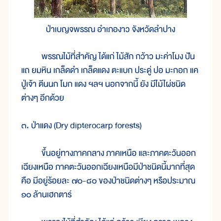
ป่าเบญจพรรณ อำเภองาว จังหวัดลำปาง
พรรณไม้ที่สำคัญ ได้แก่ ไม้สัก กว้าว มะค่าโมง ปัน
แถ ยมหิน เกล็ดดำ เกล็ดแดง ตะแบก ประดู่ ปอ มะกอก แค
ปู่เจ้า ตีนนก โมก แดง ฯลฯ นอกจากนี้ ยัง มีไม้ไผ่ชนิด
ต่างๆ อีกด้วย
๓. ป่าแดง (Dry dipterocarp forests)
ขึ้นอยู่ทางภาคกลาง ภาคเหนือ และภาคตะวันออก
เฉียงเหนือ ภาคตะวันออกเฉียงเหนือมีป่าชนิดนี้มากที่สุด
คือ มีอยู่ร้อยละ ๗๐-๘๐ ของป่าชนิดต่างๆ หรือประมาณ
๑๐ ล้านเฮกตาร์