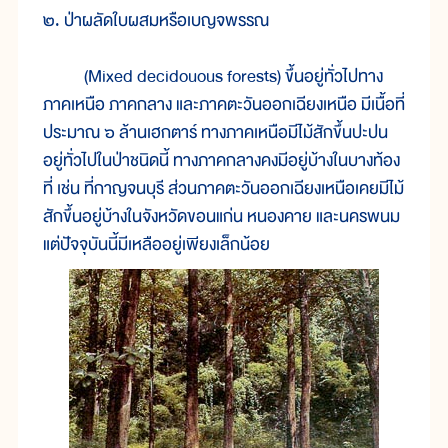
๒. ป่าผลัดใบผสมหรือเบญจพรรณ
(Mixed decidouous forests) ขึ้นอยู่ทั่วไปทาง
ภาคเหนือ ภาคกลาง และภาคตะวันออกเฉียงเหนือ มีเนื้อที่
ประมาณ ๖ ล้านเฮกตาร์ ทางภาคเหนือมีไม้สักขึ้นปะปน
อยู่ทั่วไปในป่าชนิดนี้ ทางภาคกลางคงมีอยู่บ้างในบางท้อง
ที่ เช่น ที่กาญจนบุรี ส่วนภาคตะวันออกเฉียงเหนือเคยมีไม้
สักขึ้นอยู่บ้างในจังหวัดขอนแก่น หนองคาย และนครพนม
แต่ปัจจุบันนี้มีเหลืออยู่เพียงเล็กน้อย