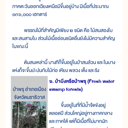
ภาคตะวันออกเฉียงเหนือมีขึ้นอยู่บ้าง มีเนื้อที่ประมาณ
๑๓๖,๐๐๐ เฮกตาร์
พรรณไม้ที่สำคัญมีเพียง ๒ ชนิด คือ ไม้สนสองใบ
และสนสามใบ ส่วนไม้เนื้ออ่อนชนิดอื่นยังไม่มีความสำคัญ
ในขณะนี้
ต้นสนเหล่านี้ บางทีก็ขึ้นอยู่ในป่าสนล้วน และในบาง
แห่งก็จะขึ้นปะปนกับไม้ก่อ เหียง พลวง เต็ง และรัง
๖. ป่าบึงหรือป่าพรุ (Fresh water
ป่าพรุ อำเภอเมือง
swamp forests)
จังหวัดนราธิวาส
ขึ้นอยู่ในที่ที่มีน้ำจืดขังอยู่
ตลอดปี ส่วนใหญ่อยู่ทางภาคกลาง
และภาคใต้ แต่ก็มีเนื้อที่ไม่มากนัก