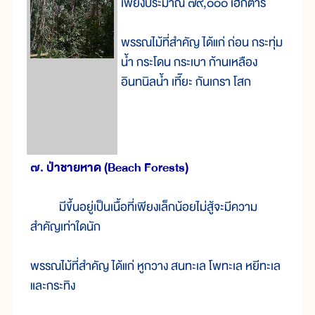
เพียงประมาณ ๗๙,๐๐๐ เฮกตาร์
พรรณไม้ที่สำคัญ ได้แก่ ถ่อน กระทุ่ม
น้ำ กระโดน กระเบา ก้านเหลือง
อินทนิลน้ำ เที๊ยะ กันเกรา โสก
๗. ป่าชายหาด (Beach Forests)
มีขึ้นอยู่เป็นเนื้อที่เพียงเล็กน้อยไม่สู้จะมีความ
สำคัญเท่าใดนัก
พรรณไม้ที่สำคัญ ได้แก่ หูกวาง สนทะเล โพทะเล หยีทะเล
และกระทิง