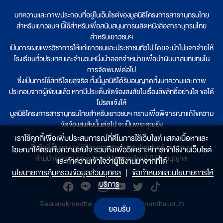
บทความและภาพประกอบที่อยู่ในเว็บไซต์ของมูลนิธิโครงการสารานุกรมไทย
สำหรับเยาวชนฯ นี้ใช้สำหรับเพื่อสนับสนุนการผลิตหนังสือสารานุกรมไทย
สำหรับเยาวชนฯ
เป็นการเผยแพร่วิชาการให้แก่เยาวชนและประชาชนทั่วไป โดยจะนำไปแจกจ่ายให้
โรงเรียนทั่วประเทศ และจำนวนหนึ่งนำออกจำหน่ายเพื่อนำเงินมาสมทบทุนใน
การจัดพิมพ์ต่อไป
ซึ่งเป็นการใช้สิทธิโดยสุจริต ทั้งนี้มูลนิธิได้รับอนุญาตทั้งบทความและภาพ
ประกอบจากผู้เขียนแล้ว หากมีประเด็นขัดข้องสงสัยในเรื่องลิขสิทธิ์อย่างใด ขอได้
โปรดแจ้งให้
มูลนิธิโครงการสารานุกรมไทยสำหรับเยาวชนฯ ทราบเพื่อพิจารณาแก้ไขความ
ขัดข้องสงสัยนั้นต่อไป จะเป็นพระคุณยิ่ง
เราใช้คุกกี้เพื่อเพิ่มประสบการณ์ที่ดีในการใช้เว็บไซต์ แสดงเนื้อหาและ
ลิขสิทธิ์เป็นของมูลนิธิโครงการสารานุกรมไทยสำหรับเยาวชนฯ
โฆษณาให้ตรงกับความสนใจ รวมถึงเพื่อวิเคราะห์การเข้าใช้งานเว็บไซต์
ห้ามนำข้อความและรูปภาพไปเผยแพร่โดยไม่ได้รับอนุญาต
และทำความเข้าใจว่าผู้ใช้งานมาจากที่ใด๋
นโยบายการคุ้มครองข้อมูลส่วนบุคคล
|
ข้อกำหนดและนโยบายการให้
บริการ
@saranukromthai
|
www.saranukromthai.or.th
ยอมรับ