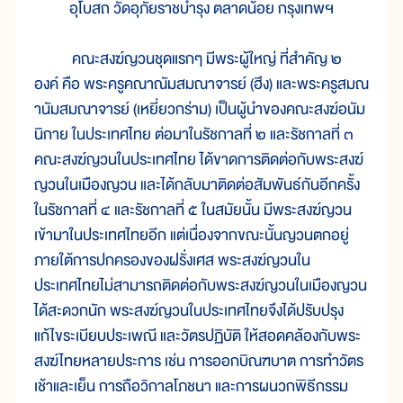
อุโบสถ วัดอุภัยราชบำรุง ตลาดน้อย กรุงเทพฯ
คณะสงฆ์ญวนชุดแรกๆ มีพระผู้ใหญ่ ที่สำคัญ ๒
องค์ คือ พระครูคณาณัมสมณาจารย์ (ฮึง) และพระครูสมณ
านัมสมณาจารย์ (เหยี่ยวกร่าม) เป็นผู้นำของคณะสงฆ์อนัม
นิกาย ในประเทศไทย ต่อมาในรัชกาลที่ ๒ และรัชกาลที่ ๓
คณะสงฆ์ญวนในประเทศไทย ได้ขาดการติดต่อกับพระสงฆ์
ญวนในเมืองญวน และได้กลับมาติดต่อสัมพันธ์กันอีกครั้ง
ในรัชกาลที่ ๔ และรัชกาลที่ ๕ ในสมัยนั้น มีพระสงฆ์ญวน
เข้ามาในประเทศไทยอีก แต่เนื่องจากขณะนั้นญวนตกอยู่
ภายใต้การปกครองของฝรั่งเศส พระสงฆ์ญวนใน
ประเทศไทยไม่สามารถติดต่อกับพระสงฆ์ญวนในเมืองญวน
ได้สะดวกนัก พระสงฆ์ญวนในประเทศไทยจึงได้ปรับปรุง
แก้ไขระเบียบประเพณี และวัตรปฏิบัติ ให้สอดคล้องกับพระ
สงฆ์ไทยหลายประการ เช่น การออกบิณฑบาต การทำวัตร
เช้าและเย็น การถือวิกาลโภชนา และการผนวกพิธีกรรม