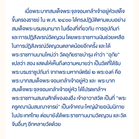
เมื่อพระบาทสมเด็จพระจุลจอมเกล้าเจ้าอยู่หัวเสด็จ
ขึ้นครองราชย์ ใน พ.ศ. ๒๔๑๑ ได้ทรงปฏิบัติตามแบบอย่าง
สมเด็จพระบรมชนกนาถ ในเรื่องที่เกี่ยวกับ การอุปถัมภ์
และการปฏิสังขรณ์วัดญวน โดยพระราชทานเงินช่วยเหลือ
ในการปฏิสังขรณ์วัดญวนตลาดน้อยอีกครั้ง และได้
พระราชทานนามใหม่ว่า วัดอุภัยราชบำรุง คำว่า "อุภัย"
แปลว่า สอง แสดงให้เห็นถึงความหมายว่า เป็นวัดที่ได้รับ
พระบรมราชูปถัมภ์ จากพระมหากษัตริย์ ๒ พระองค์ คือ
พระบาทสมเด็จพระจอมเกล้าเจ้าอยู่หัว และ พระบาท
สมเด็จพระจุลจอมเกล้าเจ้าอยู่หัว ได้โปรดเกล้าฯ
พระราชทานสมณศักดิ์ขององฮึง เจ้าอาวาสวัด เป็นที่ "พระ
ครูคณานัมสมณาจารย์" เป็นเจ้าคณะใหญ่ฝ่ายอนัมนิกาย
ในประเทศไทย ต่อมายังได้พระราชทานนามวัดญวน และวัด
จีนอื่นๆ อีกหลายวัดด้วย