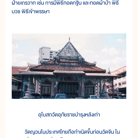
ฝ่ายเถรวาท เช่น การมีพิธีทอดกฐิน และทอดผ้าป่า พิธี
บวช พิธีเข้าพรรษา
อุโบสถวัดอุภัยราชบำรุงหลังเก่า
วัดญวนในประเทศไทยถือกำเนิดขึ้นก่อนวัดจีน ใน