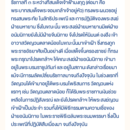
รัชกาลที่ ๓ ระหว่างที่สมเด็จเจ้าฟ้ามงกุฎ (ต่อมา คือ
พระบาทสมเด็จพระจอมเกล้าเจ้าอยู่หัว) ทรงพระผนวชอยู่
ทรงสนพระทัย ในลัทธิประเพณี และการปฏิบัติของพระสงฆ์
ฝ่ายมหายาน ซึ่งในขณะนั้น พระสงฆ์ฝ่ายมหายานมีแต่ฝ่าย
อนัมนิกายยังไม่มีฝ่ายจีนนิกาย จึงโปรดให้นิมนต์ องฮึง เจ้า
อาวาสวัดญวนตลาดน้อยในขณะนั้นมาเข้าเฝ้า ซึ่งทรงถูก
พระราชอัธยาศัยเป็นอย่างดี เมื่อเสด็จขึ้นครองราชย์ ก็ทรง
พระกรุณาโปรดเกล้าฯ ให้คณะสงฆ์ฝ่ายอนัมนิกาย เข้ามา
อยู่ในพระบรมราชูปถัมภ์ และอยู่ในสถานะดังกล่าวเรื่อยมา
แม้จะมีการผลัดเปลี่ยนรัชกาลมาจนถึงปัจจุบัน ในช่วงแรกที่
วัดญวนได้เข้ามาอยู่ใต้พระบรมโพธิสมภาร วัดญวนแห่ง
แรกๆ เช่น วัดญวนตลาดน้อย ก็ได้รับพระราชทานเงินช่วย
เหลือในการปฏิสังขรณ์ และยังโปรดเกล้าฯ ให้พระสงฆ์ญวน
เข้าเฝ้าเป็นประจำ รวมทั้งให้มีพิธีกรรมตามความเชื่อของ
ฝ่ายอนัมนิกาย ในพระราชพิธีเฉลิมพระชนมพรรษา ซึ่งเป็น
ประเพณีที่ปฏิบัติสืบเนื่องมา จนถึงปัจจุบัน