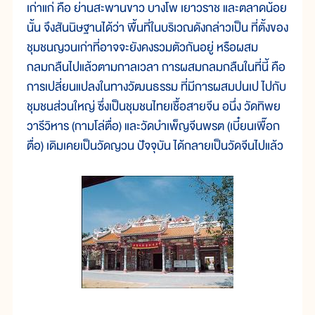
เก่าแก่ คือ ย่านสะพานขาว บางโพ เยาวราช และตลาดน้อย
นั้น จึงสันนิษฐานได้ว่า พื้นที่ในบริเวณดังกล่าวเป็น ที่ตั้งของ
ชุมชนญวนเก่าที่อาจจะยังคงรวมตัวกันอยู่ หรือผสม
กลมกลืนไปแล้วตามกาลเวลา การผสมกลมกลืนในที่นี้ คือ
การเปลี่ยนแปลงในทางวัฒนธรรม ที่มีการผสมปนเป ไปกับ
ชุมชนส่วนใหญ่ ซึ่งเป็นชุมชนไทยเชื้อสายจีน อนึ่ง วัดทิพย
วารีวิหาร (กามโล่ตื่อ) และวัดบำเพ็ญจีนพรต (เบี๋ยนเพื๊อก
ตื่อ) เดิมเคยเป็นวัดญวน ปัจจุบัน ได้กลายเป็นวัดจีนไปแล้ว