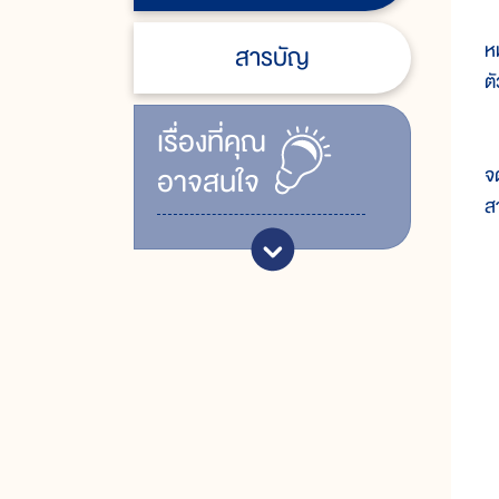
ก
หม
สารบัญ
ตั
เรื่ิองที่คุณ
ส
อาจสนใจ
จ
ส