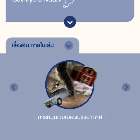
เรื่องอื่น
ภายในเล่ม
การหมุนเวียนของบรรยากาศ