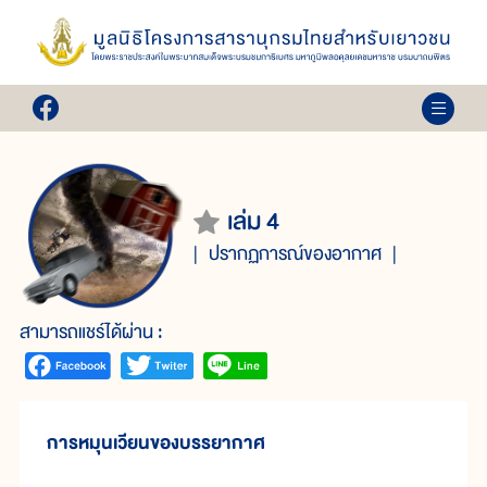
เล่ม 4
ปรากฏการณ์ของอากาศ
สามารถแชร์ได้ผ่าน :
การหมุนเวียนของบรรยากาศ