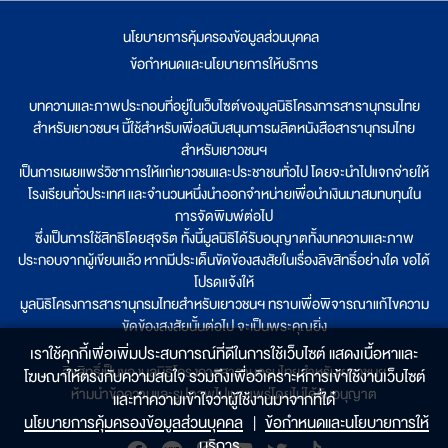
นโยบายการคุ้มครองข้อมูลส่วนบุคคล
|
ข้อกำหนดและนโยบายการให้บริการ
บทความและภาพประกอบที่อยู่ในเว็บไซต์ของมูลนิธิโครงการสารานุกรมไทย
สำหรับเยาวชนฯ นี้ใช้สำหรับเพื่อสนับสนุนการผลิตหนังสือสารานุกรมไทย
สำหรับเยาวชนฯ
เป็นการเผยแพร่วิชาการให้แก่เยาวชนและประชาชนทั่วไป โดยจะนำไปแจกจ่ายให้
โรงเรียนทั่วประเทศ และจำนวนหนึ่งนำออกจำหน่ายเพื่อนำเงินมาสมทบทุนใน
การจัดพิมพ์ต่อไป
ซึ่งเป็นการใช้สิทธิโดยสุจริต ทั้งนี้มูลนิธิได้รับอนุญาตทั้งบทความและภาพ
ประกอบจากผู้เขียนแล้ว หากมีประเด็นขัดข้องสงสัยในเรื่องลิขสิทธิ์อย่างใด ขอได้
โปรดแจ้งให้
มูลนิธิโครงการสารานุกรมไทยสำหรับเยาวชนฯ ทราบเพื่อพิจารณาแก้ไขความ
ขัดข้องสงสัยนั้นต่อไป จะเป็นพระคุณยิ่ง
เราใช้คุกกี้เพื่อเพิ่มประสบการณ์ที่ดีในการใช้เว็บไซต์ แสดงเนื้อหาและ
ลิขสิทธิ์เป็นของมูลนิธิโครงการสารานุกรมไทยสำหรับเยาวชนฯ
โฆษณาให้ตรงกับความสนใจ รวมถึงเพื่อวิเคราะห์การเข้าใช้งานเว็บไซต์
ห้ามนำข้อความและรูปภาพไปเผยแพร่โดยไม่ได้รับอนุญาต
และทำความเข้าใจว่าผู้ใช้งานมาจากที่ใด๋
นโยบายการคุ้มครองข้อมูลส่วนบุคคล
|
ข้อกำหนดและนโยบายการให้
บริการ