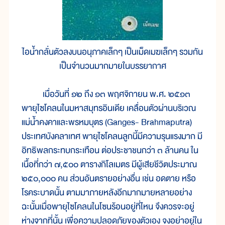
ไอน้ำกลั่นตัวลงบนอนุภาคเล็กๆ เป็นเม็ดเมฆเล็กๆ รวมกัน
เป็นจำนวนมากมายในบรรยากาศ
เมื่อวันที่ ๑๒ ถึง ๑๓ พฤศจิกายน พ.ศ. ๒๕๑๓
พายุไซโคลนในมหาสมุทรอินเดีย เคลื่อนตัวผ่านบริเวณ
แม่น้ำคงคาและพรหมบุตร (Ganges- Brahmaputra)
ประเทศบังคลาเทศ พายุไซโคลนลูกนี้มีความรุนแรงมาก มี
อิทธิพลกระทบกระเทือน ต่อประชาชนกว่า ๓ ล้านคน ใน
เนื้อที่กว่า ๗,๕๐๐ ตารางกิโลเมตร มีผู้เสียชีวิตประมาณ
๒๕๐,๐๐๐ คน ส่วนอันตรายอย่างอื่น เช่น อดตาย หรือ
โรคระบาดนั้น ตามมาภายหลังอีกมากมายหลายอย่าง
ฉะนั้นเมื่อพายุไซโคลนในโซนร้อนอยู่ที่ไหน จึงควรจะอยู่
ห่างจากที่นั้น เพื่อความปลอดภัยของตัวเอง จงอย่าอยู่ใน