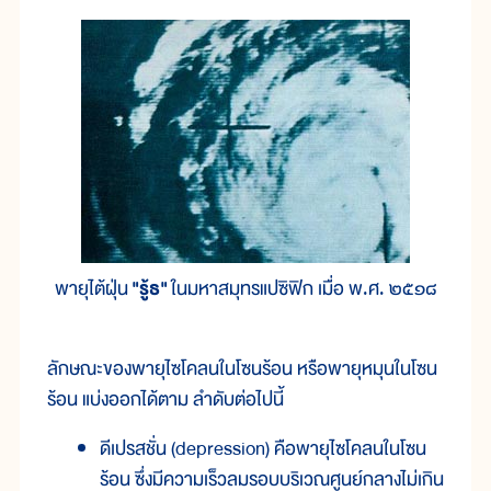
พายุไต้ฝุ่น
"รู้ธ"
ในมหาสมุทรแปซิฟิก เมื่อ พ.ศ. ๒๕๑๘
ลักษณะของพายุไซโคลนในโซนร้อน หรือพายุหมุนในโซน
ร้อน แบ่งออกได้ตาม ลำดับต่อไปนี้
ดีเปรสชั่น (depression) คือพายุไซโคลนในโซน
ร้อน ซึ่งมีความเร็วลมรอบบริเวณศูนย์กลางไม่เกิน