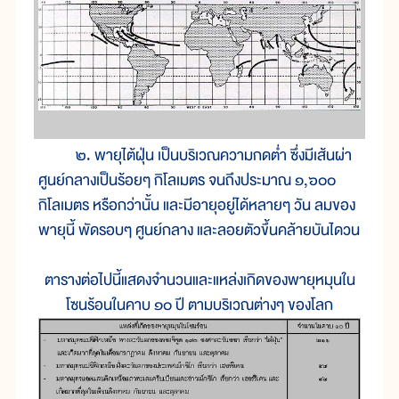
๒. พายุไต้ฝุ่น เป็นบริเวณความกดต่ำ ซึ่งมีเส้นผ่า
ศูนย์กลางเป็นร้อยๆ กิโลเมตร จนถึงประมาณ ๑,๖๐๐
กิโลเมตร หรือกว่านั้น และมีอายุอยู่ได้หลายๆ วัน ลมของ
พายุนี้ พัดรอบๆ ศูนย์กลาง และลอยตัวขึ้นคล้ายบันไดวน
ตารางต่อไปนี้แสดงจำนวนและแหล่งเกิดของพายุหมุนใน
โซนร้อนในคาบ ๑๐ ปี ตามบริเวณต่างๆ ของโลก