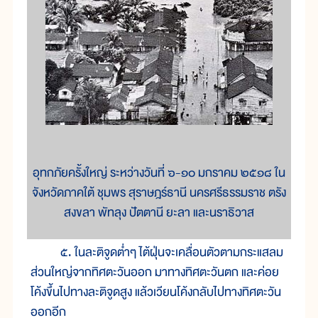
อุทกภัยครั้งใหญ่ ระหว่างวันที่ ๖-๑๐ มกราคม ๒๕๑๘ ใน
จังหวัดภาคใต้ ชุมพร สุราษฎร์ธานี นครศรีธรรมราช ตรัง
สงขลา พัทลุง ปัตตานี ยะลา และนราธิวาส
๕. ในละติจูดต่ำๆ ไต้ฝุ่นจะเคลื่อนตัวตามกระแสลม
ส่วนใหญ่จากทิศตะวันออก มาทางทิศตะวันตก และค่อย
โค้งขึ้นไปทางละติจูดสูง แล้วเวียนโค้งกลับไปทางทิศตะวัน
ออกอีก