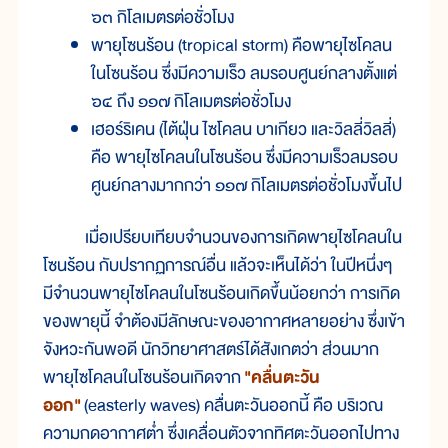
๖๓ กิโลเมตรต่อชั่วโมง
พายุโซนร้อน (tropical storm) คือพายุไซโคลน
ในโซนร้อน ซึ่งมีความเร็ว ลมรอบศูนย์กลางตั้งแต่
๖๔ ถึง ๑๑๗ กิโลเมตรต่อชั่วโมง
เฮอร์ริเคน (ไต้ฝุ่น ไซโคลน บาเกียว และวิลลี่วิลลี่)
คือ พายุไซโคลนในโซนร้อน ซึ่งมีความเร็วลมรอบ
ศูนย์กลางมากกว่า ๑๑๗ กิโลเมตรต่อชั่วโมงขึ้นไป
เมื่อเปรียบเทียบจำนวนของการเกิดพายุไซโคลนใน
โซนร้อน กับปรากฏการณ์อื่น แล้วจะเห็นได้ว่า ในปีหนึ่งๆ
มีจำนวนพายุไซโคลนในโซนร้อนเกิดขึ้นน้อยกว่า การเกิด
ของพายุนี้ จำต้องมีลักษณะของอากาศหลายอย่าง ซึ่งเข้า
จังหวะกันพอดี นักวิทยาศาสตร์ได้สังเกตว่า ส่วนมาก
พายุไซโคลนในโซนร้อนเกิดจาก
"คลื่นตะวัน
ออก"
(easterly waves) คลื่นตะวันออกนี้ คือ บริเวณ
ความกดอากาศต่ำ ซึ่งเคลื่อนตัวจากทิศตะวันออกไปทาง