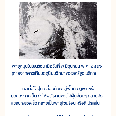
พายุหมุนในโซนร้อน เมื่อวันที่ ๗ มิถุนายน พ.ศ. ๒๕๑๖
(ถ่ายจากดาวเทียมอุตุนิยมวิทยาของสหรัฐอเมริกา)
๖. เมื่อไต้ฝุ่นเคลื่อนตัวเข้าสู่พื้นดิน ภูเขา หรือ
มวลอากาศเย็น ทำให้พลังงานของไต้ฝุ่นค่อยๆ สลายตัว
ลงอย่างรวดเร็ว กลายเป็นพายุโซนร้อน หรือดีเปรสชั่น