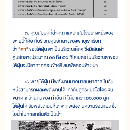
๓. คุณสมบัติที่สำคัญ และน่าสนใจอย่างหนึ่งของ
พายุนี้ก็คือ ที่บริเวณศูนย์กลางของพายุเราเรียก
ว่า
"ตา"
ของไต้ฝุ่น ตาเป็นบริเวณเล็กๆ ซึ่งมีเส้นผ่า
ศูนย์กลางประมาณ ๑๐ ถึง ๕๐ กิโลเมตร ในบริเวณตาของ
ไต้ฝุ่นจะมีอากาศค่อนข้างดี ลมพัดค่อนข้างเบา
๔. พายุไต้ฝุ่น มีพลังงานมากมายมหาศาล ในวัน
หนึ่งสามารถผลิตพลังงานได้ เท่ากับลูกระเบิดไฮโดรเจน
ขนาด ๑ ล้านตันของ ที เอ็น ที ได้มากว่า ๑๐,๐๐๐ ลูก
ไต้ฝุ่นได้ รับพลังงานมหึมาจากพลังงานความร้อนแฝง ซึ่ง
ไอน้ำในทะเลกลั่นตัวเป็นน้ำ