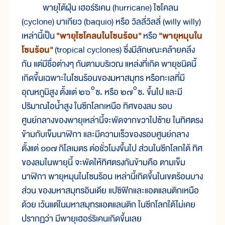
พายุไต้ฝุ่น เฮอร์ริเคน (hurricane) ไซโคลน
(cyclone) บาเกียว (baquio) หรือ วิลลี่วิลลี่ (willy willy)
เหล่านี้เป็น
"พายุไซโคลนในโซนร้อน"
หรือ
"พายุหมุนใน
โซนร้อน"
(tropical cyclones) ซึ่งมีลักษณะคล้ายคลึง
กัน แต่มีชื่อต่างๆ กันตามบริเวณ แหล่งที่เกิด พายุชนิดนี้
เกิดขึ้นเฉพาะในโซนร้อนของมหาสมุทร หรือทะเลที่มี
อุณหภูมิสูง ตั้งแต่ ๒๖°ซ. หรือ ๒๗°ซ. ขึ้นไป และมี
ปริมาณไอน้ำสูง ในซีกโลกเหนือ ทิศของลม รอบ
ศูนย์กลางของพายุเหล่านี้จะพัดจากขวาไปซ้าย ในทิศตรง
ข้ามกับเข็มนาฬิกา และมีความเร็วของรอบศูนย์กลาง
ตั้งแต่ ๑๑๗ กิโลเมตร ต่อชั่วโมงขึ้นไป ส่วนในซีกโลกใต้ ทิศ
ของลมในพายุนี้ จะพัดให้ทิศตรงกันข้ามคือ ตามเข็ม
นาฬิกา พายุหมุนในโซนร้อน เหล่านี้เกิดขึ้นในเขตร้อนบาง
ส่วน ของมหาสมุทรอินเดีย แปซิฟิกและแอตแลนติกเหนือ
ด้วย เว้นแต่ในมหาสมุทรแอตแลนติก ในซีกโลกใต้ไม่เคย
ปรากฏว่า มีพายุเฮอร์ริเคนเกิดขึ้นเลย