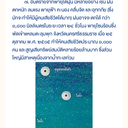
๗. อันตรายจากพายุไต้ฝุ่น มีหลายอย่าง เช่น ฝน
ตกหนัก ลมแรง พายุฟ้า คะนอง คลื่นจัด และอุทกภัย (ซึ่ง
มักจะทำให้มีผู้คนเสียชีวิตได้มาก) ฝนอาจจะตกได้ กว่า
๑,๘๐๐ มิลลิเมตรในระยะเวลา ๒๔ ชั่วโมง พายุโซนร้อนซึ่ง
พัดเข้าแหลมตะลุมพุก จังหวัดนครศรีธรรมราช เมื่อ ๒๕
ตุลาคม พ.ศ. ๒๕๐๕ ทำให้คนเสียชีวิตประมาณ ๑,๐๐๐
คน และสูญเสียทรัพย์สมบัติหลายร้อยล้านบาท ซึ่งส่วน
ใหญ่มีสาเหตุเนื่องจากน้ำทะเลท่วม