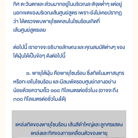
ทิศ ตะวันตกและส่วนมากอยู่ในบริเวณละติจุดต่ำๆ แต่อยู่
นอกเขตของบริเวณเส้นศูนย์สูตร เพราะยังไม่เคยปรากฏ
ว่า ได้ตรวจพบพายุไซดคลนในโซนร้อนเกิดที่
เส้นศูนย์สูตรเลย
ต่อไปนี้ เราอาจจะอธิบายลักษณะและคุณสมบัติต่างๆ ของ
ไต้ฝุ่นได้เป็นข้อๆ ดังต่อไปนี้
๑. พายุไต้ฝุ่น คือพายุโซนร้อน ซึ่งเกิดในมหาสมุทร
หรือทะเลในโซนร้อน และมีลมพัดรอบศูนย์กลางอย่าง
น้อยด้วยความเร็ว ๑๑๘ กิโลเมตรต่อชั่วโมง (อาจจะถึง
๓๐๐ กิโลเมตรต่อชั่วโมงได้)
แหล่งเกิดของพายุโซนร้อน เส้นสีดำใหญ่และลูกศรแสดง
แหล่งและทิศของการเคลื่อนตัวของพายุ