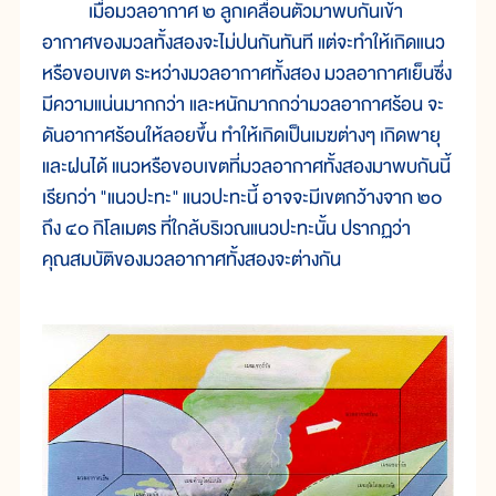
เมื่อมวลอากาศ ๒ ลูกเคลื่อนตัวมาพบกันเข้า
อากาศของมวลทั้งสองจะไม่ปนกันทันที แต่จะทำให้เกิดแนว
หรือขอบเขต ระหว่างมวลอากาศทั้งสอง มวลอากาศเย็นซึ่ง
มีความแน่นมากกว่า และหนักมากกว่ามวลอากาศร้อน จะ
ดันอากาศร้อนให้ลอยขึ้น ทำให้เกิดเป็นเมฆต่างๆ เกิดพายุ
และฝนได้ แนวหรือขอบเขตที่มวลอากาศทั้งสองมาพบกันนี้
เรียกว่า "แนวปะทะ" แนวปะทะนี้ อาจจะมีเขตกว้างจาก ๒๐
ถึง ๔๐ กิโลเมตร ที่ใกล้บริเวณแนวปะทะนั้น ปรากฏว่า
คุณสมบัติของมวลอากาศทั้งสองจะต่างกัน