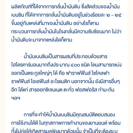
ผลิตภัณฑ์ที่ได้จากการกลั่นน้ำมันดิบ ซึ่งสัดส่วนของน้ำมัน
เบนซิน ที่ได้จากการกลั่นน้ำมันดิบอยู่ในช่วงร้อยละ ๒ – ๒๕
ขึ้นอยู่กับแหล่งที่มาของน้ำมันดิบ อย่างไรก็ตาม
กระบวนการกลั่นน้ำมันในโรงกลั่นมีความซับซ้อนมาก ไม่ว่า
น้ำมันดิบจะมาจากแหล่งใดก็ตาม
น้ำมันเบนซินเป็นสารผสมที่ประกอบด้วยสาร
ไฮโดรคาร์บอนมากถึงประมาณ ๔๐๐ ชนิด โดนสามารถแบ่ง
ออกเป็นตระกูลใหญ่ๆ ได้ คือ ฟาราฟฟีนส์ ไซโคลฟา
ราฟฟีนส์ โอเลฟีนส์ อะโรแมติก นอกจากนั้น ยังมีสารอื่นๆ
อีก ได้แก่ สารออกซิเจนเนต ตะกั่ว ฟอสฟอรัส กำมะถัน
ฯลฯ
การที่จะทำให้น้ำมันเบนซินมีคุณสมบัติตอบสนอง
การใช้งานได้ดี ในทุกสภาพการทำงานของยานยนต์ พร้อม
ทั้งไม่ก่อให้เกิดสารมลพิษมากด้วยนั้น จำเป็นที่จะต้องระบุ