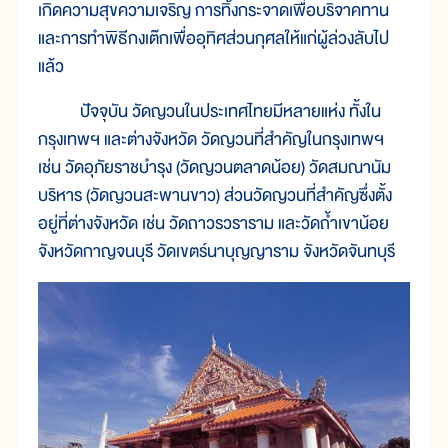
เกิดความสุขความเจริญ การทิ้งกระจาดเพื่อบริจาคทาน
และการทำพิธีกงเต๊กเพื่ออุทิศส่วนกุศลให้แก่ผู้ล่วงลับไป
แล้ว
ปัจจุบัน วัดญวนในประเทศไทยมีหลายแห่ง ทั้งใน
กรุงเทพฯ และต่างจังหวัด วัดญวนที่สำคัญในกรุงเทพฯ
เช่น วัดอุภัยราชบำรุง (วัดญวนตลาดน้อย) วัดสมณานัม
บริหาร (วัดญวนสะพานขาว) ส่วนวัดญวนที่สำคัญซึ่งตั้ง
อยู่ที่ต่างจังหวัด เช่น วัดถาวรวราราม และวัดถ้ำเขาน้อย
จังหวัดกาญจนบุรี วัดเขตร์นาบุญญาราม จังหวัดจันทบุรี