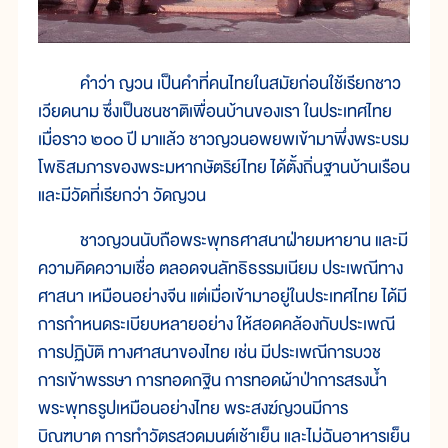
คำว่า ญวน เป็นคำที่คนไทยในสมัยก่อนใช้เรียกชาว
เวียดนาม ซึ่งเป็นชนชาติเพื่อนบ้านของเรา ในประเทศไทย
เมื่อราว ๒๐๐ ปี มาแล้ว ชาวญวนอพยพเข้ามาพึ่งพระบรม
โพธิสมภารของพระมหากษัตริย์ไทย ได้ตั้งถิ่นฐานบ้านเรือน
และมีวัดที่เรียกว่า วัดญวน
ชาวญวนนับถือพระพุทธศาสนาฝ่ายมหายาน และมี
ความคิดความเชื่อ ตลอดจนลัทธิธรรมเนียม ประเพณีทาง
ศาสนา เหมือนอย่างจีน แต่เมื่อเข้ามาอยู่ในประเทศไทย ได้มี
การกำหนดระเบียบหลายอย่าง ให้สอดคล้องกับประเพณี
การปฏิบัติ ทางศาสนาของไทย เช่น มีประเพณีการบวช
การเข้าพรรษา การทอดกฐิน การทอดผ้าป่าการสรงน้ำ
พระพุทธรูปเหมือนอย่างไทย พระสงฆ์ญวนมีการ
บิณฑบาต การทำวัตรสวดมนต์เช้าเย็น และไม่ฉันอาหารเย็น