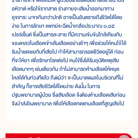
ร่างกายจะขาดเสียมิได้ ผู้ป่วยซึ่งท้องเดินอย่างแรง เช่น เป็น
อหิวาต์ หรือไข้รากสาด ร่างกายจะเสียน้ำออกมาทาง
อุจจาระ มากเกินกว่าปกติ อาจเป็นอันตรายถึงชีวิตได้โดย
ง่าย ในการรักษา แพทย์จะฉีดน้ำเกลือประมาณ ๐.๘๕
เปอร์เซ็นต์ ซึ่งเป็นสารละลาย ที่มีความเข้มข้นใกล้เคียงกับ
ของเหลวในเลือดเข้าเส้นเลือดอย่างช้าๆ เพื่อช่วยให้คนไข้ได้
รับน้ำชดเชยกับที่เสียไป ทำให้สามารถรอดชีวิตอยู่ได้ ก่อน
ที่จะให้ยา เพื่อรักษาโรคต่อไป คนไข้ซึ่งได้รับอุบัติเหตุเสีย
เลือดมากๆ เช่นเดียวกัน ถ้าไม่สามารถห้ามเลือดให้หยุด
ไหลได้ทันท่วงทีแล้ว ถึงแม้ว่า จะเป็นบาดแผลในบริเวณที่ไม่
สำคัญ ก็อาจเสียชีวิตได้โดยง่าย ดังนั้น ในการ
ปฐมพยาบาลผู้ป่วย ซึ่งเสียเลือด จึงต้องห้ามเลือดเสียก่อน
จึงนำส่งโรงพยาบาล เพื่อให้เลือดทดแทนเลือดที่สูญเสียไป