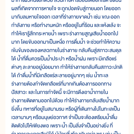
มาทางผิวหนังอีกด้วย ส่วนก๊าซคาร์บอนไดออกไซด์ ซึ่งเป็น
ผลที่เกิดจากการหายใจ จะถูกปอดขับสู่ภายนอก โดยออก
มากับลมหายใจออก เวลาที่ร่างกายขาดน้ำ เช่น ขณะออก
กำลังกาย หรือทำงานหนัก หรืออยู่ในที่ร้อน และแห้งแล้ง จะ
ทำให้เรารู้สึกกระหายน้ำ เพราะร่างกายสูญเสียน้ำออกไป
มาก โดยขับออกมาเป็นเหงื่อ การดื่มน้ำ จะช่วยทำให้ความ
เข้มข้นของของเหลวภายในร่างกาย กลับคืนสู่สภาวะสมดุล
ได้ น้ำที่ดื่มควรเป็นน้ำประปา หรือน้ำฝน เพราะมีเกลือแร่
ต่างๆ ละลายอยู่น้อยมาก ทำให้ร่างกายกลับคืนสภาวะปกติ
ได้ ถ้าดื่มน้ำที่มีเกลือแร่ละลายอยู่มากๆ เช่น น้ำทะเล
ร่างกายต้องกำจัดเกลือแร่ที่มากเกินต้องการออกทาง
ปัสสาวะ และในการกำจัดนี้ จะมีการดึงเอาน้ำภายใน
ร่างกายติดตามออกไปด้วย ทำให้ร่างกายกลับเสียน้ำมาก
ยิ่งขึ้น ทหารที่อยู่ในสนามรบ หรือผู้ที่เดินทางไปในทะเลเป็น
เวลานานๆ หรือมนุษย์อวกาศ จำเป็นจะต้องเตรียมน้ำดื่ม
ติดตัวไปให้เพียงพอ เพราะน้ำ เป็นสิ่งจำเป็นอย่างยิ่ง ที่