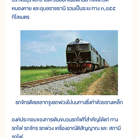
หนองคาย และอุบลราชธานี รวมเป็นระยะทาง ๓,๘๕๕
กิโลเมตร
รถจักรดีเซลลากจูงรถพ่วงไปบนทางซึ่งทำด้วยรางเหล็ก
องค์ประกอบของการเดินขบวนรถไฟที่สำคัญได้แก่ ทาง
รถไฟ รถจักร รถพ่วง เครื่องอาณัติสัญญาณ และ สถานี
รถไฟ