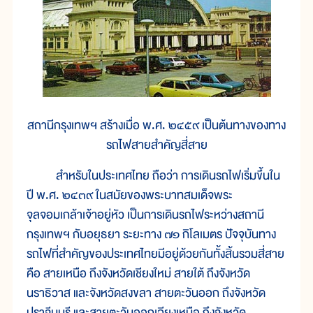
สถานีกรุงเทพฯ สร้างเมื่อ พ.ศ. ๒๔๕๙ เป็นต้นทางของทาง
รถไฟสายสำคัญสี่สาย
สำหรับในประเทศไทย ถือว่า การเดินรถไฟเริ่มขึ้นใน
ปี พ.ศ. ๒๔๓๙ ในสมัยของพระบาทสมเด็จพระ
จุลจอมเกล้าเจ้าอยู่หัว เป็นการเดินรถไฟระหว่างสถานี
กรุงเทพฯ กับอยุธยา ระยะทาง ๗๑ กิโลเมตร ปัจจุบันทาง
รถไฟที่สำคัญของประเทศไทยมีอยู่ด้วยกันทั้งสิ้นรวมสี่สาย
คือ สายเหนือ ถึงจังหวัดเชียงใหม่ สายใต้ ถึงจังหวัด
นราธิวาส และจังหวัดสงขลา สายตะวันออก ถึงจังหวัด
ปราจีนบุรี และสายตะวันออกเฉียงเหนือ ถึงจังหวัด