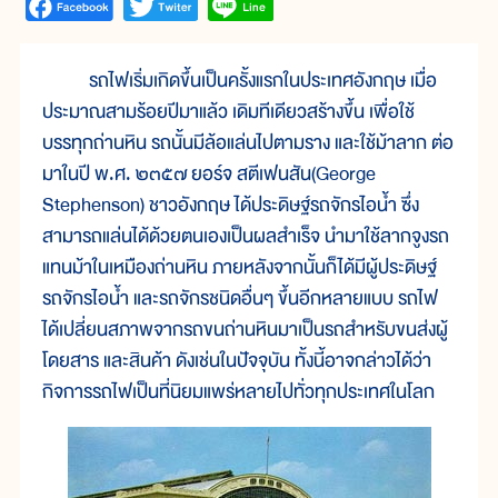
รถไฟเริ่มเกิดขึ้นเป็นครั้งแรกในประเทศอังกฤษ เมื่อ
ประมาณสามร้อยปีมาแล้ว เดิมทีเดียวสร้างขึ้น เพื่อใช้
บรรทุกถ่านหิน รถนั้นมีล้อแล่นไปตามราง และใช้ม้าลาก ต่อ
มาในปี พ.ศ. ๒๓๕๗ ยอร์จ สตีเฟนสัน(George
Stephenson) ชาวอังกฤษ ได้ประดิษฐ์รถจักรไอน้ำ ซึ่ง
สามารถแล่นได้ด้วยตนเองเป็นผลสำเร็จ นำมาใช้ลากจูงรถ
แทนม้าในเหมืองถ่านหิน ภายหลังจากนั้นก็ได้มีผู้ประดิษฐ์
รถจักรไอน้ำ และรถจักรชนิดอื่นๆ ขึ้นอีกหลายแบบ รถไฟ
ได้เปลี่ยนสภาพจากรถขนถ่านหินมาเป็นรถสำหรับขนส่งผู้
โดยสาร และสินค้า ดังเช่นในปัจจุบัน ทั้งนี้อาจกล่าวได้ว่า
กิจการรถไฟเป็นที่นิยมแพร่หลายไปทั่วทุกประเทศในโลก