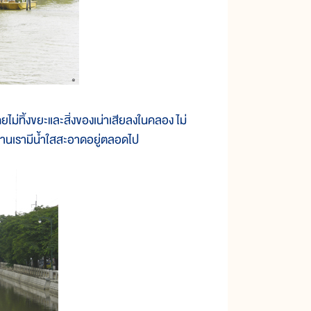
ทิ้งขยะและสิ่งของเน่าเสียลงในคลอง ไม่
นบ้านเรามีน้ำใสสะอาดอยู่ตลอดไป