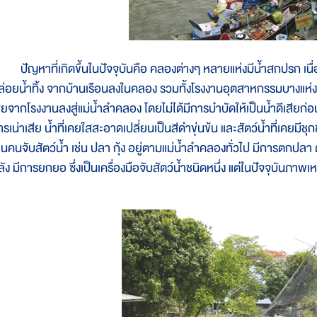
ัญหาที่เกิดขึ้นในปัจจุบันคือ คลองต่างๆ หลายแห่งมีน้ำสกปรก เนื่อ
ล่อยน้ำทิ้ง จากบ้านเรือนลงในคลอง รวมทั้งโรงงานอุตสาหกรรมบางแห่งที
สียจากโรงงานลงสู่แม่น้ำลำคลอง โดยไม่ได้มีการบำบัดให้เป็นน้ำดีเสียก่อ
ารเน่าเสีย น้ำที่เคยใสสะอาดเปลี่ยนเป็นสีดำขุ่นข้น และสัตว์น้ำที่เคยม
ห็นคนจับสัตว์น้ำ เช่น ปลา กุ้ง อยู่ตามแม่น้ำลำคลองทั่วไป มีการตกป
ัง มีการยกยอ ซึ่งเป็นเครื่องมือจับสัตว์น้ำชนิดหนึ่ง แต่ในปัจจุบันภาพเห