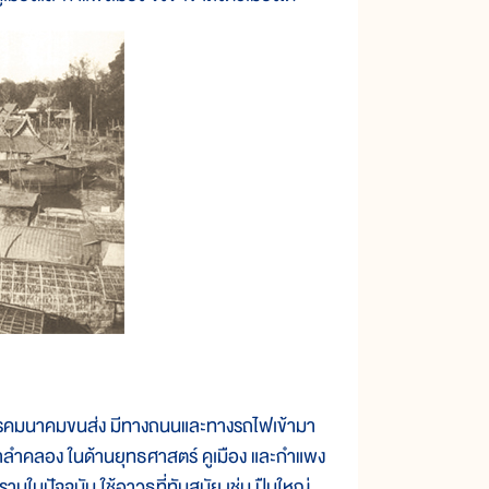
คมนาคมขนส่ง มีทางถนนและทางรถไฟเข้ามา
่าลำคลอง ในด้านยุทธศาสตร์ คูเมือง และกำแพง
ามในปัจจุบัน ใช้อาวุธที่ทันสมัย เช่น ปืนใหญ่