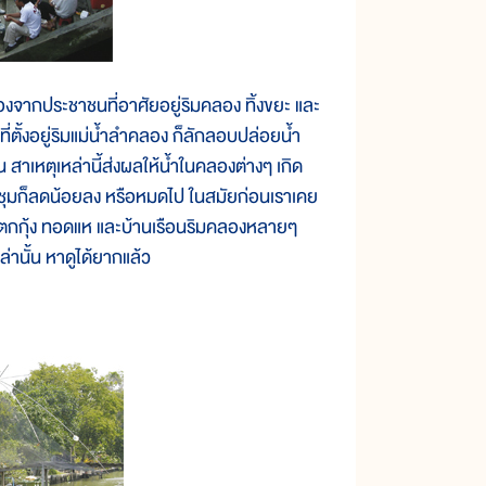
งจากประชาชนที่อาศัยอยู่ริมคลอง ทิ้งขยะ และ
่ตั้งอยู่ริมแม่น้ำลำคลอง ก็ลักลอบปล่อยน้ำ
น สาเหตุเหล่านี้ส่งผลให้น้ำในคลองต่างๆ เกิด
ีชุกชุมก็ลดน้อยลง หรือหมดไป ในสมัยก่อนเราเคย
ลา ตกกุ้ง ทอดแห และบ้านเรือนริมคลองหลายๆ
ล่านั้น หาดูได้ยากแล้ว