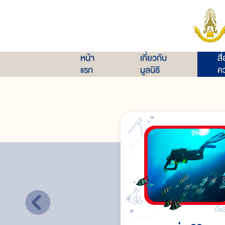
หน้า
เกี่ยวกับ
สื
แรก
มูลนิธิ
คว
อันตรายจากการดำน้ำ
โรคลดความกด หรือ โรคเคซอง หรือโรคน้ำหีบ หรือโ
การบาดเจ็บจากการกดดัน หรือการบีบกดของอวัยว