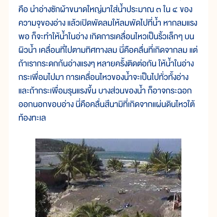
คือ นำอ่างซักผ้าขนาดใหญ่มาใส่น้ำประมาณ ๓ ใน ๔ ของ
ความจุของอ่าง แล้วเปิดพัดลมให้ลมพัดไปที่น้ำ หากลมแรง
พอ ก็จะทำให้น้ำในอ่าง เกิดการเคลื่อนไหวเป็นริ้วเล็กๆ บน
ผิวน้ำ เคลื่อนที่ไปตามทิศทางลม นี่คือคลื่นที่เกิดจากลม แต่
ถ้าเรากระดกก้นอ่างแรงๆ หลายครั้งติดต่อกัน ให้น้ำในอ่าง
กระเพื่อมไปมา การเคลื่อนไหวของน้ำจะเป็นไปทั่วทั้งอ่าง
และถ้ากระเพื่อมรุนแรงขึ้น บางส่วนของน้ำ ก็อาจกระฉอก
ออกนอกขอบอ่าง นี่คือคลื่นสึนามิที่เกิดจากแผ่นดินไหวใต้
ท้องทะเล