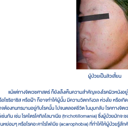
ผู้ป่วยเป็นสิวเสี้ยน
ม้แต่ทางจิตเวชศาสตร์ ก็ยังเล็งเห็นความสำคัญของโรคผิวหนังอยู่ไม่น้อย
ือโซริอาซิส หรือฝ้า ก็อาจทำให้ผู้นั้น มีความวิตกกังวล ห่วงใย หรือเกิดปม
าจต้องทนทรมานอยู่กับโรคนั้น ไปจนตลอดชีวิต ในมุมกลับ โรคทางจิต
ด้เช่นกัน เช่น โรคไตรโคทิลโลมาเนีย (trichotillomania) ซึ่งผู้ป่วยม
ป็นหย่อมๆ หรือโรคอะคาโรโฟเบีย (acarophobia) ที่ทำให้ให้ผู้ป่วยรู้ส