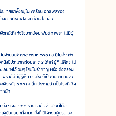
เทศเราตั้งอยู่ในเขตร้อน อิทธิพลของ
่างกายที่รับแสงแดดก่อนส่วนอื่น
หนังที่แท้จริงมากน้อยเพียงใด เพราะไม่มีผู้
นจำนวนข้าราชการ ๒,๐๗๐ คน มีไม่ต่ำกว่า
หนังมีประมาณร้อยละ ๓๗ ได้แก่ ผู้ที่ไม่คิดจะไป
ะเลยทิ้งไว้เฉยๆ โดยไม่รำคาญ หรือเดือดร้อน
 เพราะไม่มีผู้รู้เห็น บางโรคก็เป็นกันมานานจน
รคผิวหนัง ๗๖๘ คนนั้น ปรากฏว่า เป็นโรคที่เกิด
ยากนัก
ถึง ๑๙๒,๕๒๒ ราย และในจำนวนนี้ได้มา
ป่วยนอกทั้งหมด ทั้งนี้ มิได้รวมผู้ป่วยโรค