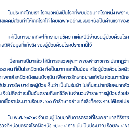
นประเทศไทยเรา โรคผิวหนังเป็นโรคที่พบบ่อยมากโรคหนึ่ง เพราะประ
สงแดดมีส่วนทำให้เกิดโรคได้ โดยเฉพาะอย่างยิ่งผิวหนังเป็นด่านแรกของร
ต่เป็นการยากที่จะให้ทราบแน่ชัดว่า แต่ละปีมีจำนวนผู้ป่วยด้วยโรคผิว
สถิติข้อมูลที่แท้จริง ของผู้ป่วยด้วยโรคประเภทนี้ไว้
มื่อหลายปีมาแล้ว ได้มีการตรวจสุขภาพของข้าราชการ ปรากฏว่า ใ
๖๘ คน ที่เป็นโรคผิวหนัง ทั้งเป็นมาก และเป็นน้อย หรือผู้ป่วยด้วยโรคผิว
าแพทย์โรคผิวหนังแผนปัจจุบัน เพื่อการรักษาอย่างแท้จริง ส่วนมากมักล
่ประการใด บางโรคผู้ป่วยเห็นว่า เป็นในร่มผ้า ไม่เห็นจะน่าเกลียดน่ากลัว
ิน จึงไม่คิดว่าจะเป็นอันตรายถึงแก่ชีวิต ในจำนวนข้าราชการผู้ป่วยด้วยโ
ากเชื้อราประมาณร้อยละ ๒๐ ถ้ารักษาอย่างแท้จริงก็คงจะหายได้โดยไม่
น พ.ศ. ๒๕๑๙ จำนวนผู้ป่วยมารับการตรวจที่โรงพยาบาลศิริราชมี
รวจที่หน่วยตรวจโรคผิวหนัง ๗,๖๓๔ ราย นับเป็นประมาณ ร้อยละ ๔ ของผู้