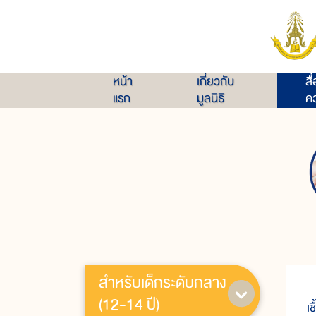
หน้า
เกี่ยวกับ
สื
แรก
มูลนิธิ
คว
สำหรับเด็กระดับกลาง
โ
(12-14 ปี)
เ