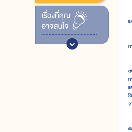
ใ
เรื่ิองที่คุณ
แ
อาจสนใจ
แ
หา
เ
๗
ห
แต
ช
จ
ใ
ต