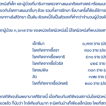
ิวหนังที่เด็ก และผู้ป่วยที่มารับการตรวจทางแผนกศัลยศาสตร์ หรือแผน
กี่ยวกับโรคทางแผนกอื่นๆ ด้วย รวมทั้งการรักษา ซึ่งบางครั้งก็ต้องใช้
กษาทางรังสีวิทยา เป็นต้น ตัวเลขนี้จึงเป็นตัวเลขที่ต่ำกว่าจำนวนผู้ป่วยด
ากผู้ป่วย ๓,๖๓๗ ราย ของหน่วยโรคผิวหนังนี้ มีโรคผิวหนังที่พบบ่อยตา
เอ็กซีมา
๑,๙๙๙ ราย (ประมาณร
โรคเกิดจากเชื้อรา
๙๘๐ ราย (ประมาณ
โรคเกิดจากเชื้อพยาธิ ๕๓๐ ราย (ประ
โรคเกิดจากเชื้อไวรัส
๔๒๕ ราย (ประม
โรคลมพิษ ๓๘๓ ราย (ประมาณ
สิว
๓๗๒ ราย (ประมาณร
โรคที่เกิดจากเชื้อบัคเตรี ๒๐๐ ราย (ปร
ากสถิติของโรงพยาบาลศิริราชนี้ เมื่อเทียบกับสถิติของสถาบันโรคผิวหน
ดียวแล้ว ก็นับว่า ใกล้เคียงกันมาก จะผิดกันบ้างก็เพียงเล็กน้อย โดยที่ส