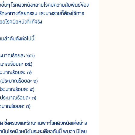
กอื่นๆ โรคผิวหนังหลายโรคมีความสัมพันธ์ข้อง
การรักษาทางศัลยกรรม และบางรายก็ต้องใช้การ
้วยโรคผิวหนังที่แท้จริง
มลำดับดังต่อไปนี้
้อยละ ๒๖)
ร้อยละ ๑๕)
มาณร้อยละ ๗)
าณร้อยละ ๖)
ร้อยละ ๕)
้อยละ ๓)
ะมาณร้อยละ ๓)
ัง ซึ่งตรวจและรักษาเฉพาะโรคผิวหนังแต่อย่าง
ถาบันโรคผิวหนังในระยะเดียวกันนี้ พบว่า มีโดย