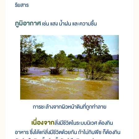
รียสาร
ภูมิอากาศ
เช่น แสง น้ำฝน และความชื้น
การชะล้างจากผิวหน้าดินที่ถูกทำลาย
เนื่องจาก
สิ่งมีชีวิตในระบบนิเวศ ต้องกิน
อาหาร ซึ่งได้แก่สิ่งมีชีวิตด้วยกัน ถ้าไม่กินพืช ก็ต้องกิน