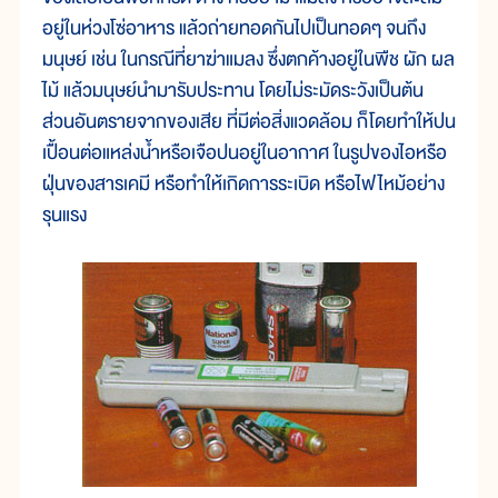
อยู่ในห่วงโซ่อาหาร แล้วถ่ายทอดกันไปเป็นทอดๆ จนถึง
มนุษย์ เช่น ในกรณีที่ยาฆ่าแมลง ซึ่งตกค้างอยู่ในพืช ผัก ผล
ไม้ แล้วมนุษย์นำมารับประทาน โดยไม่ระมัดระวังเป็นต้น
ส่วนอันตรายจากของเสีย ที่มีต่อสิ่งแวดล้อม ก็โดยทำให้ปน
เปื้อนต่อแหล่งน้ำหรือเจือปนอยู่ในอากาศ ในรูปของไอหรือ
ฝุ่นของสารเคมี หรือทำให้เกิดการระเบิด หรือไฟไหม้อย่าง
รุนแรง