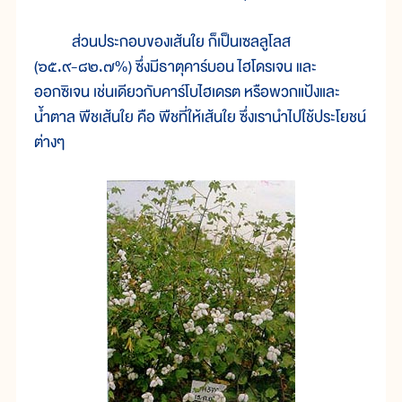
ส่วนประกอบของเส้นใย ก็เป็นเซลลูโลส
(๖๕.๙-๘๒.๗%) ซึ่งมีธาตุคาร์บอน ไฮโดรเจน และ
ออกซิเจน เช่นเดียวกับคาร์โบไฮเดรต หรือพวกแป้งและ
น้ำตาล พืชเส้นใย คือ พืชที่ให้เส้นใย ซึ่งเรานำไปใช้ประโยชน์
ต่างๆ