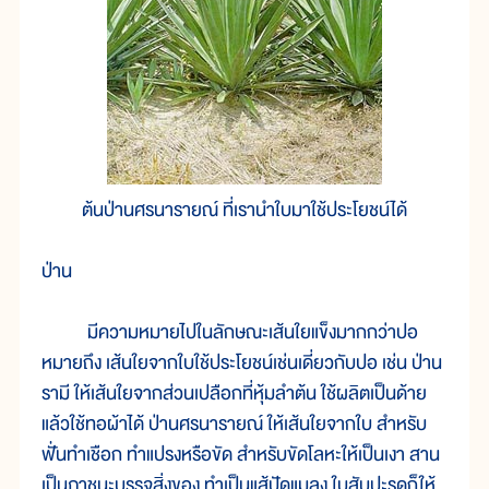
ต้นป่านศรนารายณ์ ที่เรานำใบมาใช้ประโยชน์ได้
ป่าน
มีความหมายไปในลักษณะเส้นใยแข็งมากกว่าปอ
หมายถึง เส้นใยจากใบใช้ประโยชน์เช่นเดี่ยวกับปอ เช่น ป่าน
รามี ให้เส้นใยจากส่วนเปลือกที่หุ้มลำต้น ใช้ผลิตเป็นด้าย
แล้วใช้ทอผ้าได้ ป่านศรนารายณ์ ให้เส้นใยจากใบ สำหรับ
ฟั่นทำเชือก ทำแปรงหรือขัด สำหรับขัดโลหะให้เป็นเงา สาน
เป็นภาชนะบรรจุสิ่งของ ทำเป็นแส้ปัดแมลง ใบสับปะรดก็ให้