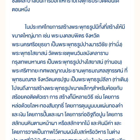
ซึ่งแต่ละปางเป็นการบอกให้ทราบถึงพุทธประวัติตอนใด
ตอนหนึ่ง
ในประเทศไทยการสร้างพระพุทธรูปมีทั้งที่สร้างให้มี
ขนาดใหญ่มาก เช่น พระมงคลบพิตร จังหวัด
พระนครศรีอยุธยา เป็นพระพุทธรูปปางมารวิชัย (ท่านั่ง)
พระพุทธไสยาสน์ วัดพระเชตุพนวิมลมังคลาราม
กรุงเทพมหานคร เป็นพระพุทธรูปปางไสยาสน์ (ท่านอน)
พระศรีศากยะทศพลญาณประธานพุทธมณฑลสุทรรศน์ ที่
พุทธมณฑล จังหวัดนครปฐม เป็นพระพุทธรูปลีลา (ท่าเดิน)
ไปจนถึงการสร้างพระพุทธรูปขนาดเล็กๆสำหรับห้อยกับ
สร้อยคอติดตัวเรา การ สร้างก็มีหลายวิธี เช่น โดยการ
หล่อด้วยโลหะทองสัมฤทธิ์ โดยการดุนนูนบนแผ่นทองคำ
และเงิน โดยการปั้นและเผา โดยการก่ออิฐถือปูน โดยการ
สลักบนหินตามหน้าผา หรือสลักจากไม้ และหินมีค่า และ
โดยการวาดเป็นภาพไว้ตามผนังโบสถ์หรือวิหาร ในต่าง