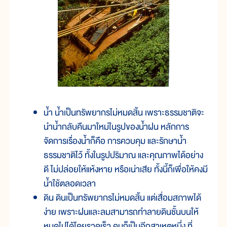
น้ำ น้ำเป็นทรัพยากรไม่หมดสิ้น เพราะธรรมชาติจะ
นำน้ำกลับคืนมาใหม่ในรูปของน้ำฝน หลักการ
จัดการเรื่องน้ำก็คือ การควบคุม และรักษาน้ำ
ธรรมชาติไว้ ทั้งในรูปปริมาณ และคุณภาพได้อย่าง
ดี ไม่ปล่อยให้แห้งหาย หรือเน่าเสีย ทั้งนี้ก็เพื่อให้คงมี
น้ำใช้ตลอดเวลา
ดิน ดินเป็นทรัพยากรไม่หมดสิ้น แต่เสื่อมสภาพได้
ง่าย เพราะฝนและลมสามารถทำลายดินชั้นบนให้
หมดไปได้โดยรวดเร็ว คนก็เป็นอีกสาเหตุหนึ่ง ที่