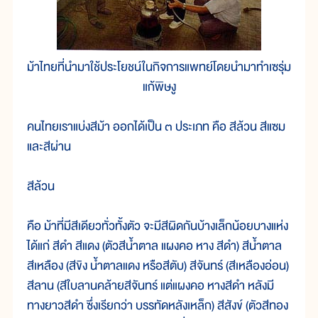
ม้าไทยที่นำมาใช้ประโยชน์ในกิจการแพทย์โดยนำมาทำเซรุ่ม
แก้พิษงู
คนไทยเราแบ่งสีม้า ออกได้เป็น ๓ ประเภท คือ สีล้วน สีแซม
และสีผ่าน
สีล้วน
คือ ม้าที่มีสีเดียวทั่วทั้งตัว จะมีสีผิดกันบ้างเล็กน้อยบางแห่ง
ได้แก่ สีดำ สีแดง (ตัวสีน้ำตาล แผงคอ หาง สีดำ) สีน้ำตาล
สีเหลือง (สีขิง น้ำตาลแดง หรือสีตับ) สีจันทร์ (สีเหลืองอ่อน)
สีลาน (สีใบลานคล้ายสีจันทร์ แต่แผงคอ หางสีดำ หลังมี
ทางยาวสีดำ ซึ่งเรียกว่า บรรทัดหลังเหล็ก) สีสังข์ (ตัวสีทอง