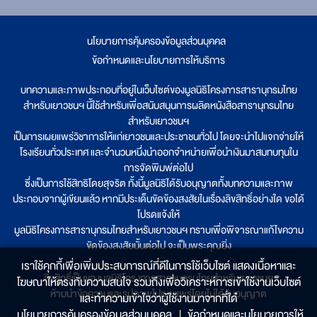
นโยบายการคุ้มครองข้อมูลส่วนบุคคล
|
ข้อกำหนดและนโยบายการให้บริการ
บทความและภาพประกอบที่อยู่ในเว็บไซต์ของมูลนิธิโครงการสารานุกรมไทย
สำหรับเยาวชนฯ นี้ใช้สำหรับเพื่อสนับสนุนการผลิตหนังสือสารานุกรมไทย
สำหรับเยาวชนฯ
เป็นการเผยแพร่วิชาการให้แก่เยาวชนและประชาชนทั่วไป โดยจะนำไปแจกจ่ายให้
โรงเรียนทั่วประเทศ และจำนวนหนึ่งนำออกจำหน่ายเพื่อนำเงินมาสมทบทุนใน
การจัดพิมพ์ต่อไป
ซึ่งเป็นการใช้สิทธิโดยสุจริต ทั้งนี้มูลนิธิได้รับอนุญาตทั้งบทความและภาพ
ประกอบจากผู้เขียนแล้ว หากมีประเด็นขัดข้องสงสัยในเรื่องลิขสิทธิ์อย่างใด ขอได้
โปรดแจ้งให้
มูลนิธิโครงการสารานุกรมไทยสำหรับเยาวชนฯ ทราบเพื่อพิจารณาแก้ไขความ
ขัดข้องสงสัยนั้นต่อไป จะเป็นพระคุณยิ่ง
เราใช้คุกกี้เพื่อเพิ่มประสบการณ์ที่ดีในการใช้เว็บไซต์ แสดงเนื้อหาและ
ลิขสิทธิ์เป็นของมูลนิธิโครงการสารานุกรมไทยสำหรับเยาวชนฯ
โฆษณาให้ตรงกับความสนใจ รวมถึงเพื่อวิเคราะห์การเข้าใช้งานเว็บไซต์
ห้ามนำข้อความและรูปภาพไปเผยแพร่โดยไม่ได้รับอนุญาต
และทำความเข้าใจว่าผู้ใช้งานมาจากที่ใด๋
นโยบายการคุ้มครองข้อมูลส่วนบุคคล
|
ข้อกำหนดและนโยบายการให้