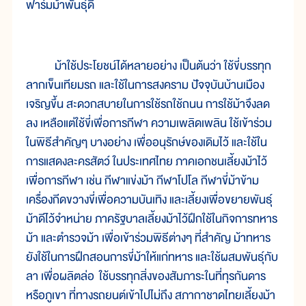
ฟาร์มม้าพันธุ์ดี
ม้าใช้ประโยชน์ได้หลายอย่าง เป็นต้นว่า ใช้ขี่บรรทุก
ลากเข็นเทียมรถ และใช้ในการสงคราม ปัจจุบันบ้านเมือง
เจริญขึ้น สะดวกสบายในการใช้รถใช้ถนน การใช้ม้าจึงลด
ลง เหลือแต่ใช้ขี่เพื่อการกีฬา ความเพลิดเพลิน ใช้เข้าร่วม
ในพิธีสำคัญๆ บางอย่าง เพื่ออนุรักษ์ของเดิมไว้ และใช้ใน
การแสดงละครสัตว์ ในประเทศไทย ภาคเอกชนเลี้ยงม้าไว้
เพื่อการกีฬา เช่น กีฬาแข่งม้า กีฬาโปโล กีฬาขี่ม้าข้าม
เครื่องกีดขวางขี่เพื่อความบันเทิง และเลี้ยงเพื่อขยายพันธุ์
ม้าดีไว้จำหน่าย ภาครัฐบาลเลี้ยงม้าไว้ฝึกใช้ในกิจการทหาร
ม้า และตำรวจม้า เพื่อเข้าร่วมพิธีต่างๆ ที่สำคัญ ม้าทหาร
ยังใช้ในการฝึกสอนการขี่ม้าให้แก่ทหาร และใช้ผสมพันธุ์กับ
ลา เพื่อผลิตล่อ ใช้บรรทุกสิ่งของสัมภาระในที่ทุรกันดาร
หรือภูเขา ที่ทางรถยนต์เข้าไปไม่ถึง สภากาชาดไทยเลี้ยงม้า