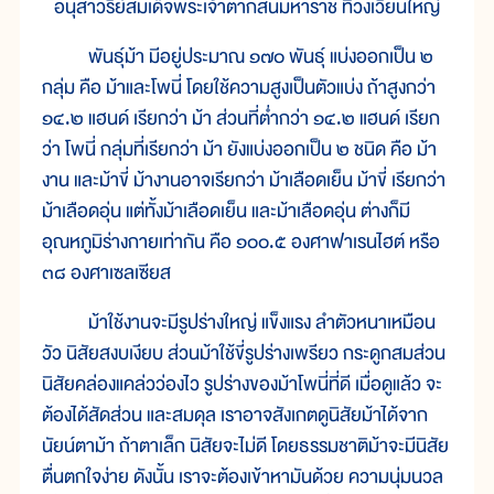
อนุสาวรีย์สมเด็จพระเจ้าตากสินมหาราช ที่วงเวียนใหญ่
พันธุ์ม้า มีอยู่ประมาณ ๑๗๐ พันธุ์ แบ่งออกเป็น ๒
กลุ่ม คือ ม้าและโพนี่ โดยใช้ความสูงเป็นตัวแบ่ง ถ้าสูงกว่า
๑๔.๒ แฮนด์ เรียกว่า ม้า ส่วนที่ต่ำกว่า ๑๔.๒ แฮนด์ เรียก
ว่า โพนี่ กลุ่มที่เรียกว่า ม้า ยังแบ่งออกเป็น ๒ ชนิด คือ ม้า
งาน และม้าขี่ ม้างานอาจเรียกว่า ม้าเลือดเย็น ม้าขี่ เรียกว่า
ม้าเลือดอุ่น แต่ทั้งม้าเลือดเย็น และม้าเลือดอุ่น ต่างก็มี
อุณหภูมิร่างกายเท่ากัน คือ ๑๐๐.๕ องศาฟาเรนไฮต์ หรือ
๓๘ องศาเซลเซียส
ม้าใช้งานจะมีรูปร่างใหญ่ แข็งแรง ลำตัวหนาเหมือน
วัว นิสัยสงบเงียบ ส่วนม้าใช้ขี่รูปร่างเพรียว กระดูกสมส่วน
นิสัยคล่องแคล่วว่องไว รูปร่างของม้าโพนี่ที่ดี เมื่อดูแล้ว จะ
ต้องได้สัดส่วน และสมดุล เราอาจสังเกตดูนิสัยม้าได้จาก
นัยน์ตาม้า ถ้าตาเล็ก นิสัยจะไม่ดี โดยธรรมชาติม้าจะมีนิสัย
ตื่นตกใจง่าย ดังนั้น เราจะต้องเข้าหามันด้วย ความนุ่มนวล