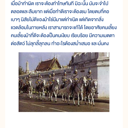
เมื่อม้าทำผิด เราจะต้องทำโทษทันที มิฉะนั้น มันจะจำไป
ตลอดและลืมยาก แต่เมื่อทำดีเราจะต้องชม โดยตบที่คอ
เบาๆ นิสัยไม่ดีของม้าใช่มีมาแต่กำเนิด แต่เกิดจากสิ่ง
แวดล้อมในภายหลัง เราสามารถจะแก้ได้ โดยอาศัยคนเลี้ยง
คนเลี้ยงม้าที่ดีจะต้องเป็นคนเงียบ เรียบร้อย มีความเมตตา
ต่อสัตว์ ไม่ลุกลี้ลุกลน ทำอะไรต้องสม่ำเสมอ และมั่นคง