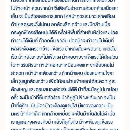
หรือวิ่ง ขาหลังเหมือนเครื่องยนต์ ในการส่งกำลังดันตัวม้า
ไปข้างหน้า ส่วนขาหน้า ซึ่งติดกับร่างกายด้วยกล้ามเนื้อและ
เอ็น จะเป็นตัวลดแรงกระแทก ไหล่ม้าควรจะยาว ลาดเอียง
ถ้าไหล่ตรงจะวิ่งไม่ทน อกต้องลึก กว้าง และมีกล้ามเนื้อ
กระดูกซี่โครงยืดหยุ่นได้ดี เพื่อให้พื้นที่สำหรับหัวใจและปอด
ทำงานได้เต็มที่ ถ้าอกตื้น ขาลีบ ปอดม้าจะทำงานไม่เต็มที่
หลังจะต้องตรง กว้าง แข็งแรง ม้าหลังสั้นจะขี่สบาย แต่วิ่งไม่
เร็ว ม้าหลังยาวจะไม่แข็งแรง ม้าคอยาวจะแข็งแรง ได้สัดส่วน
ในการรับศีรษะ ถ้าม้าคอหนาเหมือนคอแกะ จะเอี้ยวคอไม่
สะดวก หน้าม้าจะต้องกว้าง ถ้าหน้าแคบ ช่องลมหายใจจะ
เล็ก รูจมูกต้องกว้าง เพื่อให้ลมผ่านเข้าออกได้สะดวก หูจะ
ต้องใหญ่ และตอบสนองต่อเสียงได้ดี ม้าที่สะบัดหูไปมาบ่อย
ครั้ง จะเป็นม้าที่ตื่นกลัวง่าย ม้าที่หูลู่ไปข้างหลังมาก จะเป็น
ม้าที่ดุร้าย นัยน์ตาม้าจะต้องดูแจ่มใส มีแววของความเป็น
มิตร ม้าที่ตาเล็ก ตาคล้ายเหยี่ยว จะเป็นม้าที่นิสัยไม่ดี เมื่อ
เราดูแต่ละจุดของตัวม้า แล้วก็ดูทั้งตัว ม้าจะต้องดูแข็งแรง