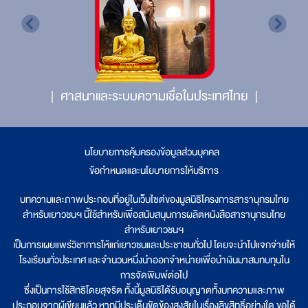
ศาสนาและระบบความเชื่อในประเทศไทย
นโยบายการคุ้มครองข้อมูลส่วนบุคคล
|
ข้อกำหนดและนโยบายการให้บริการ
บทความและภาพประกอบที่อยู่ในเว็บไซต์ของมูลนิธิโครงการสารานุกรมไทย
สำหรับเยาวชนฯ นี้ใช้สำหรับเพื่อสนับสนุนการผลิตหนังสือสารานุกรมไทย
สำหรับเยาวชนฯ
เป็นการเผยแพร่วิชาการให้แก่เยาวชนและประชาชนทั่วไป โดยจะนำไปแจกจ่ายให้
โรงเรียนทั่วประเทศ และจำนวนหนึ่งนำออกจำหน่ายเพื่อนำเงินมาสมทบทุนใน
การจัดพิมพ์ต่อไป
ซึ่งเป็นการใช้สิทธิโดยสุจริต ทั้งนี้มูลนิธิได้รับอนุญาตทั้งบทความและภาพ
ประกอบจากผู้เขียนแล้ว หากมีประเด็นขัดข้องสงสัยในเรื่องลิขสิทธิ์อย่างใด ขอได้