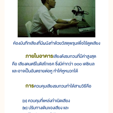
ห้องบันทึกเสียงที่มีผนังทำด้วยวัสดุพรุนเพื่อใช้ดูดเสียง
ภายในอาคาร
เสียงดังรบกวนที่มีค่าสูงสุด
คือ เสียงดนตรีในดิสโกเธค ซึ่งมีค่ากว่า ๑๐๐ เดซิเบล
และอาจเป็นอันตรายต่อหู ทำให้หูหนวกได้
การ
ควบคุมเสียงรบกวนทำได้สามวิธีคือ
(๑) ควบคุมที่แหล่งกำเนิดเสียง
(๒) ปรับทางเดินของเสียง และ