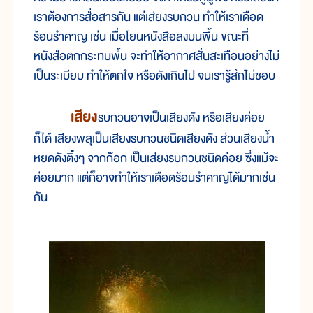
เราต้องการสื่อสารกัน แต่เสียงรบกวน ทำให้เราเดือด
ร้อนรำคาญ เช่น เมื่อโยนหนังสือลงบนพื้น ขณะที่
หนังสือตกกระทบพื้น จะทำให้อากาศสั่นสะเทือนอย่างไม่
เป็นระเบียบ ทำให้ตกใจ หรือดังเกินไป จนเรารู้สึกไม่ชอบ
เสียง
รบกวนอาจเป็นเสียงดัง หรือเสียงค่อย
ก็ได้ เสียงพลุเป็นเสียงรบกวนชนิดเสียงดัง ส่วนเสียงน้ำ
หยดดังติ๋งๆ จากก๊อก เป็นเสียงรบกวนชนิดค่อย ซึ่งแม้จะ
ค่อยมาก แต่ก็อาจทำให้เราเดือดร้อนรำคาญได้มากเช่น
กัน