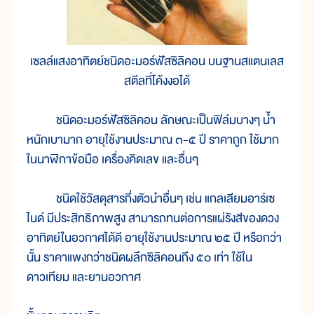
เซลล์แสงอาทิตย์ชนิดอะมอร์ฟัสซิลิคอน บนฐานสแตนเลส
สตีลที่โค้งงอได้
ชนิดอะมอร์ฟัสซิลิคอน ลักษณะเป็นฟิล์มบางๆ น้ำ
หนักเบามาก อายุใช้งานประมาณ ๓-๕ ปี ราคาถูก ใช้มาก
ในนาฬิกาข้อมือ เครื่องคิดเลข และอื่นๆ
ชนิดใช้วัสดุสารกึ่งตัวนำอื่นๆ เช่น แกลเลียมอาร์เซ
ไนด์ มีประสิทธิภาพสูง สามารถทนต่อการแผ่รังสีของดวง
อาทิตย์ในอวกาศได้ดี อายุใช้งานประมาณ ๒๕ ปี หรือกว่า
นั้น ราคาแพงกว่าชนิดผลึกซิลิคอนถึง ๕๐ เท่า ใช้ใน
ดาวเทียม และยานอวกาศ