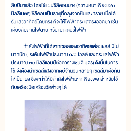
สิบปีมาแล้ว โดยใช้แผ่นซิลิคอนบาง (ความหนาเพียง ๑/๓
มิลลิเมตร) ซิลิคอนเป็นธาตุที่ถลุงจากหินและทราย เมื่อได้
รับแสงอาทิตย์โดยตรง ก็จะให้ไฟฟ้ากระแสตรงออกมา เช่น
เดียวกับถ่านไฟฉาย หรือแบตเตอรี่ไฟฟ้า
กำลังไฟฟ้าที่ได้จากเซลล์แสงอาทิตย์แต่ละเซลล์ มีไม่
มากนัก (แรงดันไฟฟ้าประมาณ ๐.๖ โวลต์ และกระแสไฟฟ้า
ประมาณ ๓๐ มิลลิแอมป์ต่อตารางเซนติเมตร) ดังนั้นในการ
ใช้ จึงต้องนำเซลล์แสงอาทิตย์จำนวนหลายๆ เซลล์มาต่อกัน
ให้เป็นแผง ซึ่งจะทำให้มีกำลังไฟฟ้ามากเพียงพอ สำหรับใช้
กับเครื่องมือเครื่องวัดต่างๆ ได้