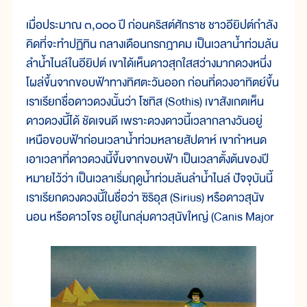
เมื่อประมาณ ๓,๐๐๐ ปี ก่อนคริสต์ศักราช ชาวอียิปต์กำลัง
คิดที่จะทำปฏิทิน กลางเดือนกรกฎาคม เป็นเวลาน้ำท่วมล้น
ลำน้ำไนล์ในอียิปต์ เขาได้เห็นดาวสุกใสสว่างมากดวงหนึ่ง
โผล่ขึ้นจากขอบฟ้าทางทิศตะวันออก ก่อนที่ดวงอาทิตย์ขึ้น
เราเรียกชื่อดาวดวงนั้นว่า โซทิส (Sothis) เขาสังเกตเห็น
ดาวดวงนี้ได้ ชัดเจนดี เพราะดวงดาวนี้เวลากลางวันอยู่
เหนือขอบฟ้าก่อนเวลาน้ำท่วมหลายสัปดาห์ เขากำหนด
เอาเวลาที่ดาวดวงนี้ขึ้นจากขอบฟ้า เป็นเวลาตั้งต้นของปี
หมายไว้ว่า เป็นเวลาเริ่มฤดูน้ำท่วมล้นลำน้ำไนล์ ปัจจุบันนี้
เราเรียกดวงดวงนี้ในชื่อว่า ซิริอุส (Sirius) หรือดาวสุนัข
นอน หรือดาวโจร อยู่ในกลุ่มดาวสุนัขใหญ่ (Canis Major