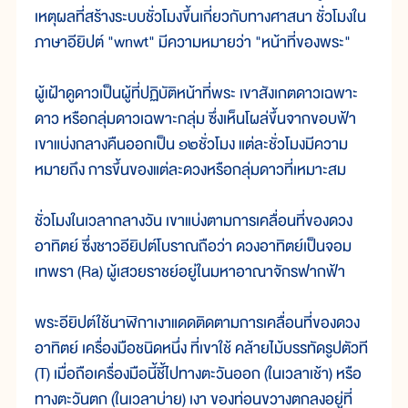
เหตุผลที่สร้างระบบชั่วโมงขึ้นเกี่ยวกับทางศาสนา ชั่วโมงใน
ภาษาอียิปต์ "wnwt" มีความหมายว่า "หน้าที่ของพระ"
ผู้เฝ้าดูดาวเป็นผู้ที่ปฏิบัติหน้าที่พระ เขาสังเกตดาวเฉพาะ
ดาว หรือกลุ่มดาวเฉพาะกลุ่ม ซึ่งเห็นโผล่ขึ้นจากขอบฟ้า
เขาแบ่งกลางคืนออกเป็น ๑๒ชั่วโมง แต่ละชั่วโมงมีความ
หมายถึง การขึ้นของแต่ละดวงหรือกลุ่มดาวที่เหมาะสม
ชั่วโมงในเวลากลางวัน เขาแบ่งตามการเคลื่อนที่ของดวง
อาทิตย์ ซึ่งชาวอียิปต์โบราณถือว่า ดวงอาทิตย์เป็นจอม
เทพรา (Ra) ผู้เสวยราชย์อยู่ในมหาอาณาจักรฟากฟ้า
พระอียิปต์ใช้นาฬิกาเงาแดดติดตามการเคลื่อนที่ของดวง
อาทิตย์ เครื่องมือชนิดหนึ่ง ที่เขาใช้ คล้ายไม้บรรทัดรูปตัวที
(T) เมื่อถือเครื่องมือนี้ชี้ไปทางตะวันออก (ในเวลาเช้า) หรือ
ทางตะวันตก (ในเวลาบ่าย) เงา ของท่อนขวางตกลงอยู่ที่