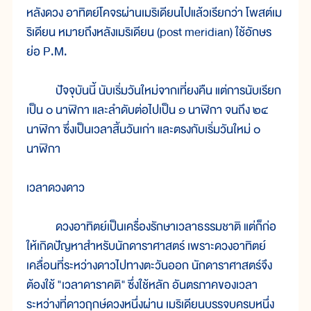
หลังดวง อาทิตย์โคจรผ่านเมริเดียนไปแล้วเรียกว่า โพสต์เม
ริเดียน หมายถึงหลังเมริเดียน (post meridian) ใช้อักษร
ย่อ P.M.
ปัจจุบันนี้ นับเริ่มวันใหม่จากเที่ยงคืน แต่การนับเรียก
เป็น ๐ นาฬิกา และลำดับต่อไปเป็น ๑ นาฬิกา จนถึง ๒๔
นาฬิกา ซึ่งเป็นเวลาสิ้นวันเก่า และตรงกับเริ่มวันใหม่ ๐
นาฬิกา
เวลาดวงดาว
ดวงอาทิตย์เป็นเครื่องรักษาเวลาธรรมชาติ แต่ก็ก่อ
ให้เกิดปัญหาสำหรับนักดาราศาสตร์ เพราะดวงอาทิตย์
เคลื่อนที่ระหว่างดาวไปทางตะวันออก นักดาราศาสตร์จึง
ต้องใช้ "เวลาดาราคติ" ซึ่งใช้หลัก อันตรภาคของเวลา
ระหว่างที่ดาวฤกษ์ดวงหนึ่งผ่าน เมริเดียนบรรจบครบหนึ่ง