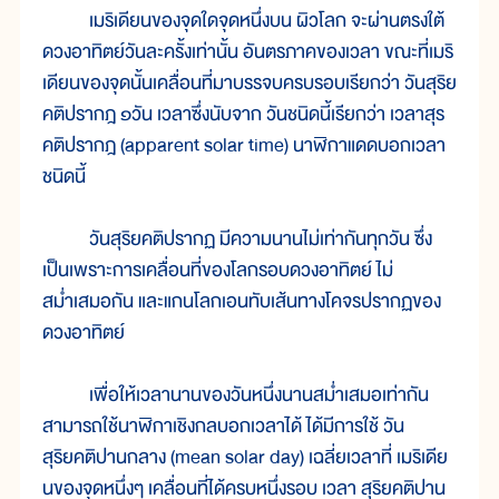
เมริเดียนของจุดใดจุดหนึ่งบน ผิวโลก จะผ่านตรงใต้
ดวงอาทิตย์วันละครั้งเท่านั้น อันตรภาคของเวลา ขณะที่เมริ
เดียนของจุดนั้นเคลื่อนที่มาบรรจบครบรอบเรียกว่า วันสุริย
คติปรากฎ ๑วัน เวลาซึ่งนับจาก วันชนิดนี้เรียกว่า เวลาสุร
คติปรากฎ (apparent solar time) นาฬิกาแดดบอกเวลา
ชนิดนี้
วันสุริยคติปรากฏ มีความนานไม่เท่ากันทุกวัน ซึ่ง
เป็นเพราะการเคลื่อนที่ของโลกรอบดวงอาทิตย์ ไม่
สม่ำเสมอกัน และแกนโลกเอนทับเส้นทางโคจรปรากฏของ
ดวงอาทิตย์
เพื่อให้เวลานานของวันหนึ่งนานสม่ำเสมอเท่ากัน
สามารถใช้นาฬิกาเชิงกลบอกเวลาได้ ได้มีการใช้ วัน
สุริยคติปานกลาง (mean solar day) เฉลี่ยเวลาที่ เมริเดีย
นของจุดหนึ่งๆ เคลื่อนที่ได้ครบหนึ่งรอบ เวลา สุริยคติปาน