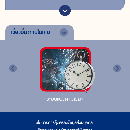
เรื่องอื่น
ภายในเล่ม
ระบบแบ่งตามเวลา
นโยบายการคุ้มครองข้อมูลส่วนบุคคล
|