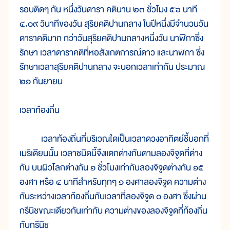
รอบติดๆ กัน หนึ่งวันดารา คตินาน ๒๓ ชั่วโมง ๕๖ นาที
๔.๐๙ วินาทีของวัน สุริยคติปานกลาง ในปีหนึ่งมีจำนวนวัน
ดาราคติมาก กว่าวันสุริยคติปานกลางหนึ่งวัน นาฬิกาซึ่ง
รักษา เวลาดาราคติที่หอสังเกตการณ์ดาว และนาฬิกา ซึ่ง
รักษาเวลาสุริยคติปานกลาง จะบอกเวลาเท่ากัน ประมาณ
๒๑ กันยายน
เวลาท้องถิ่น
เวลาท้องถิ่นที่บริเวณใดเป็นเวลาดวงอาทิตย์ชี้บอกที่
เมริเดียนนั้น เวลาชนิดนี้จึงแตกต่างกันตามลองจิจูดที่ต่าง
กัน บนผิวโลกต่างกัน ๑ ชั่วโมงเท่ากับลองจิจูดต่างกัน ๑๕
องศา หรือ ๔ นาทีสำหรับทุกๆ ๑ องศาลองจิจูด ความต่าง
กันระหว่างเวลาท้องถิ่นกับเวลาที่ลองจิจูด ๐ องศา ซึ่งผ่าน
กรีนิชขณะเดียวกันเท่ากับ ความต่างของลองจิจูดที่ท้องถิ่น
กับกรีนิช