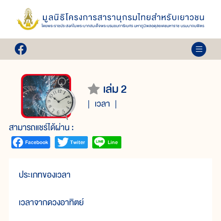
เล่ม 2
เวลา
สามารถแชร์ได้ผ่าน :
ประเภทของเวลา
เวลาจากดวงอาทิตย์