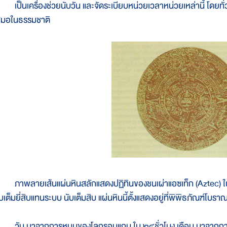
ป็นเครื่องช่วยนับวัน และจัดระเบียบหน่วยเวลาหน่วยเหล่านี้ โดยทั่ว
สมอในธรรมชาติ
าพลายเส้นแผ่นหินสลักแสดงปฏิทินของชนเผ่าแอซเท็ก (Aztec) ในทว
บเต็มยี่สิบแทนระบบ นับเต็มสิบ แผ่นหินนี้ตั้งแสดงอยู่ที่พิพิธภัณฑ์โบราณ
ัน มาจากการหมุนของโลกรอบแกน ใน ๒๔ชั่วโมง เดือน มาจากการเค