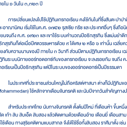
ายใน ๑ วันใน ๓,๓๒๓ ปี
ารเปลี่ยนแปลงไปใช้ปฏิทินเกรกอเรียน คงใช้กันในที่ซึ่งสันตะปาปามีอำน
ละอาณานิคม เริ่มใช้ในค.ศ. ๑๗๕๒ รุสเซีย กรีซ และประเทศอื่นๆ ซึ่งถือน
ลียนจนถึง ค.ศ. ๑๙๒๓ และเขาใช้ระบบคำนวณปีอธิกสุรทิน ซึ่งแม่นยำดีกว่
ธิกสุรทินก็ต่อเมื่อปีศตวรรษหารด้วย ๙ ได้เศษ ๒ หรือ ๖ เท่านั้น เฉลี่ย
คียงกับความนานของปี ภายใน ๓ วินาที ส่วนปีตามปฏิทินเกรกอเรียน เ
ฏิทินระบบนิกายออร์ทอดอกซ์กับของเกรกอเรียน จะลงรอยกัน จนถึง ค.ศ.
กอเรียนเป็นปีอธิกสุรทิน แต่ปีในระบบของออร์ทอดอกซ์เป็นปีธรรมดา
นประเทศที่ประชาชนส่วนใหญ่ไม่ถือคริสต์ศาสนา ต่างก็มีปฏิทินของเ
Mohammedan) ใช้หลักจากเดือนจันทรคติ และนับปีจากวันสำคัญทางปร
ำหรับประเทศไทย นับทางจันทรคติ ตั้งต้นปีใหม่ ที่เดือนห้า ขึ้นหนึ่งค
ปด เก้า สิบ สิบเอ็ด สิบสอง แล้วติดตามด้วยเดือนอ้าย เดือนยี่ เดือนสาม 
ห้ใช้เดือน ทางสุริยคติตามแบบสากล จึงได้ใช้ชื่อทั้งสิบสอง ราศีมาตั้ง 