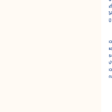
เ
ใ
ป
ห
เ
แ
ร
ป
เ
ก