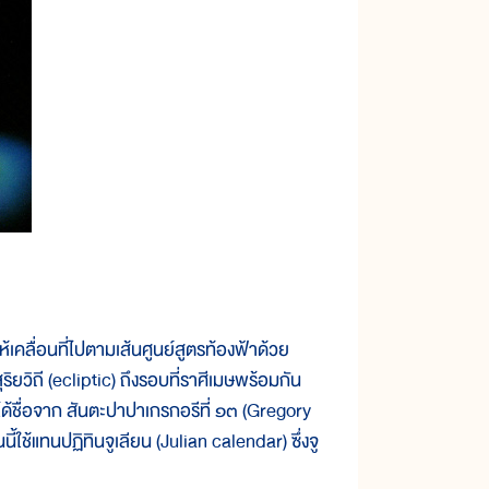
ลื่อนที่ไปตามเส้นศูนย์สูตรท้องฟ้าด้วย
ริยวิถี (ecliptic) ถึงรอบที่ราศีเมษพร้อมกัน
น ได้ชื่อจาก สันตะปาปาเกรกอรีที่ ๑๓ (Gregory
้ใช้แทนปฏิทินจูเลียน (Julian calendar) ซึ่งจู