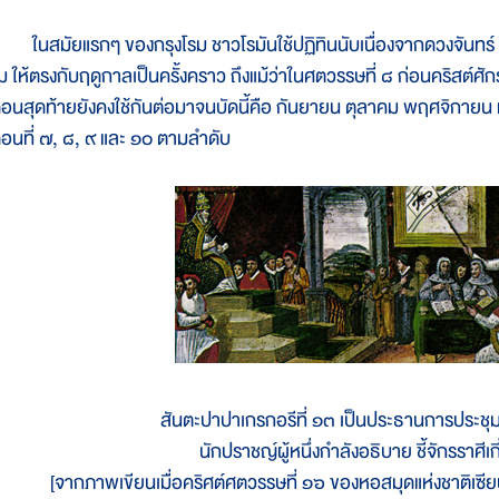
นสมัยแรกๆ ของกรุงโรม ชาวโรมันใช้ปฏิทินนับเนื่องจากดวงจันทร์ ปีหน
 ให้ตรงกับฤดูกาลเป็นครั้งคราว ถึงแม้ว่าในศตวรรษที่ ๘ ก่อนคริสต์ศักราช
ดือนสุดท้ายยังคงใช้กันต่อมาจนบัดนี้คือ กันยายน ตุลาคม พฤศจิกายน
ดือนที่ ๗, ๘, ๙ และ ๑๐ ตามลำดับ
สันตะปาปาเกรกอรีที่ ๑๓ เป็นประธานการประชุมปฏ
นักปราชญ์ผู้หนึ่งกำลังอธิบาย ชี้จักรราศีเกี
[จากภาพเขียนเมื่อคริศต์ศตวรรษที่ ๑๖ ของหอสมุดแห่งชาติเซี