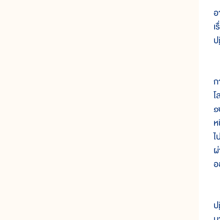
อ
เร
ปฏ
ไ
ก
โ
๑
หน
ไ
ผ่
อ
ใ
ป
น