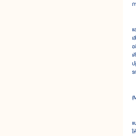
ภ
ก
แ
เ
อ
เ
ป
ร
ใ
(
ส
แ
ใ