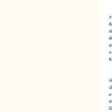
ต
ว
อี
เ
สั
อ
๓
ดั
ใ
น
ปฏ
๔
อ
ป