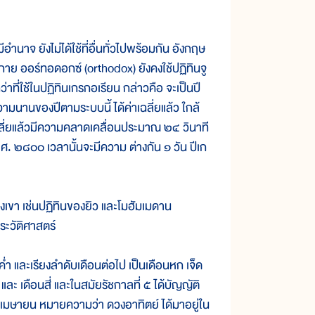
าจ ยังไม่ได้ใช้ที่อื่นทั่วไปพร้อมกัน อังกฤษ
ิกาย ออร์ทอดอกซ์ (orthodox) ยังคงใช้ปฏิทินจู
าที่ใช้ในปฏิทินเกรกอเรียน กล่าวคือ จะเป็นปี
ความนานของปีตามระบบนี้ ได้ค่าเฉลี่ยแล้ว ใกล้
ฉลี่ยแล้วมีความคลาดเคลื่อนประมาณ ๒๔ วินาที
 ๒๘๐๐ เวลานั้นจะมีความ ต่างกัน ๑ วัน ปีเก
ขา เช่นปฏิทินของยิว และโมฮัมเมดาน
ะวัติศาสตร์
่ำ และเรียงลำดับเดือนต่อไป เป็นเดือนหก เจ็ด
และ เดือนสี่ และในสมัยรัชกาลที่ ๕ ได้บัญญัติ
เช่น เมษายน หมายความว่า ดวงอาทิตย์ ได้มาอยู่ใน