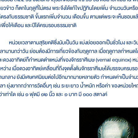
กี่ยวข้าว ก็ตกในฤดูที่ไม่ตรง พระจึงได้แก้ไขปฏิทินโดยเพิ่ม จำนวนวันหร
ห้ตรงกับธรรมชาติ ขั้นแรกเพิ่มจำนวน เดือนขึ้น ตามแต่พระจะเห็นชอบแ
ี เพื่อให้เดือน และปีได้ครบรอบธรรมชาติ
น่วยเวลาตามสุริยคติซึ่งนับเป็นวัน แบ่งย่อยออกเป็นชั่วโมง และวิ
วลานานกว่าวัน ย่อมต้องมีการเกี่ยวข้องกับฤดูกาล เมื่อฤดูกาลกำหนด
ละดวงอาทิตย์ก็กำหนดตำแหน่งที่ของจักรราศีเมษ (vernal equinox) หน่วย
ะหว่าง เมื่อดวงอาทิตย์เคลื่อนที่ถึงจุดตั้งต้นจักรราศีเมษได้บรรจบครบ
านกลาง ยังมีเศษทศนิยมต่อไปอีกมากมายหลายตัว กำหนดค่าเป็นจำนวนเ
วลา ยุ่งยากกว่าการวัดอื่นๆ เช่น ระยะยาว น้ำหนัก หรือค่า ของหน่วยให
ว่าเท่าใด เช่น ๑ ฟุตมี ๑๒ นิ้ว และ ๑ บาท มี ๑๐๐ สตางค์