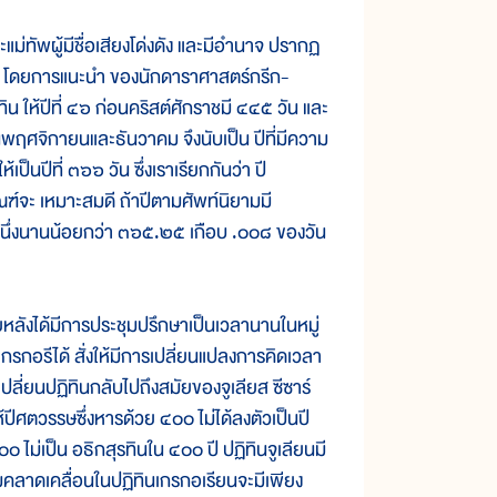
ม่ทัพผู้มีชื่อเสียงโด่งดัง และมีอำนาจ ปรากฏ
ือน โดยการแนะนำ ของนักดาราศาสตร์กรีก-
ฏิทิน ให้ปีที่ ๔๖ ก่อนคริสต์ศักราชมี ๔๔๕ วัน และ
อนพฤศจิกายนและธันวาคม จึงนับเป็น ปีที่มีความ
ห้เป็นปีที่ ๓๖๖ วัน ซึ่งเราเรียกกันว่า ปี
ณฑ์จะ เหมาะสมดี ถ้าปีตามศัพท์นิยามมี
ปีหนึ่งนานน้อยกว่า ๓๖๕.๒๕ เกือบ .๐๐๘ ของวัน
งได้มีการประชุมปรึกษาเป็นเวลานานในหมู่
รกอรีได้ สั่งให้มีการเปลี่ยนแปลงการคิดเวลา
้เปลี่ยนปฏิทินกลับไปถึงสมัยของจูเลียส ซีซาร์
้ปีศตวรรษซึ่งหารด้วย ๔๐๐ ไม่ได้ลงตัวเป็นปี
 ไม่เป็น อธิกสุรทินใน ๔๐๐ ปี ปฏิทินจูเลียนมี
ามคลาดเคลื่อนในปฏิทินเกรกอเรียนจะมีเพียง