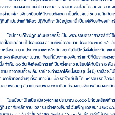
าจมาจากดวงจันทร์ แต่ ปี มาจากการเคลื่อนที่ของโลกไปรอบดวงอาทิตย
ื่องง่ายแต่การจัดระเบียบให้มีระบบวัดเวลา เป็นเรื่องต้องใช้ความคิดกันมาท
ิทินที่แม่นยำแท้ทีเดียว ปฏิทินที่เรามีใช้อยู่เวลานี้ เป็นแต่เพียงดีพอ
ด้มีการแก้ไขปฏิทินกันหลายครั้ง เป็นเพราะรอบดาราศาสตร์ ซึ่งใช้กำห
ารที่โลกเคลื่อนที่ไปรอบดวง อาทิตย์หนึ่งรอบนานประมาณ ๓๖๕ ๑/๔ วัน 
ลกหนึ่งรอบ นานประมาณ ๒๙ ๑/๒ วันเศษ ดังนั้นปีหนึ่งจึงไม่เท่ากับ ๑๒ เดื
๒ ๑/๓ เดือนต่อมาไม่นาน เดือนที่นับจากดวงจันทร์ และปีที่นับจากดวงอาทิ
ึ่งเท่ากับ ๓๐ วัน จึงต้องมีการ แก้เป็นครั้งคราว เปรียบได้กับมีรถ ๒ คัน คันห
ปตาม ทางกลมทั้ง ๒ คัน รถช้าจะทำเวลาได้หนึ่งรอบ (หนึ่ง ปี) รถเร็วจะไ
านรถช้าที่จุดต่างๆ ที่รอบทางนั้น เมื่อ รถช้าแล่นไปได้ ๑๙ รอบ รถเร็วจะผ
อกรถพร้อมๆ กัน แล้วรอบของการเคลื่อนที่ของดวงจันทร์กับดวงอาทิตย์ 
นสมัยบาบิโลเนีย (Babylonia) ประมาณ ๒,๐๐๐ ปีก่อนคริสต์ศักราช
ฏิทิน อาศัยหลักคาบ เวลาระหว่างดวงจันทร์ วันเพ็ญ เฉลี่ยนาน ๒๙ ๑/๒
านรวม ๓๕๔ วัน ซึ่งสั้นกว่าสุริยคติประมาณ ๑๑ วัน ต่อมาอีกไม่นาน พิธี ซ