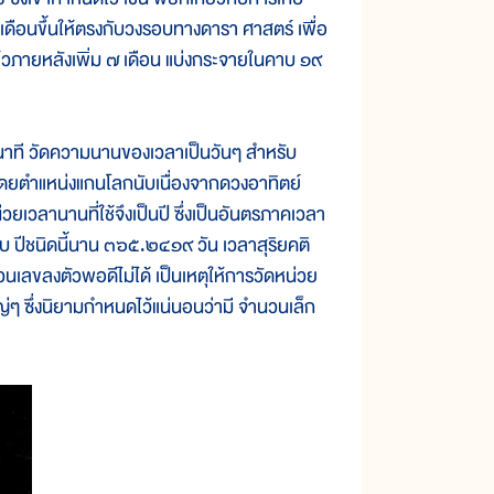
ือเดือนขึ้นให้ตรงกับวงรอบทางดารา ศาสตร์ เพื่อ
ล้วภายหลังเพิ่ม ๗ เดือน แบ่งกระจายในคาบ ๑๙
นาที วัดความนานของเวลาเป็นวันๆ สำหรับ
โดยตำแหน่งแกนโลกนับเนื่องจากดวงอาทิตย์
เวลานานที่ใช้จึงเป็นปี ซึ่งเป็นอันตรภาคเวลา
รอบ ปีชนิดนี้นาน ๓๖๕.๒๔๑๙ วัน เวลาสุริยคติ
ลขลงตัวพอดีไม่ได้ เป็นเหตุให้การวัดหน่วย
ญ่ๆ ซึ่งนิยามกำหนดไว้แน่นอนว่ามี จำนวนเล็ก