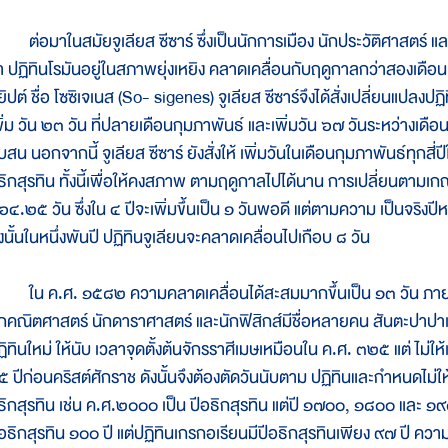
่อมาในสมัยจูเลียส ซีซาร์ ซึ่งเป็นนักการเมือง นักประวัติศาสตร์ และแ
่า ปฏิทินโรมันอยู่ในสภาพยุ่งเหยิง คลาดเคลื่อนกับฤดูกาลกว่าสองเด
ยิปต์ ชื่อ โซซิเจเนส (So- sigenes) จูเลียส ซีซาร์จึงได้สั่งเปลี่ยนแปลงป
พิ่ม วัน ๒๓ วัน ที่ปลายเดือนกุมภาพันธ์ และเพิ่มวัน ๖๗ วันระหว่างเดื
บสน นอกจากนี้ จูเลียส ซีซาร์ ยังสั่งให้ เพิ่มวันในเดือนกุมภาพันธ์ทุกสี่ปีใ
ธิกสุรทิน ทั้งนี้เพื่อให้คงสภาพ ตามฤดูกาลไปได้นาน การเปลี่ยนตามเก
๖๔.๒๕ วัน ซึ่งใน ๔ ปีจะเพิ่มขึ้นเป็น ๑ วันพอดี แต่ตามความ เป็นจริง
งนั้นในหนึ่งพันปี ปฏิทินจูเลียนจะคลาดเคลื่อนไปเกือบ ๘ วัน
น ค.ศ. ๑๕๘๒ ความคลาดเคลื่อนได้สะสมมากขึ้นเป็น ๑๓ วัน ภายหลั
ักคณิตศาสตร์ นักดาราศาสตร์ และนักฟิสิกส์มีชื่อหลายคน สันตะปาปาเก
ิทินใหม่ ให้นับ เวลาจุดตั้งต้นจักรราศีเมษเหมือนใน ค.ศ. ๓๒๕ แต่ ไม่ให
๕ ปีก่อนคริสต์ศักราช ดังนั้นจึงต้องตัดวันนับตาม ปฏิทินและกำหนดไม่ให
ธิกสุรทิน เช่น ค.ศ.๒๐๐๐ เป็น ปีอธิกสุรทิน แต่ปี ๑๗๐๐, ๑๘๐๐ และ ๑๙๐๐
ีอธิกสุรทิน ๑๐๐ ปี แต่ปฏิทินเกรกอเรียนมีปีอธิกสุรทินเพียง ๙๗ ปี คว