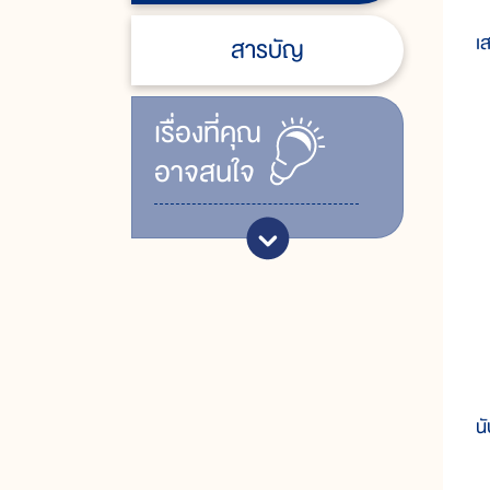
เ
เ
สารบัญ
เรื่ิองที่คุณ
อาจสนใจ
ภ
นั
ว