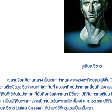
จูเลียส ซีซาร์
วลาสุริยคติปานกลาง เป็นเวลากำหนดจากดวงอาทิตย์สมมุติขึ้น ให้เค
ามเร็วเชิงมุม ซึ่งกำหนดให้เท่ากับที่ ดวงอาทิตย์ปรากฏเคลื่อนที่ไปตามสุ
ฏิทินที่ใช้กันในประเทศ ที่นับถือคริสต์ศาสนา มีชื่อว่า ปฏิทินเกรกอเรีย
III) เป็นปฏิทินทางการของนิกายโรมันคาทอลิก ตั้งแต่ ค.ศ. ๑๕๘๒ ปฏิทินนี
ียส ซีซาร์ (Julius Caesar) ได้นำมาใช้ที่กรุงโรมเป็นครั้งแรก