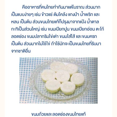
คืออาหารที่คนไทยทำกันมาแต่โบราณ ส่วนมาก
เป็นแบบง่ายๆ เช่น ข้าวแช่ ต้มโคล้ง แกงป่า น้ำพริก และ
หลน เป็นต้น ส่วนขนมไทยแท้ก็ปรุงมาจากแป้ง น้ำตาล
กะทิเป็นส่วนใหญ่ เช่น ขนมเปียกปูน ขนมเปียกอ่อน ตะโก้
ลอดช่อง ขนมปลากริมไข่เต่า ขนมใส่ไส้ และขนมครก
เป็นต้น ส่วนมากไม่ใช้ไข่ ถ้าใช้มักจะเป็นขนมไทยที่รับมา
จากชาติอื่น
ขนมถ้วยและลอดช่องขนมไทยแท้