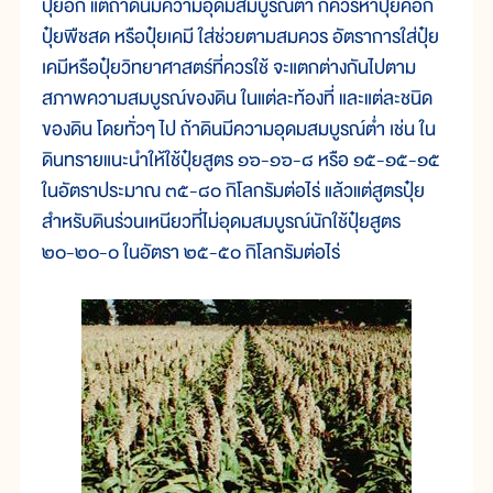
ปุ๋ยอีก แต่ถ้าดินมีความอุดมสมบูรณ์ต่ำ ก็ควรหาปุ๋ยคอก
ปุ๋ยพืชสด หรือปุ๋ยเคมี ใส่ช่วยตามสมควร อัตราการใส่ปุ๋ย
เคมีหรือปุ๋ยวิทยาศาสตร์ที่ควรใช้ จะแตกต่างกันไปตาม
สภาพความสมบูรณ์ของดิน ในแต่ละท้องที่ และแต่ละชนิด
ของดิน โดยทั่วๆ ไป ถ้าดินมีความอุดมสมบูรณ์ต่ำ เช่น ใน
ดินทรายแนะนำให้ใช้ปุ๋ยสูตร ๑๖-๑๖-๘ หรือ ๑๕-๑๕-๑๕
ในอัตราประมาณ ๓๕-๘๐ กิโลกรัมต่อไร่ แล้วแต่สูตรปุ๋ย
สำหรับดินร่วนเหนียวที่ไม่อุดมสมบูรณ์นักใช้ปุ๋ยสูตร
๒๐-๒๐-๐ ในอัตรา ๒๕-๕๐ กิโลกรัมต่อไร่