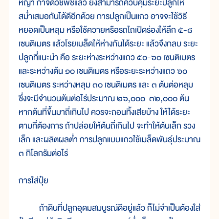
หญ้า กำจัดวัชพืชแล้ว ยังสามารถควบคุมระยะปลูกให้
สม่ำเสมอกันได้ดีอีกด้วย การปลูกเป็นแถว อาจจะใช้วิธี
หยอดเป็นหลุม หรือใช้ควายหรือรถไถเปิดร่องให้ลึก ๕-๘
เซนติเมตร แล้วโรยเมล็ดให้ห่างกันได้ระยะ แล้วจึงกลบ ระยะ
ปลูกที่แนะนำ คือ ระยะห่างระหว่างแถว ๕๐-๖๐ เซนติเมตร
และระหว่างต้น ๑๐ เซนติเมตร หรือระยะระหว่างแถว ๖๐
เซนติเมตร ระหว่างหลุม ๓๐ เซนติเมตร และ ๓ ต้นต่อหลุม
ซึ่งจะมีจำนวนต้นต่อไร่ประมาณ ๒๖,๐๐๐-๓๒,๐๐๐ ต้น
หากต้นที่ขึ้นมาถี่เกินไป ควรจะถอนทิ้งเสียบ้าง ให้ได้ระยะ
ตามที่ต้องการ ถ้าปล่อยให้ต้นถี่เกินไป จะทำให้ต้นเล็ก รวง
เล็ก และผลิตผลต่ำ การปลูกแบบแถวใช้เมล็ดพันธุ์ประมาณ
๓ กิโลกรัมต่อไร่
การใส่ปุ๋ย
ถ้าดินที่ปลูกอุดมสมบูรณ์ดีอยู่แล้ว ก็ไม่จำเป็นต้องใส่