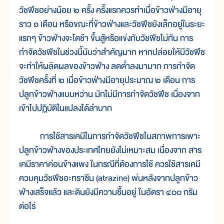
วัชพืชอย่างน้อย ๒ ครั้ง ครั้งแรกควรทำเมื่อข้าวฟ่างมีอายุ
ราว ๑ เดือน หรือขณะที่ข้าวฟ่างและวัชพืชยังเล็กอยู่ในระยะ
แรกๆ ข้าวฟ่างจะโตช้า ขึ้นสู้หรือแข่งกับวัชพืชไม่ทัน การ
กำจัดวัชพืชในช่วงนี้นับว่าสำคัญมาก หากปล่อยให้มีวัชพืช
จะทำให้ผลิตผลของข้าวฟ่าง ลดต่ำลงมามาก การกำจัด
วัชพืชครั้งที่ ๒ เมื่อข้าวฟ่างมีอายุประมาณ ๒ เดือน การ
ปลูกข้าวฟ่างแบบหว่าน มักไม่มีการกำจัดวัชพืช เนื่องจาก
เข้าไปปฏิบัติในแปลงได้ลำบาก
การใช้สารเคมีในการกำจัดวัชพืชในสภาพการเพาะ
ปลูกข้าวฟ่างของประเทศไทยยังไม่เหมาะสม เนื่องจาก สาร
เคมีราคาค่อนข้างแพง ในกรณีที่ต้องการใช้ ควรใช้สารเคมี
ควบคุมวัชพืชอะทราซีน (atrazine) พ่นหลังจากปลูกข้าว
ฟ่างเสร็จแล้ว และดินยังมีความชื้นอยู่ ในอัตรา ๔๐๐ กรัม
ต่อไร่