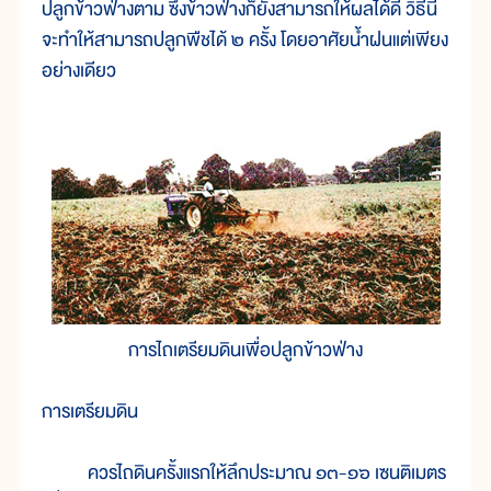
ปลูกข้าวฟ่างตาม ซึ่งข้าวฟ่างก็ยังสามารถให้ผลได้ดี วิธีนี้
จะทำให้สามารถปลูกพืชได้ ๒ ครั้ง โดยอาศัยน้ำฝนแต่เพียง
อย่างเดียว
การไถเตรียมดินเพื่อปลูกข้าวฟ่าง
การเตรียมดิน
ควรไถดินครั้งแรกให้ลึกประมาณ ๑๓-๑๖ เซนติเมตร