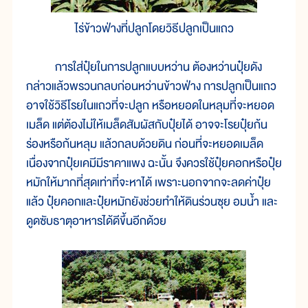
ไร่ข้าวฟ่างที่ปลูกโดยวิธีปลูกเป็นแถว
การใส่ปุ๋ยในการปลูกแบบหว่าน ต้องหว่านปุ๋ยดัง
กล่าวแล้วพรวนกลบก่อนหว่านข้าวฟ่าง การปลูกเป็นแถว
อาจใช้วิธีโรยในแถวที่จะปลูก หรือหยอดในหลุมที่จะหยอด
เมล็ด แต่ต้องไม่ให้เมล็ดสัมผัสกับปุ๋ยได้ อาจจะโรยปุ๋ยก้น
ร่องหรือก้นหลุม แล้วกลบด้วยดิน ก่อนที่จะหยอดเมล็ด
เนื่องจากปุ๋ยเคมีมีราคาแพง ฉะนั้น จึงควรใช้ปุ๋ยคอกหรือปุ๋ย
หมักให้มากที่สุดเท่าที่จะหาได้ เพราะนอกจากจะลดค่าปุ๋ย
แล้ว ปุ๋ยคอกและปุ๋ยหมักยังช่วยทำให้ดินร่วนซุย อมน้ำ และ
ดูดซับธาตุอาหารได้ดีขึ้นอีกด้วย