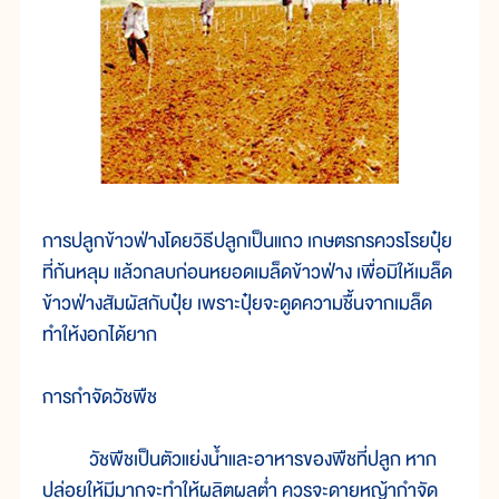
การปลูกข้าวฟ่างโดยวิธีปลูกเป็นแถว เกษตรกรควรโรยปุ๋ย
ที่ก้นหลุม แล้วกลบก่อนหยอดเมล็ดข้าวฟ่าง เพื่อมิให้เมล็ด
ข้าวฟ่างสัมผัสกับปุ๋ย เพราะปุ๋ยจะดูดความชื้นจากเมล็ด
ทำให้งอกได้ยาก
การกำจัดวัชพืช
วัชพืชเป็นตัวแย่งน้ำและอาหารของพืชที่ปลูก หาก
ปล่อยให้มีมากจะทำให้ผลิตผลต่ำ ควรจะดายหญ้ากำจัด