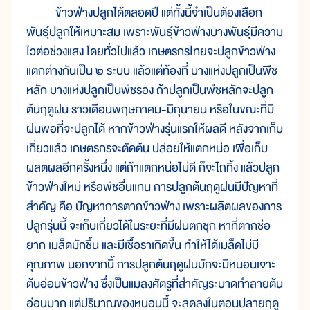
ข้าวฟ่างปลูกได้ตลอดปี แต่ทั้งนี้จำเป็นต้องเลือก
พันธุ์ปลูกให้เหมาะสม เพราะพันธุ์ข้าวฟ่างบางพันธุ์มีความ
ไวต่อช่วงแสง โดยทั่วไปแล้ว เกษตรกรไทยจะปลูกข้าวฟ่าง
แตกต่างกันเป็น ๒ ระบบ แล้วแต่ท้องที่ บางแห่งปลูกเป็นพืช
หลัก บางแห่งปลูกเป็นพืชรอง ถ้าปลูกเป็นพืชหลักจะปลูก
ต้นฤดูฝน ราวเดือนพฤษภาคม-มิถุนายน หรือในขณะที่มี
ฝนพอที่จะปลูกได้ หากข้าวฟ่างรุ่นแรกให้ผลดี หลังจากเก็บ
เกี่ยวแล้ว เกษตรกรจะตัดต้น ปล่อยให้แตกหน่อ เพื่อเก็บ
ผลิตผลอีกครั้งหนึ่ง แต่ถ้าแตกหน่อไม่ดี ก็จะไถทิ้ง แล้วปลูก
ข้าวฟ่างใหม่ หรือพืชอื่นแทน การปลูกต้นฤดูฝนมีปัญหาที่
สำคัญ คือ ปัญหาการตากข้าวฟ่าง เพราะผลิตผลของการ
ปลูกรุ่นนี้ จะเก็บเกี่ยวได้ในระยะที่มีฝนตกชุก หาที่ตากช่อ
ยาก เมล็ดมักชื้น และมีเชื้อราเกิดขึ้น ทำให้ได้เมล็ดไม่มี
คุณภาพ นอกจากนี้ การปลูกต้นฤดูฝนมักจะมีหนอนเจาะ
ต้นอ่อนข้าวฟ่าง ซึ่งเป็นแมลงศัตรูที่สำคัญระบาดทำลายต้น
อ่อนมาก แต่ปริมาณของหนอนนี้ จะลดลงในตอนปลายฤดู