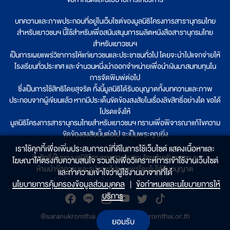
บทความและภาพประกอบที่อยู่ในเว็บไซต์ของมูลนิธิโครงการสารานุกรมไทย
สำหรับเยาวชนฯ นี้ใช้สำหรับเพื่อสนับสนุนการผลิตหนังสือสารานุกรมไทย
สำหรับเยาวชนฯ
เป็นการเผยแพร่วิชาการให้แก่เยาวชนและประชาชนทั่วไป โดยจะนำไปแจกจ่ายให้
โรงเรียนทั่วประเทศ และจำนวนหนึ่งนำออกจำหน่ายเพื่อนำเงินมาสมทบทุนใน
การจัดพิมพ์ต่อไป
ซึ่งเป็นการใช้สิทธิโดยสุจริต ทั้งนี้มูลนิธิได้รับอนุญาตทั้งบทความและภาพ
ประกอบจากผู้เขียนแล้ว หากมีประเด็นขัดข้องสงสัยในเรื่องลิขสิทธิ์อย่างใด ขอได้
โปรดแจ้งให้
มูลนิธิโครงการสารานุกรมไทยสำหรับเยาวชนฯ ทราบเพื่อพิจารณาแก้ไขความ
ขัดข้องสงสัยนั้นต่อไป จะเป็นพระคุณยิ่ง
เราใช้คุกกี้เพื่อเพิ่มประสบการณ์ที่ดีในการใช้เว็บไซต์ แสดงเนื้อหาและ
ลิขสิทธิ์เป็นของมูลนิธิโครงการสารานุกรมไทยสำหรับเยาวชนฯ
โฆษณาให้ตรงกับความสนใจ รวมถึงเพื่อวิเคราะห์การเข้าใช้งานเว็บไซต์
ห้ามนำข้อความและรูปภาพไปเผยแพร่โดยไม่ได้รับอนุญาต
และทำความเข้าใจว่าผู้ใช้งานมาจากที่ใด๋
นโยบายการคุ้มครองข้อมูลส่วนบุคคล
|
ข้อกำหนดและนโยบายการให้
บริการ
@saranukromthai
|
www.saranukromthai.or.th
ยอมรับ