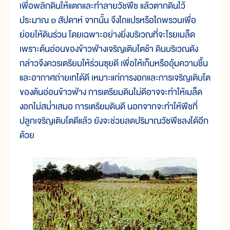
เพื่อพลิกดินให้แตกและทำลายวัชพืช แล้วตากดินไว้
ประมาณ ๑ สัปดาห์ จากนั้น จึงไถแปรหรือไถพรวนเพื่อ
ย่อยให้ดินร่วน โดยเฉพาะอย่างยิ่งบริเวณที่จะโรยเมล็ด
เพราะต้นอ่อนของข้าวฟ่างเจริญเติบโตช้า ดินบริเวณดัง
กล่าวจึงควรเตรียมให้ร่วนซุยดี เพื่อให้เก็บหรืออุ้มความชื้น
และอากาศถ่ายเทได้ดี เหมาะแก่การงอกและการเจริญเติบโต
ของต้นอ่อนข้าวฟ่าง การเตรียมดินไม่ดีอาจจะทำให้เมล็ด
งอกไม่สม่ำเสมอ การเตรียมดินดี นอกจากจะทำให้พืชที่
ปลูกเจริญเติบโตดีแล้ว ยังจะช่วยลดปริมาณวัชพืชลงได้อีก
ด้วย