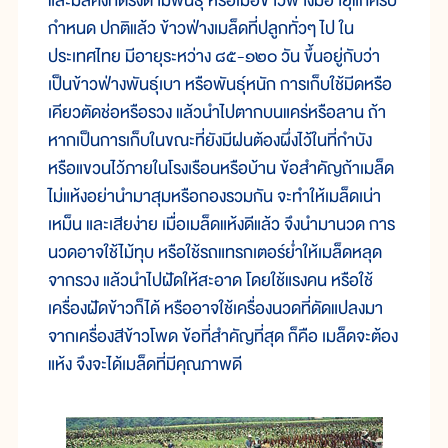
และมีสีคงที่ตรงตามพันธุ์ หรือเมื่อข้าวฟ่างมีอายุแก่ครบ
กำหนด ปกติแล้ว ข้าวฟ่างเมล็ดที่ปลูกทั่วๆ ไป ใน
ประเทศไทย มีอายุระหว่าง ๘๕-๑๒๐ วัน ขึ้นอยู่กับว่า
เป็นข้าวฟ่างพันธุ์เบา หรือพันธุ์หนัก การเก็บใช้มีดหรือ
เคียวตัดช่อหรือรวง แล้วนำไปตากบนแคร่หรือลาน ถ้า
หากเป็นการเก็บในขณะที่ยังมีฝนต้องผึ่งไว้ในที่กำบัง
หรือแขวนไว้ภายในโรงเรือนหรือบ้าน ข้อสำคัญถ้าเมล็ด
ไม่แห้งอย่านำมาสุมหรือกองรวมกัน จะทำให้เมล็ดเน่า
เหม็น และเสียง่าย เมื่อเมล็ดแห้งดีแล้ว จึงนำมานวด การ
นวดอาจใช้ไม้ทุบ หรือใช้รถแทรกเตอร์ย่ำให้เมล็ดหลุด
จากรวง แล้วนำไปฝัดให้สะอาด โดยใช้แรงคน หรือใช้
เครื่องฝัดข้าวก็ได้ หรืออาจใช้เครื่องนวดที่ดัดแปลงมา
จากเครื่องสีข้าวโพด ข้อที่สำคัญที่สุด ก็คือ เมล็ดจะต้อง
แห้ง จึงจะได้เมล็ดที่มีคุณภาพดี