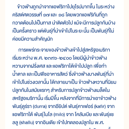
ข้าวฟ่างถูกนำจากแอฟริกาไปยุโรปมากขึ้น ในระหว่าง
คริสต์ศตวรรษที่ ๑๗ และ ๑๘ โดยพวกแอฟริกันที่ถูก
กวาดต้อนไปเป็นทาส นำติดตัวไป แม้จะมีการปลูกกันบ้าง
เป็นครั้งคราว แต่พันธุ์ที่นำเข้าไปในระยะนั้น เป็นพันธุ์ที่ไม่
ค่อยมีความสำคัญนัก
การแพร่กระจายของข้าวฟ่างเข้าไปสู่สหรัฐอเมริกา
เริ่มระหว่าง พ.ศ. ๒๓๙๖-๒๔๐๐ โดยมีผู้นำข้าวฟ่าง
หวานจากฝรั่งเศส และแอฟริกาใต้เข้าไปปลูก เพื่อทำ
น้ำตาล และเป็นพืชอาหารสัตว์ ซึ่งข้าวฟ่างบางพันธุ์ที่นำ
เข้าไปในช่วงเวลานั้น ได้กลายมาเป็น ข้าวฟ่างหวานที่นิยม
ปลูกกันในสมัยแรกๆ สำหรับการปลูกข้าวฟ่างเมล็ดใน
สหรัฐอเมริกานั้น เริ่มมีขึ้น หลังจากที่มีการนำเอาข้าวฟ่าง
พันธุ์ดูร์รา (durra) จากอียิปต์ พันธุ์คาเฟอร์ (kafir) จาก
แอฟริกาใต้ พันธุ์ไมโล (milo) จาก โคลัมเบีย และพันธุ์แช
ลลู (shallu) จากอินเดีย เข้าไปทดลองปลูกใน พ.ศ.