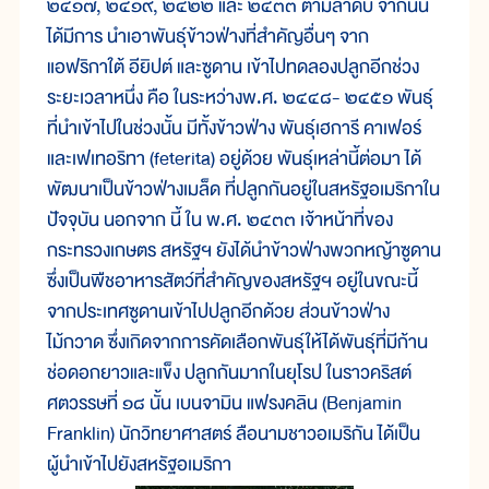
๒๔๑๗, ๒๔๑๙, ๒๔๒๒ และ ๒๔๓๓ ตามลำดับ จากนั้น
ได้มีการ นำเอาพันธุ์ข้าวฟ่างที่สำคัญอื่นๆ จาก
แอฟริกาใต้ อียิปต์ และซูดาน เข้าไปทดลองปลูกอีกช่วง
ระยะเวลาหนึ่ง คือ ในระหว่างพ.ศ. ๒๔๔๘- ๒๔๕๑ พันธุ์
ที่นำเข้าไปในช่วงนั้น มีทั้งข้าวฟ่าง พันธุ์เฮการี คาเฟอร์
และเฟเทอริทา (feterita) อยู่ด้วย พันธุ์เหล่านี้ต่อมา ได้
พัฒนาเป็นข้าวฟ่างเมล็ด ที่ปลูกกันอยู่ในสหรัฐอเมริกาใน
ปัจจุบัน นอกจาก นี้ ใน พ.ศ. ๒๔๓๓ เจ้าหน้าที่ของ
กระทรวงเกษตร สหรัฐฯ ยังได้นำข้าวฟ่างพวกหญ้าซูดาน
ซึ่งเป็นพืชอาหารสัตว์ที่สำคัญของสหรัฐฯ อยู่ในขณะนี้
จากประเทศซูดานเข้าไปปลูกอีกด้วย ส่วนข้าวฟ่าง
ไม้กวาด ซึ่งเกิดจากการคัดเลือกพันธุ์ให้ได้พันธุ์ที่มีก้าน
ช่อดอกยาวและแข็ง ปลูกกันมากในยุโรป ในราวคริสต์
ศตวรรษที่ ๑๘ นั้น เบนจามิน แฟรงคลิน (Benjamin
Franklin) นักวิทยาศาสตร์ ลือนามชาวอเมริกัน ได้เป็น
ผู้นำเข้าไปยังสหรัฐอเมริกา