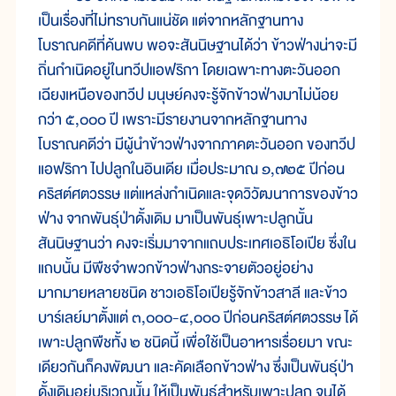
เป็นเรื่องที่ไม่ทราบกันแน่ชัด แต่จากหลักฐานทาง
โบราณคดีที่ค้นพบ พอจะสันนิษฐานได้ว่า ข้าวฟ่างน่าจะมี
ถิ่นกำเนิดอยู่ในทวีปแอฟริกา โดยเฉพาะทางตะวันออก
เฉียงเหนือของทวีป มนุษย์คงจะรู้จักข้าวฟ่างมาไม่น้อย
กว่า ๕,๐๐๐ ปี เพราะมีรายงานจากหลักฐานทาง
โบราณคดีว่า มีผู้นำข้าวฟ่างจากภาคตะวันออก ของทวีป
แอฟริกา ไปปลูกในอินเดีย เมื่อประมาณ ๑,๗๒๕ ปีก่อน
คริสต์ศตวรรษ แต่แหล่งกำเนิดและจุดวิวัฒนาการของข้าว
ฟ่าง จากพันธุ์ป่าดั้งเดิม มาเป็นพันธุ์เพาะปลูกนั้น
สันนิษฐานว่า คงจะเริ่มมาจากแถบประเทศเอธิโอเปีย ซึ่งใน
แถบนั้น มีพืชจำพวกข้าวฟ่างกระจายตัวอยู่อย่าง
มากมายหลายชนิด ชาวเอธิโอเปียรู้จักข้าวสาลี และข้าว
บาร์เลย์มาตั้งแต่ ๓,๐๐๐-๔,๐๐๐ ปีก่อนคริสต์ศตวรรษ ได้
เพาะปลูกพืชทั้ง ๒ ชนิดนี้ เพื่อใช้เป็นอาหารเรื่อยมา ขณะ
เดียวกันก็คงพัฒนา และคัดเลือกข้าวฟ่าง ซึ่งเป็นพันธุ์ป่า
ดั้งเดิมอยู่บริเวณนั้น ให้เป็นพันธุ์สำหรับเพาะปลูก จนได้