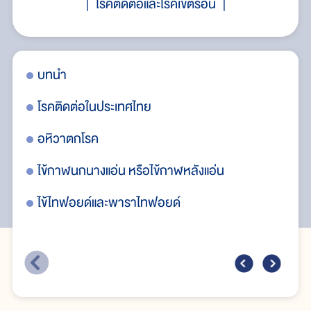
โรคติดต่อและโรคเขตร้อน
บทนำ
โร
โรคติดต่อในประเทศไทย
โรค
อหิวาตกโรค
โร
ไข้กาฬนกนางแอ่น หรือไข้กาฬหลังแอ่น
โร
ไข้ไทฟอยด์และพาราไทฟอยด์
โร