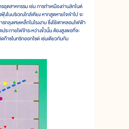
ตสาหกรรม เช่น การทำเหมืองถ่านลิกไนต์
ฟุ้งในบริเวณใกล้เคียง หากสูดหายใจเข้าไป จะ
 การถลุงเศษเหล็กในโรงงาน ซึ่งใช้เตาหลอมไฟฟ้า
ระกายไฟจ้าระหว่างขั้วนั้น ต้องสูงพอที่จะ
ิดก๊าซไนทริกออกไซด์ เช่นเดียวกันกับ