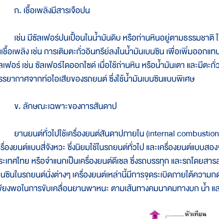
. เชื้อเพลิงมีสารเจือปน
ช่น มีซัลเฟอร์ปนเปื้อนในน้ำมันดิบ หรือถ่านหินอยู่ตามธรรมชาติ 
นเชื้อเพลิง เช่น การเติมตะกั่วอินทรีย์ลงในน้ำมันเบนซิน เพื่อเพิ่มออกแ
ัลเฟอร์ เช่น ซัลเฟอร์ไดออกไซด์ เมื่อใช้ถ่านหิน หรือน้ำมันเตา และมีต
รรยากาศจากท่อไอเสียของรถยนต์ ซึ่งใช้น้ำมันเบนซินแบบพิเศษ
. ลักษณะเฉพาะของการสันดาป
านยนต์ทั่วไปใช้เครื่องยนต์สันดาปภายใน (internal combustion 
ครื่องยนต์แบบสี่จังหวะ ซึ่งนิยมใช้ในรถยนต์ทั่วไป และเครื่องยนต์แบบ
ระเทศไทย หรือจำแนกเป็นเครื่องยนต์ดีเซล ซึ่งรถบรรทุก และรถโดยสารส่
บนซินในรถยนต์นั่งต่างๆ เครื่องยนต์เหล่านี้มีการจุดระเบิดภายใต้ความก
พียงพอในการขับเคลื่อนยานพาหนะ ตามเส้นทางคมนาคมทางบก น้ำ แ