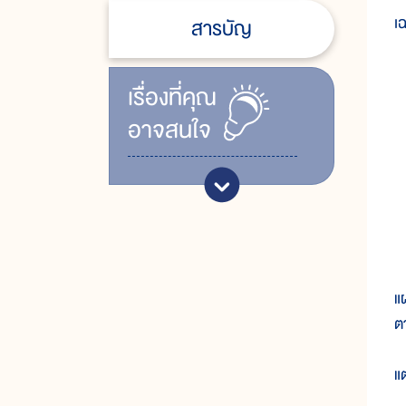
เฉ
สารบัญ
เรื่ิองที่คุณ
อาจสนใจ
ก
แ
ต
แ