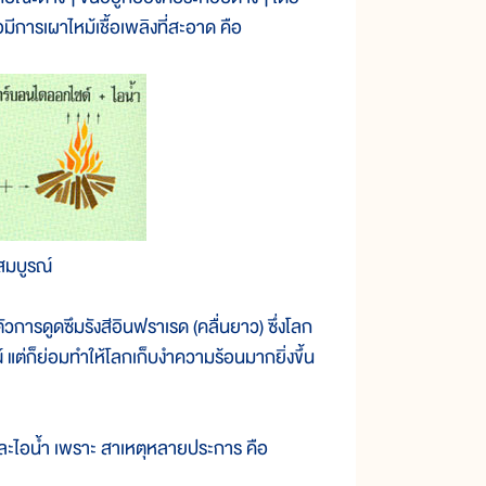
อมีการเผาไหม้เชื้อเพลิงที่สะอาด คือ
สมบูรณ์
รดูดซึมรังสีอินฟราเรด (คลื่นยาว) ซึ่งโลก
 แต่ก็ย่อมทำให้โลกเก็บงำความร้อนมากยิ่งขึ้น
ละไอน้ำ เพราะ สาเหตุหลายประการ คือ