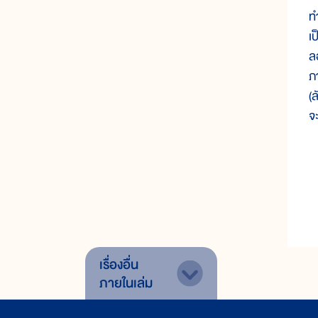
ท
เ
ล
ภ
(
จะ
เรื่องอื่น
ภายในเล่ม