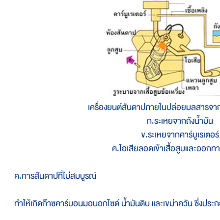
เครื่องยนต์สันดาปภายในปล่อยมลสารจา
ก.ระเหยจากถังน้ำมัน
ข.ระเหยจากคาร์บูเรเตอร์
ค.ไอเสียลอดเข้าเสื้อสูบและออกท
.การสันดาปที่ไม่สมบูรณ์
ำให้เกิดก๊าซคาร์บอนมอนอกไซด์ น้ำมันดิบ และเขม่าควัน ซึ่งประกอบไ