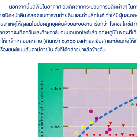
อกจากนี้มลพิษในอากาศ ยังเกิดจากกระบวนการผลิตต่างๆ ในการอุ
ารเปิดหน้าดิน ตลอดจนการขนถ่ายดิน และถ่านลิกไนต์ ทำให้มีฝุ่นละออง
ป็นสาเหตุให้ถุงลมในปอดถูกอุดตันด้วยละอองหิน เรียกว่า โรคซิลิโคซีส
อกจากจะเกิดควันและก๊าซคาร์บอนมอนอกไซด์แล้ว อุณหภูมิในขณะที่เกิดป
ำให้เหล็กหลอมละลาย (เกินกว่า ๑,๓๐๐ องศาเซลเซียส) และย่อมก่อให้เก
ครื่องยนต์แบบสันดาปภายใน ดังที่ได้กล่าวมาแล้วข้างต้น