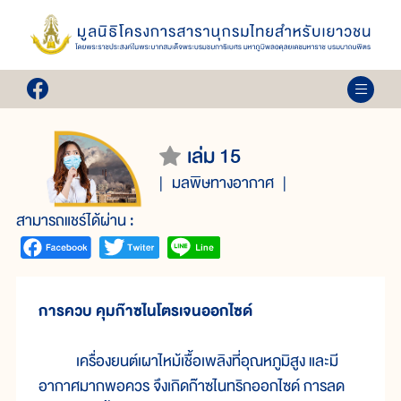
เล่ม 15
มลพิษทางอากาศ
สามารถแชร์ได้ผ่าน :
การควบ คุมก๊าซไนโตรเจนออกไซด์
เครื่องยนต์เผาไหม้เชื้อเพลิงที่อุณหภูมิสูง และมี
อากาศมากพอควร จึงเกิดก๊าซไนทริกออกไซด์ การลด