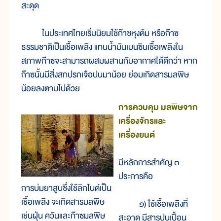
สะดุด
ในประเทศไทยเริ่มนิยมใช้ก๊าซหุงต้ม หรือก๊าซ
ธรรมชาติเป็นเชื้อเพลิง แทนน้ำมันเบนซินเชื้อเพลิงใน
สภาพก๊าซจะสามารถผสมผสานกับอากาศได้ดีกว่า หาก
ก๊าซนั้นมีสิ่งสกปรกเจือปนมาน้อย ย่อมเกิดสารมลพิษ
น้อยลงตามไปด้วย
การควบคุม มลพิษจาก
เครื่องจักรและ
เครื่องยนต์
มีหลักการสำคัญ ๓
ประการคือ
การบ่มยาสูบซึ่งใช้ลิกไนต์เป็น
เชื้อเพลิง จะเกิดสารมลพิษ
๑) ใช้เชื้อเพลิงที่
เช่นฝุ่น ควันและก๊าซมลพิษ
สะอาด มีสารปนเปื้อน