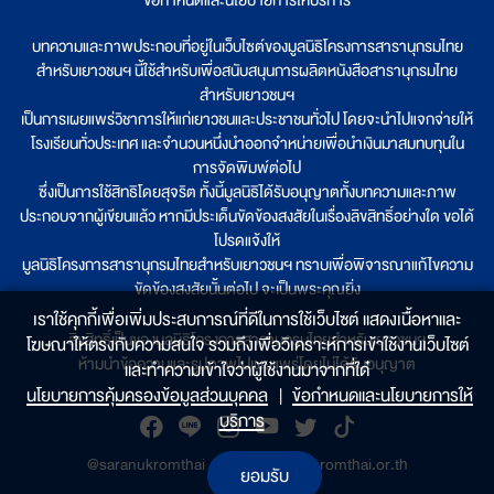
บทความและภาพประกอบที่อยู่ในเว็บไซต์ของมูลนิธิโครงการสารานุกรมไทย
สำหรับเยาวชนฯ นี้ใช้สำหรับเพื่อสนับสนุนการผลิตหนังสือสารานุกรมไทย
สำหรับเยาวชนฯ
เป็นการเผยแพร่วิชาการให้แก่เยาวชนและประชาชนทั่วไป โดยจะนำไปแจกจ่ายให้
โรงเรียนทั่วประเทศ และจำนวนหนึ่งนำออกจำหน่ายเพื่อนำเงินมาสมทบทุนใน
การจัดพิมพ์ต่อไป
ซึ่งเป็นการใช้สิทธิโดยสุจริต ทั้งนี้มูลนิธิได้รับอนุญาตทั้งบทความและภาพ
ประกอบจากผู้เขียนแล้ว หากมีประเด็นขัดข้องสงสัยในเรื่องลิขสิทธิ์อย่างใด ขอได้
โปรดแจ้งให้
มูลนิธิโครงการสารานุกรมไทยสำหรับเยาวชนฯ ทราบเพื่อพิจารณาแก้ไขความ
ขัดข้องสงสัยนั้นต่อไป จะเป็นพระคุณยิ่ง
เราใช้คุกกี้เพื่อเพิ่มประสบการณ์ที่ดีในการใช้เว็บไซต์ แสดงเนื้อหาและ
ลิขสิทธิ์เป็นของมูลนิธิโครงการสารานุกรมไทยสำหรับเยาวชนฯ
โฆษณาให้ตรงกับความสนใจ รวมถึงเพื่อวิเคราะห์การเข้าใช้งานเว็บไซต์
ห้ามนำข้อความและรูปภาพไปเผยแพร่โดยไม่ได้รับอนุญาต
และทำความเข้าใจว่าผู้ใช้งานมาจากที่ใด๋
นโยบายการคุ้มครองข้อมูลส่วนบุคคล
|
ข้อกำหนดและนโยบายการให้
บริการ
@saranukromthai
|
www.saranukromthai.or.th
ยอมรับ