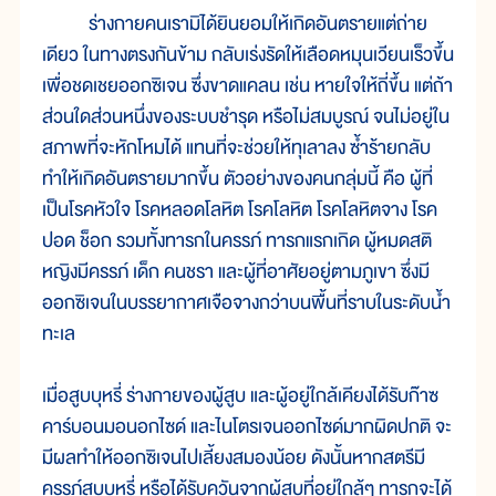
ร่างกายคนเรามิได้ยินยอมให้เกิดอันตรายแต่ถ่าย
เดียว ในทางตรงกันข้าม กลับเร่งรัดให้เลือดหมุนเวียนเร็วขึ้น
เพื่อชดเชยออกซิเจน ซึ่งขาดแคลน เช่น หายใจให้ถี่ขึ้น แต่ถ้า
ส่วนใดส่วนหนึ่งของระบบชำรุด หรือไม่สมบูรณ์ จนไม่อยู่ใน
สภาพที่จะหักโหมได้ แทนที่จะช่วยให้ทุเลาลง ซ้ำร้ายกลับ
ทำให้เกิดอันตรายมากขึ้น ตัวอย่างของคนกลุ่มนี้ คือ ผู้ที่
เป็นโรคหัวใจ โรคหลอดโลหิต โรคโลหิต โรคโลหิตจาง โรค
ปอด ช็อก รวมทั้งทารกในครรภ์ ทารกแรกเกิด ผู้หมดสติ
หญิงมีครรภ์ เด็ก คนชรา และผู้ที่อาศัยอยู่ตามภูเขา ซึ่งมี
ออกซิเจนในบรรยากาศเจือจางกว่าบนพื้นที่ราบในระดับน้ำ
ทะเล
เมื่อสูบบุหรี่ ร่างกายของผู้สูบ และผู้อยู่ใกล้เคียงได้รับก๊าซ
คาร์บอนมอนอกไซด์ และไนโตรเจนออกไซด์มากผิดปกติ จะ
มีผลทำให้ออกซิเจนไปเลี้ยงสมองน้อย ดังนั้นหากสตรีมี
ครรภ์สูบบุหรี่ หรือได้รับควันจากผู้สูบที่อยู่ใกล้ๆ ทารกจะได้