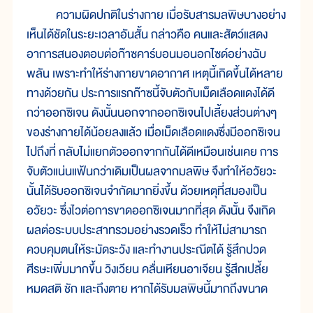
ความผิดปกติในร่างกาย เมื่อรับสารมลพิษบางอย่าง
เห็นได้ชัดในระยะเวลาอันสั้น กล่าวคือ คนและสัตว์แสดง
อาการสนองตอบต่อก๊าซคาร์บอนมอนอกไซด์อย่างฉับ
พลัน เพราะทำให้ร่างกายขาดอากาศ เหตุนี้เกิดขึ้นได้หลาย
ทางด้วยกัน ประการแรกก๊าซนี้จับตัวกับเม็ดเลือดแดงได้ดี
กว่าออกซิเจน ดังนั้นนอกจากออกซิเจนไปเลี้ยงส่วนต่างๆ
ของร่างกายได้น้อยลงแล้ว เมื่อเม็ดเลือดแดงซึ่งมีออกซิเจน
ไปถึงที่ กลับไม่แยกตัวออกจากกันได้ดีเหมือนเช่นเคย การ
จับตัวแน่นแฟ้นกว่าเดิมเป็นผลจากมลพิษ จึงทำให้อวัยวะ
นั้นได้รับออกซิเจนจำกัดมากยิ่งขึ้น ด้วยเหตุที่สมองเป็น
อวัยวะ ซึ่งไวต่อการขาดออกซิเจนมากที่สุด ดังนั้น จึงเกิด
ผลต่อระบบประสาทรวมอย่างรวดเร็ว ทำให้ไม่สามารถ
ควบคุมตนให้ระมัดระวัง และทำงานประณีตได้ รู้สึกปวด
ศีรษะเพิ่มมากขึ้น วิงเวียน คลื่นเหียนอาเจียน รู้สึกเปลี้ย
หมดสติ ชัก และถึงตาย หากได้รับมลพิษนี้มากถึงขนาด