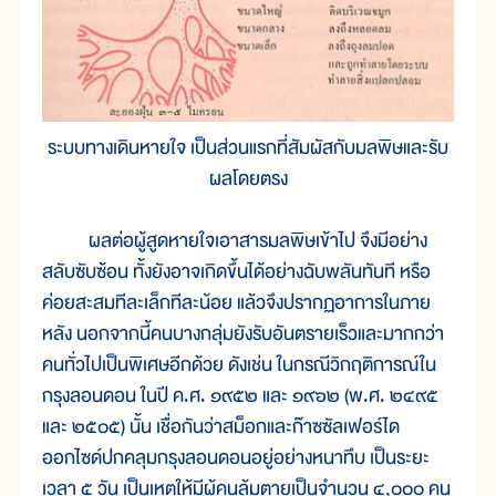
ระบบทางเดินหายใจ เป็นส่วนแรกที่สัมผัสกับมลพิษและรับ
ผลโดยตรง
ผลต่อผู้สูดหายใจเอาสารมลพิษเข้าไป จึงมีอย่าง
สลับซับซ้อน ทั้งยังอาจเกิดขึ้นได้อย่างฉับพลันทันที หรือ
ค่อยสะสมทีละเล็กทีละน้อย แล้วจึงปรากฏอาการในภาย
หลัง นอกจากนี้คนบางกลุ่มยังรับอันตรายเร็วและมากกว่า
คนทั่วไปเป็นพิเศษอีกด้วย ดังเช่น ในกรณีวิกฤติการณ์ใน
กรุงลอนดอน ในปี ค.ศ. ๑๙๕๒ และ ๑๙๖๒ (พ.ศ. ๒๔๙๕
และ ๒๕๐๕) นั้น เชื่อกันว่าสม็อกและก๊าซซัลเฟอร์ได
ออกไซด์ปกคลุมกรุงลอนดอนอยู่อย่างหนาทึบ เป็นระยะ
เวลา ๕ วัน เป็นเหตุให้มีผู้คนล้มตายเป็นจำนวน ๔,๐๐๐ คน