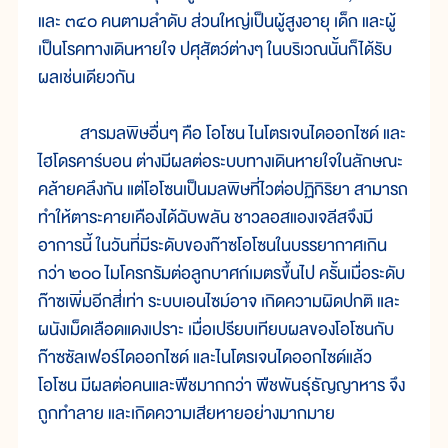
และ ๓๔๐ คนตามลำดับ ส่วนใหญ่เป็นผู้สูงอายุ เด็ก และผู้
เป็นโรคทางเดินหายใจ ปศุสัตว์ต่างๆ ในบริเวณนั้นก็ได้รับ
ผลเช่นเดียวกัน
สารมลพิษอื่นๆ คือ โอโซน ไนโตรเจนไดออกไซด์ และ
ไฮโดรคาร์บอน ต่างมีผลต่อระบบทางเดินหายใจในลักษณะ
คล้ายคลึงกัน แต่โอโซนเป็นมลพิษที่ไวต่อปฏิกิริยา สามารถ
ทำให้ตาระคายเคืองได้ฉับพลัน ชาวลอสแองเจลีสจึงมี
อาการนี้ ในวันที่มีระดับของก๊าซโอโซนในบรรยากาศเกิน
กว่า ๒๐๐ ไมโครกรัมต่อลูกบาศก์เมตรขึ้นไป ครั้นเมื่อระดับ
ก๊าซเพิ่มอีกสี่เท่า ระบบเอนไซม์อาจ เกิดความผิดปกติ และ
ผนังเม็ดเลือดแดงเปราะ เมื่อเปรียบเทียบผลของโอโซนกับ
ก๊าซซัลเฟอร์ไดออกไซด์ และไนโตรเจนไดออกไซด์แล้ว
โอโซน มีผลต่อคนและพืชมากกว่า พืชพันธุ์ธัญญาหาร จึง
ถูกทำลาย และเกิดความเสียหายอย่างมากมาย