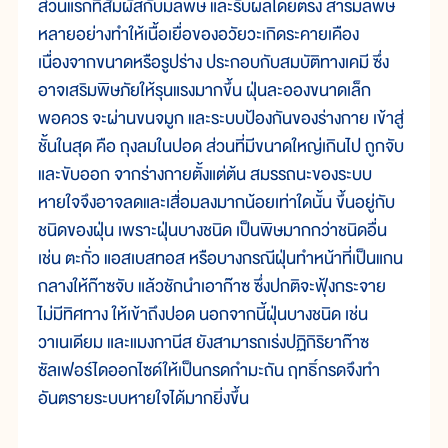
ส่วนแรกที่สัมผัสกับมลพิษ และรับผลโดยตรง สารมลพิษ
หลายอย่างทำให้เนื้อเยื่อของอวัยวะเกิดระคายเคือง
เนื่องจากขนาดหรือรูปร่าง ประกอบกับสมบัติทางเคมี ซึ่ง
อาจเสริมพิษภัยให้รุนแรงมากขึ้น ฝุ่นละอองขนาดเล็ก
พอควร จะผ่านขนจมูก และระบบป้องกันของร่างกาย เข้าสู่
ชั้นในสุด คือ ถุงลมในปอด ส่วนที่มีขนาดใหญ่เกินไป ถูกจับ
และขับออก จากร่างกายตั้งแต่ต้น สมรรถนะของระบบ
หายใจจึงอาจลดและเสื่อมลงมากน้อยเท่าใดนั้น ขึ้นอยู่กับ
ชนิดของฝุ่น เพราะฝุ่นบางชนิด เป็นพิษมากกว่าชนิดอื่น
เช่น ตะกั่ว แอสเบสทอส หรือบางกรณีฝุ่นทำหน้าที่เป็นแกน
กลางให้ก๊าซจับ แล้วชักนำเอาก๊าซ ซึ่งปกติจะฟุ้งกระจาย
ไม่มีทิศทาง ให้เข้าถึงปอด นอกจากนี้ฝุ่นบางชนิด เช่น
วาเนเดียม และแมงกานีส ยังสามารถเร่งปฏิกิริยาก๊าซ
ซัลเฟอร์ไดออกไซด์ให้เป็นกรดกำมะถัน ฤทธิ์กรดจึงทำ
อันตรายระบบหายใจได้มากยิ่งขึ้น