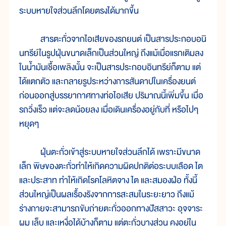
ระบบหายใจส่วนลึกโดยตรงได้มากขึ้น
สารตะกั่วจากไอเสียของรถยนต์ เป็นสารประกอบอนิ
นทรีย์ในรูปฝุ่นขนาดเล็กเป็นส่วนใหญ่ ถึงแม้เมื่อแรกเติมลง
ในน้ำมันเชื้อเพลิงนั้น จะเป็นสารประกอบอินทรีย์ก็ตาม แต่
ได้แตกตัว และกลายรูประหว่างการสันดาปในเครื่องยนต์
ก่อนออกสู่บรรยากาศทางท่อไอเสีย ปริมาณนี้เพิ่มขึ้น เมื่อ
รถวิ่งเร็ว แต่จะลดน้อยลง เมื่อเดินเครื่องอยู่กับที่ หรือไปๆ
หยุดๆ
ฝุ่นตะกั่วเข้าสู่ระบบหายใจส่วนลึกได้ เพราะมีขนาด
เล็ก พิษของตะกั่วทำให้เกิดความผิดปกติต่อระบบเลือด ไต
และประสาท ทำให้เกิดโรคโลหิตจาง ไต และสมองฝ่อ ทั้งนี้
ส่วนใหญ่เป็นผลเรื้องรังจากการสะสมในระยะยาว ถึงแม้
ร่างกายจะสามารถขับถ่ายตะกั่วออกทางปัสสาวะ อุจจาระ
ผม เล็บ และเหงื่อได้บ้างก็ตาม แต่ตะกั่วบางส่วน คงอยู่ใน