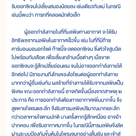
รับออกซิเจนไปเลี้ยงสมองน้อยลง เช่นเดียวกับแม่ ในกรณี
เช่นนี้พบว่า ทารกที่คลอดมักตัวเล็ก
ผู้ออกกำลังกายในที่ที่มลพิษทางอากาศ จะได้รับ
อิทธิพลจากมลพิษในอากาศเร็วขึ้น เช่น ในที่ที่มีก๊าซ
คาร์บอนมอนอกไซด์ ก๊าซนี้จะลดออกซิเจน ซึ่งหัวใจสูบฉีด
ไปพร้อมกับเลือด เพื่อเลี้ยงกล้ามเนื้อต่างๆ เมื่อขาด
ออกซิเจนจะรู้สึกเปลี้ยอ่อนแรง จนไม่อาจออกกำลังกายได้
อีกต่อไป มีรายงานถึงโทษของโอโซนต่อผู้ออกกำลังกาย
มากกว่าผู้อื่นเช่นกัน ผลร้ายที่ร่างกายได้รับจากมลพิษเป็น
พิเศษ ขณะออกกำลังกายนี้ อาจเกิดขึ้นเนื่องจากสาเหตุ ๒
ประการ คือ การออกกำลังต้องการอากาศเพิ่มมากขึ้น จึง
สูดหายใจแรงและลึก จึงรับสารมลพิษปริมาณมากและลึก
กว่าเวลาหายใจตามปกติ บางครั้งหากรู้สึกเหนื่อย อาจอ้า
ปากหอบ เพื่อรับอากาศมากขึ้น ในกรณีนี้สารมลพิษจึงลัด
ผ่านระบบป้องกันขั้นต้นในโพรงจมูกอย่างสิ้นเชิง และเข้าสู่