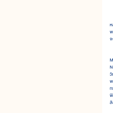
ใ
ห
พ
จ
ใ
M
N
ว
พ
กร
พ
ส