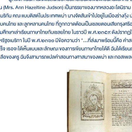
ัน (Mrs. Ann Hazeltine Judson) เป็นภรรยาของบาทหลวงอะโดนิราม จ
เมริกัน คณะแบบติสต์ในประเทศพม่า นางจัดสันเข้าไปอยู่ในเมืองร่างกุ้
บคนไทย และลูกหลานคนไทย ที่ถูกกวาดต้อนเป็นเชลยตอนเสียกรุงศรีอยุ
ริ่มศึกษาเล่าเรียนภาษาไทยกับเชลยไทย ในราวปี พ.ศ.๒๓๕๙ ดังปรากฏใน
หรัฐอเมริกา ในปี พ.ศ.๒๓๖๑ มีข้อความว่า "...ที่ส่งมาพร้อมนี้คือ ค
สร็จ เธอจะได้เห็นแบบและลักษณะของการเขียนภาษาไทยได้ดี ฉันได้เรียน
หลือของครู ฉันจึงสามารถแปลคำสอนทางศาสนาของพม่า และกอสเพล