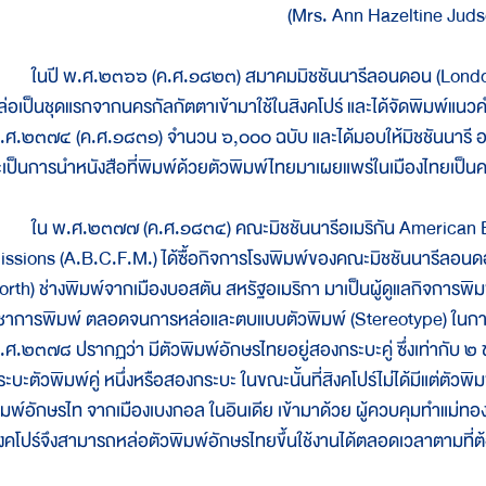
(Mrs. Ann Hazeltine Juds
นปี พ.ศ.๒๓๖๖ (ค.ศ.๑๘๒๓) สมาคมมิชชันนารีลอนดอน (London Miss
ล่อเป็นชุดแรกจากนครกัลกัตตาเข้ามาใช้ในสิงคโปร์ และได้จัดพิมพ์แ
.ศ.๒๓๗๔ (ค.ศ.๑๘๓๑) จำนวน ๖,๐๐๐ ฉบับ และได้มอบให้มิชชันนารี อะบ
ะเป็นการนำหนังสือที่พิมพ์ด้วยตัวพิมพ์ไทยมาเผยแพร่ในเมืองไทยเป็นคร
น พ.ศ.๒๓๗๗ (ค.ศ.๑๘๓๔) คณะมิชชันนารีอเมริกัน American Bo
issions (A.B.C.F.M.) ได้ซื้อกิจการโรงพิมพ์ของคณะมิชชันนารีลอนด
orth) ช่างพิมพ์จากเมืองบอสตัน สหรัฐอเมริกา มาเป็นผู้ดูแลกิจการพิมพ
ิชาการพิมพ์ ตลอดจนการหล่อและตบแบบตัวพิมพ์ (Stereotype) ในกา
.ศ.๒๓๗๘ ปรากฏว่า มีตัวพิมพ์อักษรไทยอยู่สองกระบะคู่ ซึ่งเท่ากับ ๒
ะบะตัวพิมพ์คู่ หนึ่งหรือสองกระบะ ในขณะนั้นที่สิงคโปร์ไม่ได้มีแต่ตัวพิม
ิมพ์อักษรไท จากเมืองเบงกอล ในอินเดีย เข้ามาด้วย ผู้ควบคุมทำแม่ท
ิงคโปร์จึงสามารถหล่อตัวพิมพ์อักษรไทยขึ้นใช้งานได้ตลอดเวลาตามที่ต