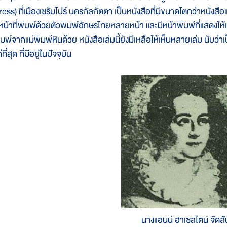
ress) ที่เมืองเซรัมโปร์ นครกัลกัตตา เป็นหนังสือที่มีขนาดโตกว่าหนั
ีหน้าที่พิมพ์ด้วยตัวพิมพ์อักษรไทยหลายหน้า และมีหน้าพิมพ์ที่แสดงให
มพ์จากแม่พิมพ์หินด้วย หนังสือเล่มนี้ยังมีเหลือให้เห็นหลายเล่ม นับว่าเ
่ที่สุด ที่มีอยู่ในปัจจุบัน
นางแอนน์ ฮาเซลไตน์ จัดสั