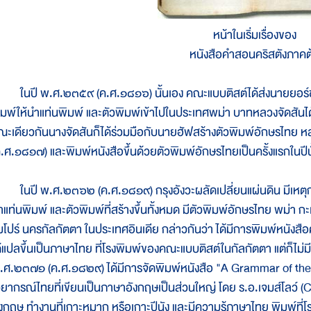
หน้าในเริ่มเรื่องของ
หนังสือคำสอนคริสตังภาคต
นปี พ.ศ.๒๓๕๙ (ค.ศ.๑๘๑๖) นั้นเอง คณะแบบติสต์ได้ส่งนายยอร์ช เอ
ิมพ์ให้นำแท่นพิมพ์ และตัวพิมพ์เข้าไปในประเทศพม่า บาทหลวงจัดสันไ
ณะเดียวกันนางจัดสันก็ได้ร่วมมือกับนายฮัฟสร้างตัวพิมพ์อักษรไทย หล
ค.ศ.๑๘๑๗) และพิมพ์หนังสือขึ้นด้วยตัวพิมพ์อักษรไทยเป็นครั้งแรกในปีนั
นปี พ.ศ.๒๓๖๒ (ค.ศ.๑๘๑๙) กรุงอังวะผลัดเปลี่ยนแผ่นดิน มีเหตุการณ์
ำแท่นพิมพ์ และตัวพิมพ์ที่สร้างขึ้นทั้งหมด มีตัวพิมพ์อักษรไทย พม่า ก
ัมโปร์ นครกัลกัตตา ในประเทศอินเดีย กล่าวกันว่า ได้มีการพิมพ์หนังสื
ด้แปลขึ้นเป็นภาษาไทย ที่โรงพิมพ์ของคณะแบบติสต์ในกัลกัตตา แต่ก็ไม่มี
.ศ.๒๓๗๑ (ค.ศ.๑๘๒๙) ได้มีการจัดพิมพ์หนังสือ "A Grammar of th
วยากรณ์ไทยที่เขียนเป็นภาษาอังกฤษเป็นส่วนใหญ่ โดย ร.อ.เจมส์โลว์ (
ังกฤษ ทำงานที่เกาะหมาก หรือเกาะปีนัง และมีความรู้ภาษาไทย พิมพ์ที