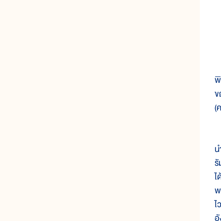
ใ
พ
ข
(
ใ
น
ร
ไ
พ
ไ
อ