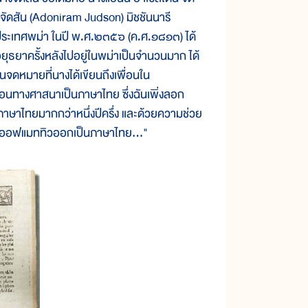
ัดสัน (Adoniram Judson) มิชชันนารี
ง ประเทศพม่า ในปี พ.ศ.๒๓๕๖ (ค.ศ.๑๘๑๓) ได้
ธยาครั้งหลังไปอยู่ในพม่าเป็นจำนวนมาก ได้
จดหมายที่นางได้เขียนถึงเพื่อนใน
ำสอนทางศาสนาเป็นภาษาไทย ซึ่งฉันเพิ่งลอก
ภาษาไทยมากกว่าหนึ่งปีครึ่ง และด้วยความช่วย
ออฟแมททิวออกเป็นภาษาไทย..."