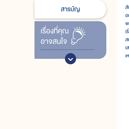
ส
สารบัญ
อ
พ
เรื่ิองที่คุณ
เ
อาจสนใจ
ส
เ
เ