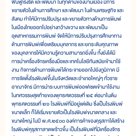
ฟื้นฟูเร่งรัด และพัฒนา ในทุกด้านของบ้านเมือง มีการ
ขยายตัวในด้านการศึกษา และพัฒนา ในด้านเศรษฐกิจ และ
สังคม ทำให้มีการปรับปรุง และขยายตัวทางด้านการพิมพ์
ในเมืองไทยออกไปอย่างกว้างขวาง และพัฒนาเป็น
อุตสาหกรรมการพิมพ์ จัดให้มีการปรับปรุงการศึกษาทาง
ด้านการพิมพ์เพื่อเตรียมบุคลากร และยกระดับคุณภาพ
ของบุคลากรให้มีความรู้ความสามารถยิ่งขึ้น ทั้งยังได้มี
การนำเครื่องจักรเครื่องมือและเทคโนโลยีทันสมัยเข้ามาใช้
งาน กิจการด้านการพิมพ์ได้กระจายออกไปยังภูมิภาค มี
การจัดตั้งโรงพิมพ์ขึ้นในจังหวัดและอำเภอใหญ่ๆ ทั่วราช
อาณาจักร มีการนำระบบการพิมพ์ออฟเซตเข้ามาใช้งาน
ในทศวรรษสุดท้ายของพุทธศตวรรษที่ ๒๕ ต่อมาในต้น
พุทธศตวรรษที่ ๒๖ โรงพิมพ์ที่มีอยู่แต่เดิม ซึ่งเป็นโรงพิมพ์
ขนาดเล็ก ก็ได้เริ่มขยายตัวเป็นโรงพิมพ์ขนาดกลาง และ
ขนาดใหญ่ ในปี พ.ศ.๒๕๐๐ องค์การค้าของคุรุสภาได้สร้าง
โรงพิมพ์คุรุสภาลาดพร้าวขึ้น เป็นโรงพิมพ์ที่มีเครื่องจักร