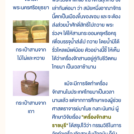
พระนครศรีอยุธยา
เล่ากันต่อมา ว่า สมัยหนึ่งอาณาจักร
นี้ตกเป็นเมืองขึ้นของขอม และจะต้อง
ส่งส่วยน้ำศักดิ์สิทธิ์ไปถวาย พระ
ร่วงฯ ได้ให้สานกระออมครุหรือครุ
เพื่อบรรจุน้ำส่งไป ถวาย โดยน้ำมิได้
กระเป๋าสานจาก
รั่วไหลแม้แต่น้อย ตัวอย่างนี้ชี้ ให้เห็น
ไม้ไผ่และหวาย
ได้ว่าเครื่องจักสานอยู่คู่กับชีวิตคน
ไทยมา เป็นเวลาช้านาน
แม้จะมีการจัดทำเครื่อง
จักสานในประเทศไทยมาเป็นเวลา
นานแล้ว แต่จากการศึกษาของผู้ช่วย
กระเป๋าสานจาก
ศาสตราจารย์มาโนช กงกะนันทน์ ผู้
เถา
ศึกษาวิจัยเรื่อง
"เครื่องจักสาน
ราชบุรี"
ได้สรุปไว้ว่า กรรมวิธีในการ
จัดทำเครื่องจักสานในปัจจุบัน ก็ยัง