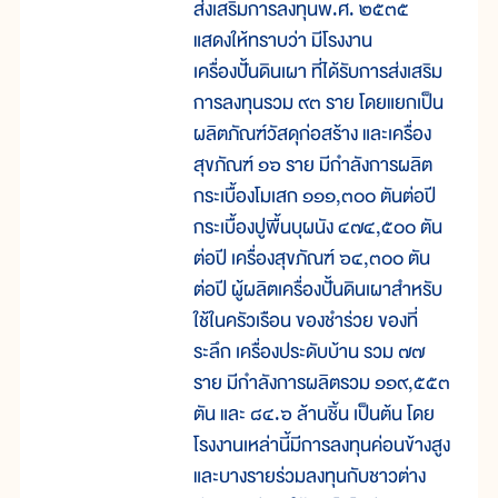
ส่งเสริมการลงทุนพ.ศ. ๒๕๓๕
แสดงให้ทราบว่า มีโรงงาน
เครื่องปั้นดินเผา ที่ได้รับการส่งเสริม
การลงทุนรวม ๙๓ ราย โดยแยกเป็น
ผลิตภัณฑ์วัสดุก่อสร้าง และเครื่อง
สุขภัณฑ์ ๑๖ ราย มีกำลังการผลิต
กระเบื้องโมเสก ๑๑๑,๓๐๐ ตันต่อปี
กระเบื้องปูพื้นบุผนัง ๔๗๔,๕๐๐ ตัน
ต่อปี เครื่องสุขภัณฑ์ ๖๔,๓๐๐ ตัน
ต่อปี ผู้ผลิตเครื่องปั้นดินเผาสำหรับ
ใช้ในครัวเรือน ของชำร่วย ของที่
ระลึก เครื่องประดับบ้าน รวม ๗๗
ราย มีกำลังการผลิตรวม ๑๑๙,๕๕๓
ตัน และ ๘๔.๖ ล้านชิ้น เป็นต้น โดย
โรงงานเหล่านี้มีการลงทุนค่อนข้างสูง
และบางรายร่วมลงทุนกับชาวต่าง