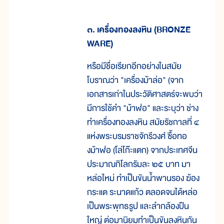
๓. เครื่องทองลงหิน (BRONZE
WARE)
หรือมีชื่อเรียกอีกอย่างในสมัย
โบราณว่า "เครื่องม้าล่อ" (จาก
เอกสารเก่าในประวัติศาสตร์จะพบว่า
มีการใช้คำ "ม้าฬ่อ" และระบุว่า ช่าง
ทำเครื่องทองลงหิน สมัยรัชกาลที่ ๔
แห่งพระบรมราชจักรีวงศ์ ซื้อทอ
งม้าฬ่อ (โล่โก๊ะแตก) จากประเทศจีน
ประมาณกิโลกรัมละ ๒๕ บาท มา
หล่อใหม่ ทำเป็นขันน้ำพานรอง ฆ้อง
กระแต ระนาดแก้ว ตลอดจนได้หล่อ
เป็นพระพุทธรูป และลำกล้องปืน
ใหญ่ ต่อมานิยมทำเป็นขันลงหินกัน