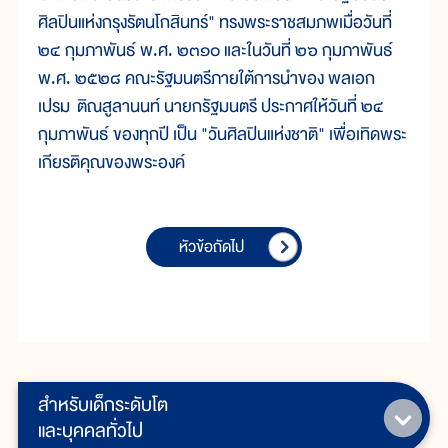
ศิลปินแห่งกรุงรัตนโกสินทร์" ทรงพระราชสมภพเมื่อวันที่
๒๔ กุมภาพันธ์ พ.ศ. ๒๓๑๐ และในวันที่ ๒๖ กุมภาพันธ์
พ.ศ. ๒๕๒๘ คณะรัฐมนตรีภายใต้การนำของ พลเอก
เปรม ติณสูลานนท์ นายกรัฐมนตรี ประกาศให้วันที่ ๒๔
กุมภาพันธ์ ของทุกปี เป็น "วันศิลปินแห่งชาติ" เพื่อเทิดพระ
เกียรติคุณของพระองค์
หัวข้อถัดไป
สำหรับเด็กระดับโต
และบุคคลทั่วไป