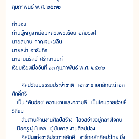
กุมภาพันธ์ พ.ศ. ๒๕๓๒
ทำนอง
ท่านผู้หญิง หม่อมหลวงพวงร้อย อภัยวงศ์
นายสมาน กาญจนะผลิน
นายสง่า อารัมภีร
นายแมนรัตน์ ศรีกรานนท์
เรียบเรียงเมื่อวันที่ ๑๓ กุมภาพันธ์ พ.ศ. ๒๕๓๒
ศิลปวัฒนธรรมประจำชาติ เอกราช เอกลักษณ์ เอก
ศักดิ์ศรี
เป็น "คันฉ่อง" ความงามและความดี เป็นโคมฉายช่วยชี้
วิถีชน
สืบสานด้านงานศิลป์สร้าง ไสวสว่างอยู่กลางใจคน
มือครู ผู้บันดล ผู้บันดาล งานศิลป์ปวง
ศิลปินแห่งชาติประกาศศักดิ์ จารึกหลักศิลปะไทย ยิ่ง