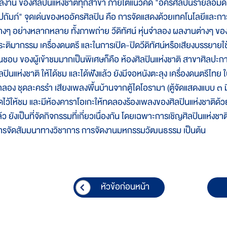
ลงาน ของศิลปินแห่งชาติทุกสาขา ภายใต้แนวคิด "อัครศิลปินรายล้อมด้ว
ุปถัมภ์" จุดเด่นของหออัครศิลปิน คือ การจัดแสดงด้วยเทคโนโลยีและการอ
่างๆ อย่างหลากหลาย ทั้งภาพถ่าย วีดิทัศน์ หุ่นจำลอง ผลงานต่างๆ ของศ
ระติมากรรม เครื่องดนตรี และในการเปิด-ปิดวีดิทัศน์หรือเสียงบรรยายใช้
ื่นชอบ ของผู้เข้าชมมากเป็นพิเศษก็คือ ห้องศิลปินแห่งชาติ สาขาศิล
ิลปินแห่งชาติ ให้ได้ชม และได้ฟังแล้ว ยังมีจอหนังตะลุง เครื่องดนต
ำลอง ชุดละครรำ เสียงเพลงพื้นบ้านจากตู้ไดโอรามา (ตู้จัดแสดงแบบ ๓ มิต
ัดไว้ให้ชม และมีห้องคาราโอเกะให้ทดลองร้องเพลงของศิลปินแห่งชาติด
ล้ว ยังเป็นที่จัดกิจกรรมที่เกี่ยวเนื่องกัน โดยเฉพาะการเชิญศิลปินแห่ง
ารจัดสัมมนาทางวิชาการ การจัดงานมหกรรมวัฒนธรรม เป็นต้น
หัวข้อก่อนหน้า