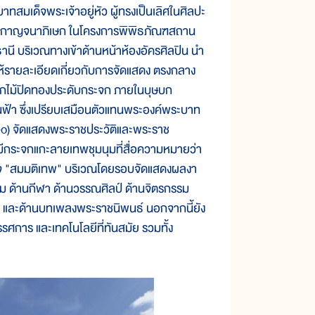
สมเด็จพระเจ้าอยู่หัว ผู้ทรงเป็นเลิศในศิลปะ
ชพิธีกาญจนาภิเษก ในโครงการพิพิธภัณฑสถาน
นี บริเวณทางเข้าด้านหน้าห้องอัครศิลปิน นำ
ห้รายละเอียดเกี่ยวกับการจัดแสดง ตรงกลาง
ุษบกไม้ปิดทองประดับกระจก ภายในบุษบก
้า ซึ่งเปรียบเสมือนตัวแทนพระองค์พระบาท
video) จัดแสดงพระราชประวัติและพระราช
มีกระจกแกะลายเทพชุมนุมที่สื่อความหมายว่า
ะดุจ "สมมติเทพ" บริเวณโดยรอบจัดแสดงผลงา
รม ด้านกีฬา ด้านวรรณศิลป์ ด้านจิตรกรรม
์ และด้านบทเพลงพระราชนิพนธ์ นอกจากนี้ยัง
รรศการ และเทคโนโลยีที่ทันสมัย รวมทั้ง