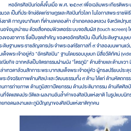
ออัครศิลปินก่อตั้งขึ้นเมื่อ พ.ศ. ๒๕๓๙ เพื่อเฉลิมพระเกียรติพระบาท
ั้งมวล เป็นที่ประจักษ์ชัดแก่ราษฎรและศิลปินทั่วโลก ในโอกาสพระรา
ห่งชาติ กาญจนาภิเษก ที่ตำบลคลองห้า อำเภอคลองหลวง จังหวัดปทุมธา
สนอข้อมูลนำชม ด้วยสื่อคอมพิวเตอร์ระบบจอสัมผัส (touch screen) ใ
้องของอาคาร ซึ่งเป็นจุดสำคัญ ของหออัครศิลปิน เป็นที่ประดิษฐานบ
ระดิษฐานพระราชลัญจกรประจำพระองค์รัชกาลที่ ๙ จำลองบนพานแว่นฟ
มเด็จพระเจ้าอยู่หัว "อัครศิลปิน" ฐานโดยรอบบุษบก มีสื่อวีดิทัศน์ (
รณียกิจ ฉากหลังเป็นจิตรกรรมฝาผนัง "ไตรภูมิ" ด้านซ้ายและด้านขวา 
หล่าเทวดาล้วนสักการะพระบาทสมเด็จพระเจ้าอยู่หัว ผู้ทรงเปรียบปร
พระอัจฉริยภาพด้านศิลปะและวัฒนธรรมทั้ง ๙ ด้าน ได้แก่ ด้านหัตถกร
้านการถ่ายภาพ ด้านภูมิสถาปัตยกรรม ด้านประติมากรรม ด้านคีตศิลป
ป็นที่จัดแสดงประวัติและผลงานอันล้ำค่าของศิลปินแห่งชาติ ในรูปแบบนิท
่ายทอดผลงานและภูมิปัญญาของศิลปินแห่งชาติทุกคน