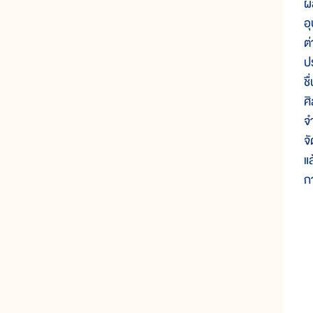
ผ
อ
ต
ป
ช
ศ
จ
จ
แ
ก