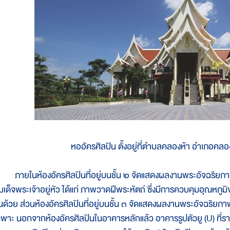
หออัครศิลปิน ตั้งอยู่ที่ตำบลคลองห้า อำเภอคลอ
ายในห้องอัครศิลปินที่อยู่บนชั้น ๒ จัดแสดงผลงานพระอัจฉริย
มเด็จพระเจ้าอยู่หัว ได้แก่ ภาพวาดฝีพระหัตถ์ ซึ่งมีการควบคุมอุณหภู
ิ้นด้วย ส่วนห้องอัครศิลปินที่อยู่บนชั้น ๓ จัดแสดงผลงานพระอัจฉริ
ฉพาะ นอกจากห้องอัครศิลปินในอาคารหลักแล้ว อาคารรูปตัวยู (U) ที่ราย