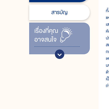
ห
ท
สารบัญ
แ
เ
เรื่ิองที่คุณ
ห
อาจสนใจ
ป
ส
ก
เ
น
ด
เ
ถ