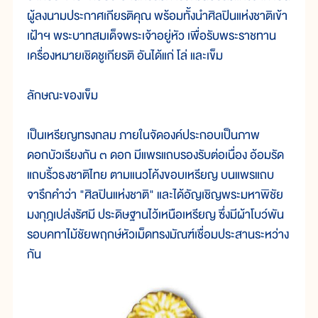
ผู้ลงนามประกาศเกียรติคุณ พร้อมทั้งนำศิลปินแห่งชาติเข้า
เฝ้าฯ พระบาทสมเด็จพระเจ้าอยู่หัว เพื่อรับพระราชทาน
เครื่องหมายเชิดชูเกียรติ อันได้แก่ โล่ และเข็ม
ลักษณะของเข็ม
เป็นเหรียญทรงกลม ภายในจัดองค์ประกอบเป็นภาพ
ดอกบัวเรียงกัน ๓ ดอก มีแพรแถบรองรับต่อเนื่อง อ้อมรัด
แถบริ้วธงชาติไทย ตามแนวโค้งขอบเหรียญ บนแพรแถบ
จารึกคำว่า "ศิลปินแห่งชาติ" และได้อัญเชิญพระมหาพิชัย
มงกุฎเปล่งรัศมี ประดิษฐานไว้เหนือเหรียญ ซึ่งมีผ้าโบว์พัน
รอบคทาไม้ชัยพฤกษ์หัวเม็ดทรงมัณฑ์เชื่อมประสานระหว่าง
กัน