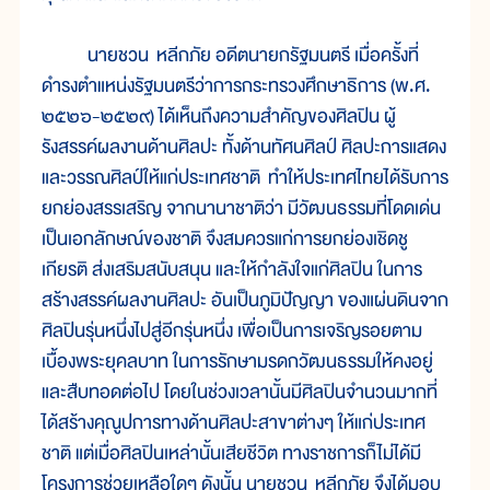
นายชวน หลีกภัย อดีตนายกรัฐมนตรี เมื่อครั้งที่
ดำรงตำแหน่งรัฐมนตรีว่าการกระทรวงศึกษาธิการ (พ.ศ.
๒๕๒๖-๒๕๒๙) ได้เห็นถึงความสำคัญของศิลปิน ผู้
รังสรรค์ผลงานด้านศิลปะ ทั้งด้านทัศนศิลป์ ศิลปะการแสดง
และวรรณศิลป์ให้แก่ประเทศชาติ ทำให้ประเทศไทยได้รับการ
ยกย่องสรรเสริญ จากนานาชาติว่า มีวัฒนธรรมที่โดดเด่น
เป็นเอกลักษณ์ของชาติ จึงสมควรแก่การยกย่องเชิดชู
เกียรติ ส่งเสริมสนับสนุน และให้กำลังใจแก่ศิลปิน ในการ
สร้างสรรค์ผลงานศิลปะ อันเป็นภูมิปัญญา ของแผ่นดินจาก
ศิลปินรุ่นหนึ่งไปสู่อีกรุ่นหนึ่ง เพื่อเป็นการเจริญรอยตาม
เบื้องพระยุคลบาท ในการรักษามรดกวัฒนธรรมให้คงอยู่
และสืบทอดต่อไป โดยในช่วงเวลานั้นมีศิลปินจำนวนมากที่
ได้สร้างคุณูปการทางด้านศิลปะสาขาต่างๆ ให้แก่ประเทศ
ชาติ แต่เมื่อศิลปินเหล่านั้นเสียชีวิต ทางราชการก็ไม่ได้มี
โครงการช่วยเหลือใดๆ ดังนั้น นายชวน หลีกภัย จึงได้มอบ