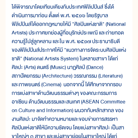
ได้พิจารณาโดยเทียบเคียงกับประเทศฟิลิปปินส์ ซึ่งได้
ดำเนินการมาก่อน ตั้งแต่ พ.ศ. ๒๕๑๖ โดยรัฐบาล
ฟิลิปปินส์ได้ออกกฎหมายให้มี "ศิลปินแห่งชาติ" (National
Artists) ประกาศยกย่องผู้ที่อนุรักษ์ประเพณี และถ่ายทอด
ความรู้ไปสู่ลูกหลาน และใน พ.ศ. ๒๕๑๗ ประธานาธิบดี
ของฟิลิปปินส์ประกาศให้มี "แนวทางการจัดระบบศิลปินแห่ง
ชาติ" (National Artists System) ในหลายสาขา ได้แก่
ศิลปะ (Arts) ดนตรี (Music) นาฏศิลป์ (Dance)
สถาปัตยกรรม (Architecture) วรรณกรรม (Literature)
และภาพยนตร์ (Cinema) นอกจากนี้ ได้ศึกษาจากกรอบ
การแบ่งสาขาด้านวัฒนธรรมต่างๆ ของคณะกรรมการ
อาเซียน ด้านวัฒนธรรมและสนเทศ (ASEAN Committee
on Culture and Information) ผนวกกับหลักสากล ของ
งานศิลปะ มาจัดทำความหมายและขอบข่ายการสรรหา
ศิลปินแห่งชาติให้มีความชัดเจน โดยแบ่งสาขาศิลปะ เป็นสา
ขาใหญ่ๆ ๓ สาขา และแบ่งสาขาย่อยในสาขาใหญ่ ได้แก่