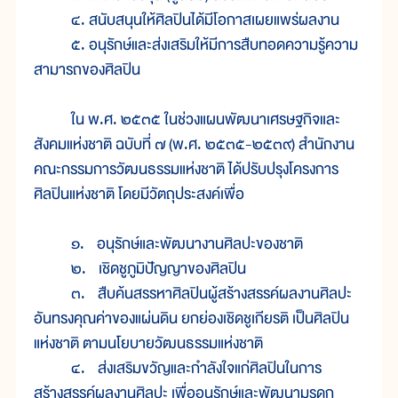
๔. สนับสนุนให้ศิลปินได้มีโอกาสเผยแพร่ผลงาน
๕. อนุรักษ์และส่งเสริมให้มีการสืบทอดความรู้ความ
สามารถของศิลปิน
ใน พ.ศ. ๒๕๓๕ ในช่วงแผนพัฒนาเศรษฐกิจและ
สังคมแห่งชาติ ฉบับที่ ๗ (พ.ศ. ๒๕๓๕-๒๕๓๙) สำนักงาน
คณะกรรมการวัฒนธรรมแห่งชาติ ได้ปรับปรุงโครงการ
ศิลปินแห่งชาติ โดยมีวัตถุประสงค์เพื่อ
๑. อนุรักษ์และพัฒนางานศิลปะของชาติ
๒. เชิดชูภูมิปัญญาของศิลปิน
๓. สืบค้นสรรหาศิลปินผู้สร้างสรรค์ผลงานศิลปะ
อันทรงคุณค่าของแผ่นดิน ยกย่องเชิดชูเกียรติ เป็นศิลปิน
แห่งชาติ ตามนโยบายวัฒนธรรมแห่งชาติ
๔. ส่งเสริมขวัญและกำลังใจแก่ศิลปินในการ
สร้างสรรค์ผลงานศิลปะ เพื่ออนุรักษ์และพัฒนามรดก