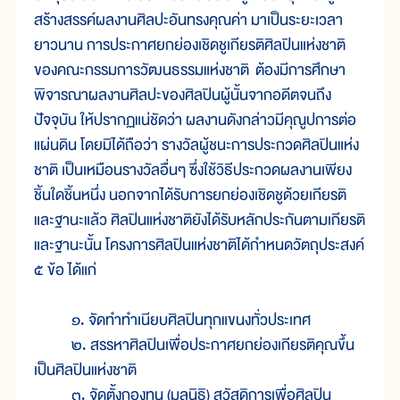
สร้างสรรค์ผลงานศิลปะอันทรงคุณค่า มาเป็นระยะเวลา
ยาวนาน การประกาศยกย่องเชิดชูเกียรติศิลปินแห่งชาติ
ของคณะกรรมการวัฒนธรรมแห่งชาติ ต้องมีการศึกษา
พิจารณาผลงานศิลปะของศิลปินผู้นั้นจากอดีตจนถึง
ปัจจุบัน ให้ปรากฏแน่ชัดว่า ผลงานดังกล่าวมีคุณูปการต่อ
แผ่นดิน โดยมิได้ถือว่า รางวัลผู้ชนะการประกวดศิลปินแห่ง
ชาติ เป็นเหมือนรางวัลอื่นๆ ซึ่งใช้วิธีประกวดผลงานเพียง
ชิ้นใดชิ้นหนึ่ง นอกจากได้รับการยกย่องเชิดชูด้วยเกียรติ
และฐานะแล้ว ศิลปินแห่งชาติยังได้รับหลักประกันตามเกียรติ
และฐานะนั้น โครงการศิลปินแห่งชาติได้กำหนดวัตถุประสงค์
๕ ข้อ ได้แก่
๑. จัดทำทำเนียบศิลปินทุกแขนงทั่วประเทศ
๒. สรรหาศิลปินเพื่อประกาศยกย่องเกียรติคุณขึ้น
เป็นศิลปินแห่งชาติ
๓. จัดตั้งกองทุน (มูลนิธิ) สวัสดิการเพื่อศิลปิน