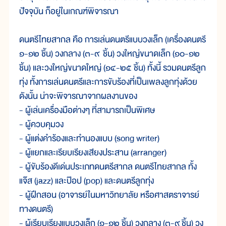
ปัจจุบัน ก็อยู่ในเกณฑ์พิจารณา
ดนตรีไทยสากล คือ การเล่นดนตรีแบบวงเล็ก (เครื่องดนตรี
๑-๑๒ ชิ้น) วงกลาง (๓-๙ ชิ้น) วงใหญ่ขนาดเล็ก (๑๐-๑๒
ชิ้น) และวงใหญ่ขนาดใหญ่ (๑๔-๒๕ ชิ้น) ทั้งนี้ รวมดนตรีลูก
ทุ่ง ทั้งการเล่นดนตรีและการขับร้องที่เป็นเพลงลูกทุ่งด้วย
ดังนั้น น่าจะพิจารณาจากผลงานของ
- ผู้เล่นเครื่องมือต่างๆ ที่สามารถเป็นพิเศษ
- ผู้ควบคุมวง
- ผู้แต่งคำร้องและทำนองแบบ (song writer)
- ผู้แยกและเรียบเรียงเสียงประสาน (arranger)
- ผู้ขับร้องดีเด่นประเภทดนตรีสากล ดนตรีไทยสากล ทั้ง
แจ๊ส (jazz) และป๊อป (pop) และดนตรีลูกทุ่ง
- ผู้ฝึกสอน (อาจารย์ในมหาวิทยาลัย หรือศาสตราจารย์
ทางดนตรี)
- ผู้เรียบเรียงแบบวงเล็ก (๑-๑๒ ชิ้น) วงกลาง (๓-๙ ชิ้น) วง