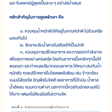
ผล กับแพทย์ผู้ดูแลเป็นระยะๆ อย่างสม่ำเสมอ
หลักสำคัญในการดูแลรักษา คือ
๑. ควบคุมน้ำหนักตัวให้อยู่ในเกณฑ์ปกติ ไม่อ้วนหรือ
ผอมเกินไป
๒. รักษาระดับน้ำตาลในเลือดให้เป็นปกติ
๓. ควบคุมการบริโภคอาหาร และการออกกำลังกาย
เพื่อสุขภาพอย่างเคร่งครัด โดยกินอาหารมื้อหลักทุกมื้อให้
ตรงเวลา และกำหนดปริมาณของอาหาร ให้เหมาะสมกับน้ำ
หนักตัว ควรบริโภคคาร์โบไฮเดรตเชิงซ้อน เช่น ข้าวกล้อง
ขนมปังโฮลวีต ธัญพืชไม่ขัดสี ลดอาหารที่มีไขมัน น้ำตาล
น้ำอัดลม ขนมหวานต่างๆ นอกจากนี้ควรกินผักและผลไม้
ให้มาก แต่ผลไม้ต้องมีรสไม่หวานจัด