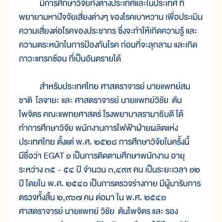
มีการศึกษาวิจัยทั้งต่างประเทศและในประเทศ ที่
พยายามหาปัจจัยเสี่ยงต่างๆ ของโรคเบาหวาน เพื่อประเมิน
ความเสี่ยงต่อโรคของประชากร ซึ่งจะทำให้เกิดความรู้ และ
ความตระหนักในการป้องกันโรค ก่อนที่จะลุกลาม และเกิด
ภาวะแทรกซ้อน ที่เป็นอันตรายได้
สำหรับประเทศไทย ศาสตราจารย์ นายแพทย์สม
ชาติ โลจายะ และ ศาสตราจารย์ นายแพทย์วิชัย ตัน
ไพจิตร คณะแพทยศาสตร์ โรงพยาบาลรามาธิบดี ได้
ทำการศึกษาวิจัย พนักงานการไฟฟ้าฝ่ายผลิตแห่ง
ประเทศไทย ตั้งแต่ พ.ศ. ๒๕๒๘ การศึกษาวิจัยในครั้งนี้
มีชื่อว่า EGAT ๑ เป็นการติดตามศึกษาพนักงาน อายุ
ระหว่าง ๓๕ - ๕๔ ปี จำนวน ๓,๔๙๙ คน เป็นระยะเวลา ๑๒
ปี โดยใน พ.ศ. ๒๕๔๐ เป็นการตรวจร่างกาย มีผู้มารับการ
ตรวจทั้งสิ้น ๒,๙๖๗ คน ต่อมา ใน พ.ศ. ๒๕๔๑
ศาสตราจารย์ นายแพทย์ วิชัย ตันไพจิตร และ รอง