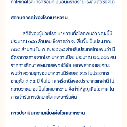
ทำให้เกิดโรคแทรกซ้อนที่เป็นอันตรายร้ายแรงถึงเสียชีวิตได้
สถานการณ์ของโรคเบาหวาน
สถิติของผู้ป่วยโรคเบาหวานทั่วโลกพบว่า ขณะนี้มี
ประมาณ ๑๘๐ ล้านคน ซึ่งคาดว่า จะเพิ่มขึ้นเป็นประมาณ
๓๒๔ ล้านคน ใน พ.ศ. ๒๕๖๘ สำหรับประเทศไทยพบว่า มี
อัตราการตายจากโรคเบาหวานปีละ ประมาณ ๒๐,๐๐๐ คน
จากการศึกษาของนายแพทย์วิชัย เอกพลากร และคณะ
พบว่า ความชุกของเบาหวานมีร้อยละ ๙.๖ ในประชากร
อายุตั้งแต่ ๓๕ ปี ขึ้นไป และครึ่งหนึ่งของประชากรเหล่านี้ ไม่
ทราบว่าตนเองเป็นโรคเบาหวาน จึงทำให้สูญเสียโอกาส ใน
การเข้ารับการรักษาตั้งแต่ระยะเริ่มต้น
การประเมินความเสี่ยงต่อโรคเบาหวาน