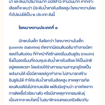
น้ำ และดื่มน้ำปริมาณมาก มีปัสสาวะจำนวนมาก หากเจาะ
เลือดก็จะพบว่า มีระดับน้ำตาลในเลือดสูง โรคเบาหวานโดย
ทั่วไปแบ่งได้เป็น ๒ ประเภท ดังนี้
โรคเบาหวานประเภทที่ ๑
มักพบในเด็ก จึงเรียกว่า โรคเบาหวานในเด็ก
(juvenile diabetes) เกิดจากมีแอนติบอดีมาทำลายบีตา
เซลล์ในตับอ่อน ที่ทำหน้าที่สร้างฮอร์โมนอินซูลิน (insulin)
ซึ่งเป็นฮอร์โมนที่ควบคุมระดับน้ำตาลในเลือด ให้เป็นปกติ
อยู่ตลอดเวลา โดยช่วยให้ร่างกายเผาผลาญกลูโคสเป็น
พลังงานได้ เมื่อบีตาเซลล์ถูกทำลาย ไม่สามารถสร้าง
อินซูลินได้ ทำให้ระดับน้ำตาลในเลือดสูง สาเหตุการเกิด
แอนติบอดียังไม่ทราบแน่ชัด แต่สันนิษฐานว่า อาจเกิดจาก
การติดเชื้อไวรัสบางตัว หรือมีสาเหตุจากกรรมพันธุ์
เนื่องจากจะพบโรคนี้ ในสมาชิกของครอบครัวเดียวกัน